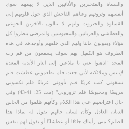
والقساة والمتجبرين والأنانيين الذين لا يهمهم سوى
أنفسهم وثروتهم وغناهم الفاحش الذي حول قلوبهم إلى
القساوة والجبروت وانهم لا يبالون بالآخرين الجوعى
والعطاشى والعريانين والمحبوسين والمرضى ينظروا كل
هؤلاء ويقولون مالنا ولهم الذي خلقهم وأوجدهم في هذه
الظروف هو الكفيل بهم سوف يسمعون من فم رب
المجد "اذهبوا عني يا ملاعين إلى النار الأبدية المعدة
لإبليس وملائكته لأني جعت فلم تطعموني عطشت فلم
تسقوني كنت غريبًا فلم تأووني عريانًا فلم تكسوني
مريضًا ومحبوسًا فلم تزوروني" (مت 25: 41-43) وفي
حال اعتراضهم على هذا الكلام وكأنهم ظلموا من الخالق
الديان العادل وكأن لسان حالهم يقول له لماذا هذا
الظلم؟ متى رأيناك جائعًا أو عطشانًا أو يقول لهم بنفس