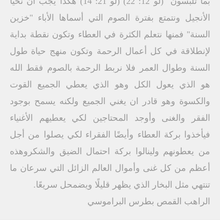
بما تلبسون" (لو 12: 22) (لو 21: 14) هكذا يجب أن نحيا
الأنجيل ونتمتع بفترة الصوم التي أسماها الأباء "خزين
السنة" فمنها نتعلم الكثرة في العطاء وتكون نقطة بداية
لإنطلاقة في كل أعمال الرحمة وتكون منهج حياة طول
السنة وطوال العمر فلا نربط الرحمة بالصوم فقط الله
هو الذي يعول الكل وهو الذي يعطي الجميع القوت
والكسوة وهو قادر ان يغني الجميع ولكنه يسمح بوجود
الفقر والغنى وأوجد المحتاجين لكي يعطيهم الأغنياء
فيأخذوا بركة العطاء وأيضًا الفقراء لكي يصلوا من أجل
من يعطونهم ولينالوا بركة احتمال الضيق والشكروهذه
أعظم من كل غنى وأموال العالم الزائل التي سرعان ما
تنتهي مثل البخار الذي يظهر قليلًا ويضمحل سريعًا.
الراهب القمص بطرس البراموسي