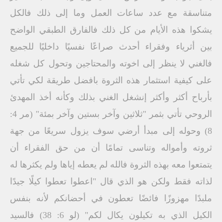
متناسقة مع عدد ساعات العمل وما إلى ذلك فالكل
يشكوا هذه الأيام من كل ذلك فالفارق الطبقي الواضح
بين أثرياء وفقراء أحدث صراعًا نفسيًا داخليًا للجميع
فالغني لا ينظر إلى اخوته والمحتاجين وتحول كل شغله
على كيفية استثمار هذه الثروة بافضل طريقة لكي تأتي
بأرباح أكثر وأكثر إنشغل الغني بذلك وكأنه أخذ المهدئ
الروحي تأتي بثمر "ثلاثين وآخر بستين وآخر بمئة" (مر 4:
8) وحوله إلى مبدأ أرضي سوف يزول سريعًا من جهة
ثروته وأمواله وتناسى تمامًا أن من حق الفقراء أن
يتمتعوا معه بهذه الثروة فالله لم يعطه إياها ولم يكثرها له
لذاته فقط ولكن هو الذي قال "اعطوا تعطوا كيلًا جيدًا
ملبدًا مهزوزًا فائضًا تعطون في أحضانكم لأنه بنفس
الكيل الذي به تكيلون يكال لكم" (لو 6: 38) فالسيد