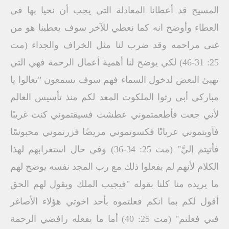
المسيح قد أعطانا المعادلة التي يجب أن نحيا بها في
العطاء وأوضح انه كما نعطي للآخر سوف يعطينا هو من
غنى مراحمه وقد ضرب لنا مثل الخراف والجداء (مت
25: 31-46) لكي يوضح لنا أهمية أعمال الرحمة فهي التي
تهيئ البعض لدخول السماء فهم سوف يسمعون "تعالوا يا
مباركي أبي رثوا الملكوت المعد لكم منذ تأسيس العالم
لأني جعت فأطعمتموني عطشت فسيقتموني كنت غريبًا
فآويتموني عريانًا فكسوتموني مريضًا فزرتموني محبوسًا
فأتيتم إليَّ" (مت 25: 34-36) وفي حال استغرابهم لهذا
الكلام لأنهم لم يفعلوا ذلك مع رب المجد نفسه يوضح لهم
ما يريده منا كلنا بقوله "فيجيب الملك ويقول لهم الحق
أقول لكم بما انكم فعلتموه بأحد اخوتي هؤلاء الأصاغر
فبي فعلتم" (مت 25: 40) أما ما يفعله رافضي الرحمة