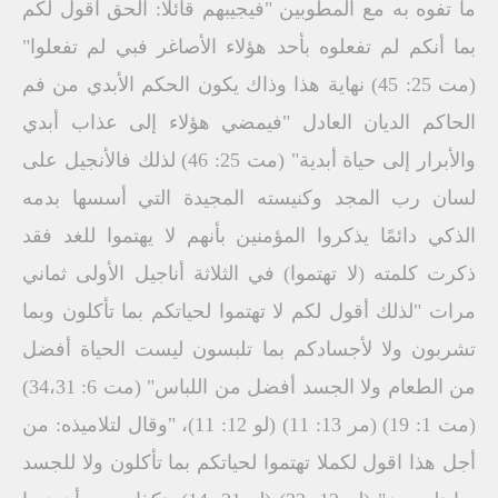
ما تفوه به مع المطوبين "فيجيبهم قائلًا: الحق أقول لكم
بما أنكم لم تفعلوه بأحد هؤلاء الأصاغر فبي لم تفعلوا"
(مت 25: 45) نهاية هذا وذاك يكون الحكم الأبدي من فم
الحاكم الديان العادل "فيمضي هؤلاء إلى عذاب أبدي
والأبرار إلى حياة أبدية" (مت 25: 46) لذلك فالأنجيل على
لسان رب المجد وكنيسته المجيدة التي أسسها بدمه
الذكي دائمًا يذكروا المؤمنين بأنهم لا يهتموا للغد فقد
ذكرت كلمته (لا تهتموا) في الثلاثة أناجيل الأولى ثماني
مرات "لذلك أقول لكم لا تهتموا لحياتكم بما تأكلون وبما
تشربون ولا لأجسادكم بما تلبسون ليست الحياة أفضل
من الطعام ولا الجسد أفضل من اللباس" (مت 6: 34،31)
(مت 1: 19) (مر 13: 11) (لو 12: 11)، "وقال لتلاميذه: من
أجل هذا اقول لكملا تهتموا لحياتكم بما تأكلون ولا للجسد