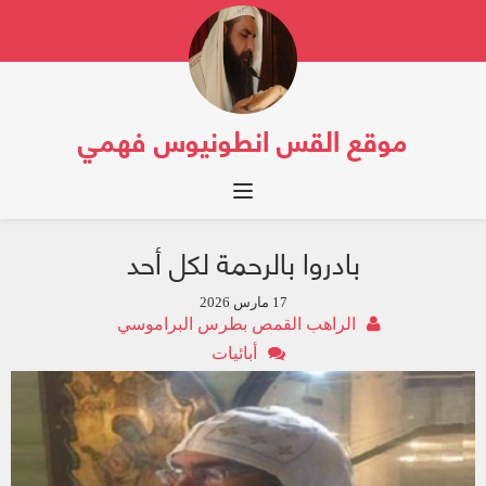
موقع القس انطونيوس فهمي
Toggle navigation
بادروا بالرحمة لكل أحد
17 مارس 2026
الراهب القمص بطرس البراموسي
أبائيات