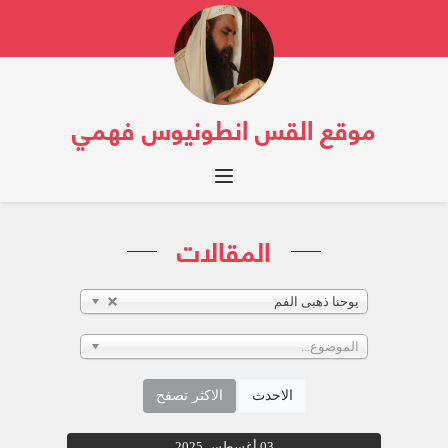
موقع القس انطونيوس فهمي
Toggle navigation
المقالات
يوحنا ذهبى الفم
الموضوع...
الاحدث
الاكثر تصفح
03 أغسطس 2025