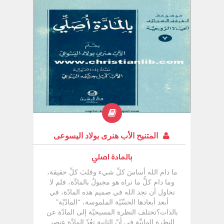
المتنيح الأب هنرى بولاد اليسوعى
بالمادة اصلي
ما دام الله أساسَ كلِّ شيء وقلبَ كلِّ حقيقة،
وما دام كلُّ ما نراه هو مجبولٌ بالمادَّة، فلم لا
نحاول أن نجد الله في صميم هذه المادّة، في
أبعد أبعادها الحسِّيّة الملموسة، “المادّيّة”
بالذات؟تختلف النظرة المسيحيّة إلى المادّة عن
النظرة المانيَّة في أنّ الثانية تعُدّ المادَّة عنصر