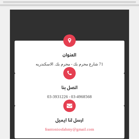
العنوان
‎71 شارع محرم بك - محرم بك. الاسكندريه
اتصل بنا
03-4968568 - 03-3931226
ارسل لنا ايميل
frantoniosfahmy@gmail.com