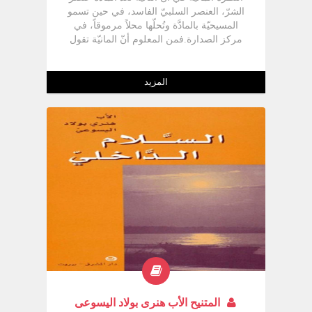
الشرّ، العنصر السلبيّ الفاسد، في حين تسمو
المسيحيّة بالمادَّة وتُحلّها محلاً مرموقاً، في
مركز الصدارة.فمن المعلوم أنّ المانيّة تقول
بإلهَين اثنين: إله الخير الذي هو أساس الروح
والعالم اللامنظور، وإله الشرّ وهو أصل الجسد
والعالم المادّيّ. أمّا المسيحيّة فهي، على خلاف
المزيد
ذلك، تعلن أنّ المادّة صالحة في جوهرها، وترى
أنّها عُنصر أساسيّ من العناصر التي تكوّن
الشخص البشريّ، وذلك لعدة أسباب.
المتنيح الأب هنرى بولاد اليسوعى