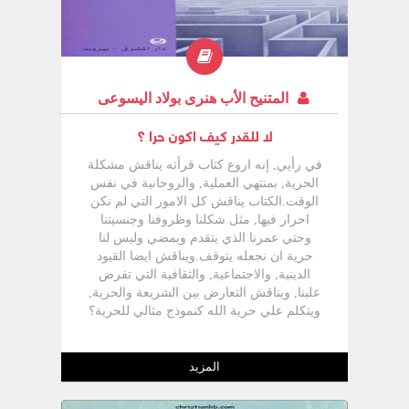
المتنيح الأب هنرى بولاد اليسوعى
لا للقدر كيف اكون حرا ؟
في رأيي, إنه اروع كتاب قرأته يناقش مشكلة
الحرية, بمنتهي العملية, والروحانية في نفس
الوقت.الكتاب يناقش كل الامور التي لم نكن
احرار فيها, مثل شكلنا وظروفنا وجنسيتنا
وحتي عمرنا الذي يتقدم ويمضي وليس لنا
حرية ان نجعله يتوقف.ويناقش ايضا القيود
الدينية, والاجتماعية, والثقافية التي تفرض
علينا, ويناقش التعارض بين الشريعة والحرية,
ويتكلم علي حرية الله كنموذج مثالي للحرية؟
كما يناقش مشكلة خوفنا من الحرية, ويربط
بمنتهي العمق بين الحرية, والحب, والالتزام.
المزيد