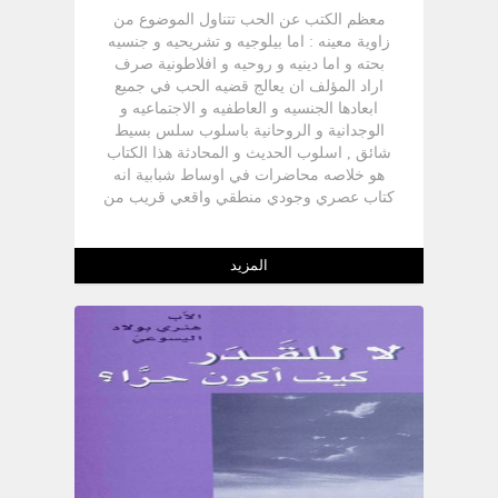
معظم الكتب عن الحب تتناول الموضوع من
زاوية معينه : اما بيلوجيه و تشريحيه و جنسيه
بحته و اما دينيه و روحيه و افلاطونية صرف
اراد المؤلف ان يعالج قضيه الحب في جميع
ابعادها الجنسيه و العاطفيه و الاجتماعيه و
الوجدانية و الروحانية باسلوب سلس بسيط
شائق , اسلوب الحديث و المحادثة هذا الكتاب
هو خلاصه محاضرات في اوساط شبابية انه
كتاب عصري وجودي منطقي واقعي قريب من
الحياة نابع منها
المزيد