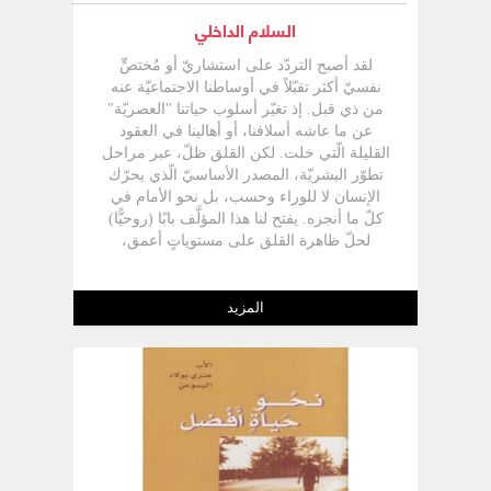
السلام الداخلي
لقد أصبح التردّد على استشاريّ أو مُختصٍّ
نفسيّ أكثر تقبّلاً في أوساطنا الاجتماعيّة عنه
من ذي قبل. إذ تغيّر أسلوب حياتنا "العصريّة"
عن ما عاشه أسلافنا، أو أهالينا في العقود
القليلة الّتي خلت. لكن القلق ظلّ، عبر مراحل
تطوّر البشريّة، المصدر الأساسيّ الّذي يحرّك
الإنسان لا للوراء وحسب، بل نحو الأمام في
كلّ ما أنجزه. يفتح لنا هذا المؤلَّف بابًا (روحيًّا)
لحلّ ظاهرة القلق على مستوياتٍ أعمق،
فالعودة إلى الحياة الرّوحيّة تجني معها السلام
الداخليّ، ففي نظر الكاتب "إنّ كلّ حلّ خارج
الإطار الرّوحي هو حلّ جزئيّ وغير ثابت". كيف
المزيد
يُحاجج المؤلِّف عن نظريّته الرّوحيّة؟ وهل
تنتصر أصالة الرّوح على حداثة العلوم الإنسانيّة
والتقدّم العلميّ؟ أين نجد استقرارنا وراحتنا في
قلب عالمنا؟ سنكتشف عمق هذه التساؤلات
وغيرها في قلب الكتاب الّذي بين أيدينا.