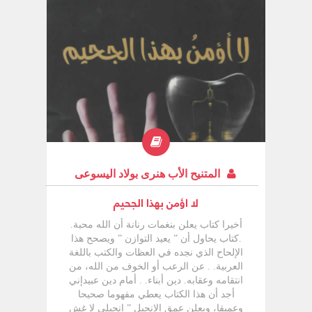
المتنيح الأب هنرى بولاد اليسوعى
لا اؤمن بهذا الجحيم
أخيرا كتاب يعلن بنغمات رنانة أن الله محبة.
.كتاب يحاول أن ” يعيد التوازن ” ويصحح هذا
الإلحاح الذي نجده في العظات والكتب باللغة
العربية. . عن الرعب أو الخوف من الله، من
انتقامه وعقابه. دين أبناء. . أمام دين عبيدإني
أجد أن هذا الكتاب يعطي مفهوما صحيحا
وعميقا، ويعلن عمق الإنجيل ” إنجيلي لا غش