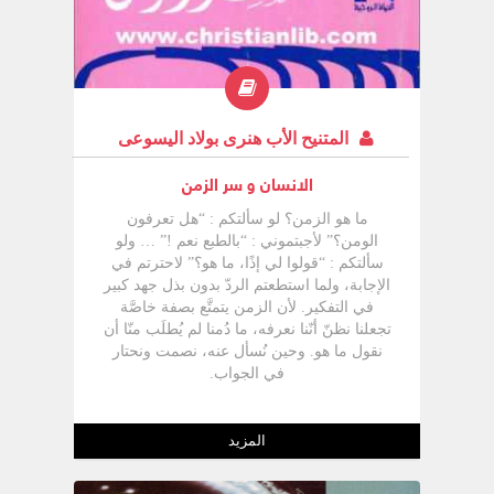
الله لا يقدر لان الخاطئ لا يريد الحب يخلص و
يدين جهنم و الحرية الخلاف الارثوكذسي
الكاثوليكي حول عقيدة المطهر الابدية الابدية
في فكر القدييس اغسطينس الابدية و حياة
الحب ابديتنا هي حياتنا مكملة علاقة الزمن
بالابدية
المتنيح الأب هنرى بولاد اليسوعى
الانسان و سر الزمن
ما هو الزمن؟ لو سألتكم : “هل تعرفون
الومن؟” لأجبتموني : “بالطبع نعم !” … ولو
سألتكم : “قولوا لي إذًا، ما هو؟” لاحترتم في
الإجابة، ولما استطعتم الردّ بدون بذل جهد كبير
في التفكير. لأن الزمن يتمتَّع بصفة خاصَّة
تجعلنا نظنّ أنّنا نعرفه، ما دُمنا لم يُطلَب منّا أن
نقول ما هو. وحين نُسأل عنه، نصمت ونحتار
في الجواب.
المزيد