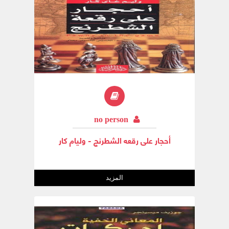
no person
أحجار على رقعه الشطرنج - وليام كار
المزيد