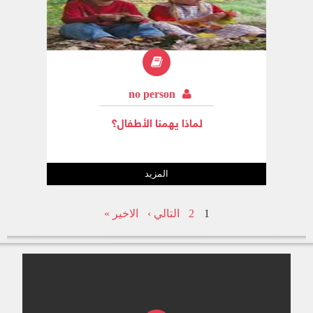
no person
لماذا يهمنا الأطفال؟
المزيد
1
2
التالي ›
الاخير »