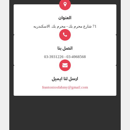
العنوان
‎71 شارع محرم بك - محرم بك. الاسكندريه
اتصل بنا
03-4968568 - 03-3931226
ارسل لنا ايميل
frantoniosfahmy@gmail.com