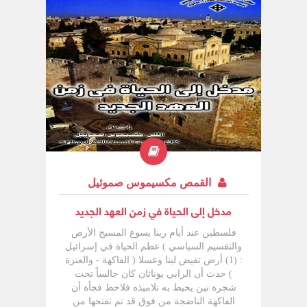
القمص مكسيموس صموئيل
مدخل إلى الحياة في زمن العهد الجديد
فلسطين عند أيام ربنا يسوع المسيح الأرض
والتقسيم السياسي ) عظم الحياة في إسرائيل
: (1) أرض تفيض لبنا وعسلا ( الفاكهة - والعنزة
) حدث أن الرابي يوناثان كان جالساً تحت
شجرة تين يحيط به تلاميذه فلاحظ فجأة أن
الفاكهة الناضجة من فوق قد تم تفتحها من