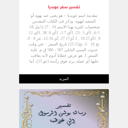
تفسير سفر عوبديا
مقدمة اسم عوبديا :- هو يعنى عبد يهوه أو
المتعبد ليهوه، وذكر فى الكتاب المقدس
شخصيات كثيرة بهذا الاسم 19 : 27 (1مل 18:
3-6, 1أي 3 :21، 1أي 3:7، 1أي 8 :38 ,1أي 12
:9, 1أي19:27 , 2 أي27:17 ,أي 12:34، عز 8 : 9،
نح 10 : 5، نح25:12) تاريخ السفر :- في وقت
حدوث السبي البابلي 587 - 586 ق.م. غاية
السفر 1. هو عرض خطايا أدوم لأنه يعاقب
عليها أي عمله يرتد فوق رأسه (عو 15)، أما
خطايا أدوم فهى ؛- الشماتة في يهوذا
(أورشليم) يوم سبيها. - الكبرياء -حبه للظلم
والاستبداد. اشترك في تحطيم أورشليم. 2. هو
المزيد
سفر الرجاء بالنسبة لأورشليم فإن سمح الله
لها بالتأديب بالسبى لكنها تعود وتصير منارة
روحية وميراث أبدى. 3 تملك الله أي تملك الله
على القلب