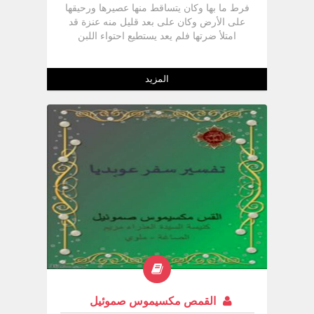
فرط ما بها وكان يتساقط منها عصيرها ورحيقها
على الأرض وكان على بعد قليل منه عنزة قد
امتلأ ضرتها فلم يعد يستطيع احتواء اللبن
فصرخ الرابي وقد رأى المجريين يختلطان,
انظروا التحقيق الحرفي للوعد " أرض تفيض
لبنا وعسلاً ." (ب) إسرائيل بها كل أنواع
المزيد
المحاصيل وكل أنماط المناخ وكل أنواع
الأسماك والطيور قال الرابي مائير :- إن أرض
إسرائيل لا ينقصها أي محصول كما هو مكتوب "
لا يعوزك فيها شئ . " ( تث 9:8) تفسر
فلسطين كل أنماط المناخ وكل أنواع محاصيله
:- فالمناخ البارد يمثله جبل حرمون وثلوجه
والمناخ الرطب يمثله لبنان والمناخ المدارى
يمثله وادي الأردن والبحر الميت والمناخ الدافئ
يمثله بحر الجليل .
القمص مكسيموس صموئيل