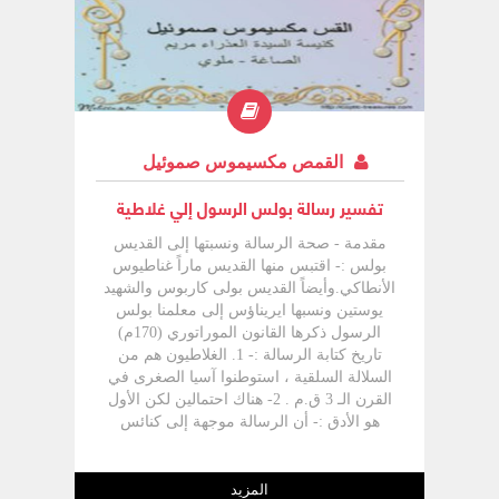
القمص مكسيموس صموئيل
تفسير رسالة بولس الرسول إلي غلاطية
مقدمة - صحة الرسالة ونسبتها إلى القديس
بولس :- اقتبس منها القديس ماراً غناطيوس
الأنطاكي.وأيضاً القديس بولى كاربوس والشهيد
يوستين ونسبها ايريناؤس إلى معلمنا بولس
الرسول ذكرها القانون الموراتوري (170م)
تاريخ كتابة الرسالة :- 1. الغلاطيون هم من
السلالة السلقية ، استوطنوا آسيا الصغرى في
القرن الـ 3 ق.م . 2- هناك احتمالين لكن الأول
هو الأدق :- أن الرسالة موجهة إلى كنائس
غلاطية التي تتبع مملكة غلاطية القديمة التي
كان سكانها يسكنون شمال ووسط آسيا
الصغرى بسينوس - أنقرة - نافيوم) ، بشرهم
المزيد