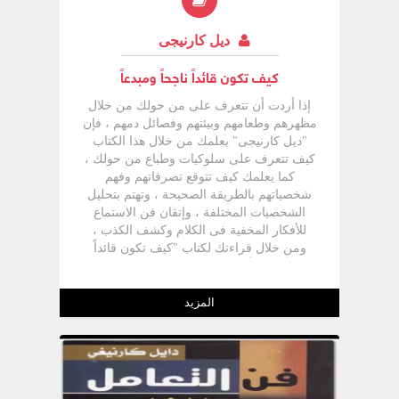
ديل كارنيجى
كيف تكون قائداً ناجحاً ومبدعاً
إذا أردت أن تتعرف على من حولك من خلال
مظهرهم وطعامهم وبيئتهم وفصائل دمهم ، فإن
"ديل كارنيجى" يعلمك من خلال هذا الكتاب
كيف تتعرف على سلوكيات وطباع من حولك ،
كما يعلمك كيف تتوقع تصرفاتهم وفهم
شخصياتهم بالطريقة الصحيحة ، وتهتم بتحليل
الشخصيات المختلفة ، وإتقان فن الاستماع
للأفكار المخفية فى الكلام وكشف الكذب ،
ومن خلال قراءتك لكتاب "كيف تكون قائداً
ناجحاً ومبدعاً" تستطيع أن تعرف نظرة الناس
لك وأفكارهم عنك ، كل ما عليك أن تصبح على
وعى أشمل وأدق بمتاهة الرسائل السلوكية
المزيد
والتلميحات التى يصدرها الآخرون حولك ،
وخصوصاً تلك المشفرة بسلسلة لا متناهية من
الإشارات والكلمات والحركات والتصرفات
وأساليب الحياة والتعامل..