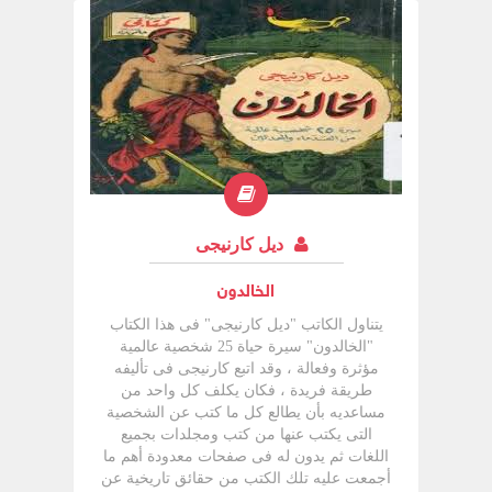
النصائح والتوجيهات للتخلص من هذه الآفات،
ثم يوجه كارنيجي نصيحته في آخر الكتاب
بمعاودة قراءته مرات عديدة حتي يتشبع القارئ
بما جاء فيه من معانى
ديل كارنيجى
الخالدون
يتناول الكاتب "ديل كارنيجى" فى هذا الكتاب
"الخالدون" سيرة حياة 25 شخصية عالمية
مؤثرة وفعالة ، وقد اتبع كارنيجى فى تأليفه
طريقة فريدة ، فكان يكلف كل واحد من
مساعديه بأن يطالع كل ما كتب عن الشخصية
التى يكتب عنها من كتب ومجلدات بجميع
اللغات ثم يدون له فى صفحات معدودة أهم ما
أجمعت عليه تلك الكتب من حقائق تاريخية عن