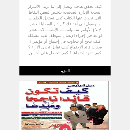
كيف تحقق هدفك وتصل إلى ما تريد -الأسرار
السبعة للإدارة الصحيحة تلخيص لبعض النقاط
التى تحدث عنها الكتاب كيف تستغل الكلمات
والوصول إلى أهدافك ؟ رادار الوصايا العشر
لإبلاغ الأوامر ســـياســــة الإتصــــالات عشر
قواعد في إجراء الإتصال بموظف لديه مشكلة
كيف تنجح أو تتجاوب في إجتماع أو مؤتمر ؟
صفات قائد الإجتماع كيف تقابل تحدي الآراء ؟
كيف تقود إجتماعا ؟ كيف تحصل على أحسن
النتائج من الكتابة ؟ قِسْ قدرتك على الكتابة
المتعلقة بالعمل كيف تكتب التقرير ؟ مواطن
الخطر في كتابة التقارير كيف تدرب الإدارة
المزيد
الموظفين ؟ ما الذي يجعل رئيس العمل يلمع
وينجح ؟ صفات القيادة كيف تتقدم في الإدارة ؟
قوِّم نفسك الترتيب وحسن المظهر طريقة
تقويم معامل التنفيذ