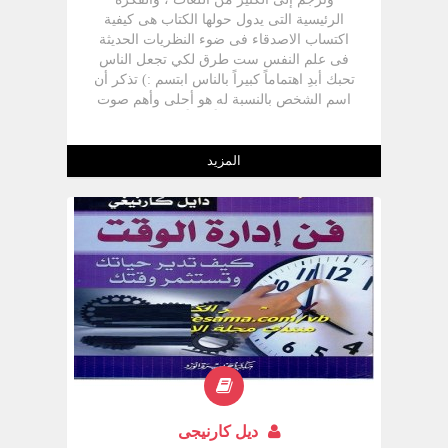
الرئيسية التى يدول حولها الكتاب هى كيفية
اكتساب الاصدقاء فى ضوء النظريات الحديثة
فى علم النفس ست طرق لكي تجعل الناس
تحبك أبدِ اهتماماً كبيراً بالناس ابتسم :) تذكر أن
اسم الشخص بالنسبة له هو أحلى وأهم صوت
في أي لغة كن مستمعاً جيداً, وشجع الناس
على التكلم عن أنفسهم تكلم عن الأشياء التي
يهتم الناس بها اجعل الناس تحس بأنها مهمة
المزيد
ديل كارنيجى