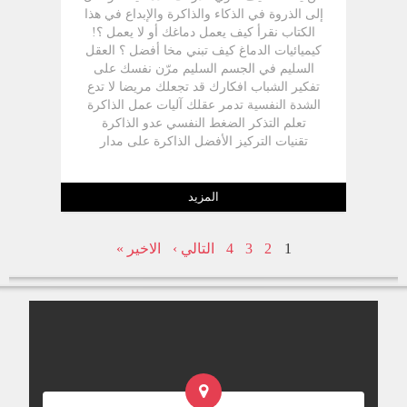
إلى الذروة في الذكاء والذاكرة والإبداع في هذا
الكتاب نقرأ كيف يعمل دماغك أو لا يعمل ؟!
كيميائيات الدماغ كيف تبني مخا أفضل ؟ العقل
السليم في الجسم السليم مرّن نفسك على
تفكير الشباب افكارك قد تجعلك مريضا لا تدع
الشدة النفسية تدمر عقلك آليات عمل الذاكرة
تعلم التذكر الضغط النفسي عدو الذاكرة
تقنيات التركيز الأفضل الذاكرة على مدار
الساعة غذاء الذاكرة مضار التدخين على
الذاكرة هل من جنس أكثر إبداعا من جنس
آخر الإبداع يتطلب تفكير الشباب وليس الشباب
المزيد
نفسه هل أنت هاديء جدا لتبدع ؟ تعلم كيف
تكون أكثر إبداعا
1
2
3
4
التالي ›
الاخير »