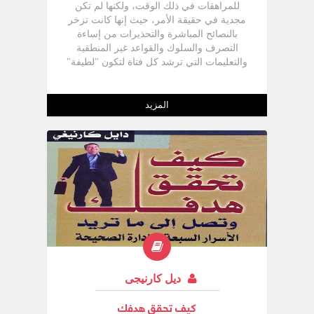
للمراهقات في ذلك الوقت، ولكنها لم تكن
مجدية في حقيقة الأمر، حيث إنها كانت تزخر
بالنصائح المباشرة والتحذيرات من إساءة
التصرف والسلوك والقواعد غير المنطقية
والتعليمات التي ترشد كل فتاة لتكون "لطيفة"
( وهى النصائح التي بدت لى مضحكة للغاية) ،
ولكننى مع ذلك كنت أرغب في أن أكون
محبوبة وأن أصبح أكثر ثقة وأكثر شعبية. كنت
المزيد
أريد أن أحظى بإعجاب الجنس الآخر كما أننى
كنت أسعى لاكتساب صداقات الفتيات من
نفس سني، كنت أريد أن أصبح نجمة متألقة
في الجماعة وأن أصبح قائدة بدلا من أن أكون
تابعة أو وحيدة، ولكنني لم أكن أعرف تحديدًا
كيف يمكن أن أحقق كل هذا.
ديل كارنيجى
كيف تحقق هدفك