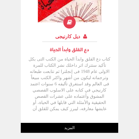
ديل كارنيجى
دع القلق وابدأ الحياة
كتاب دع القلق وابدأ الحياة من الكتب التى بكل
تأكيد ستترك اثر داخلك نشر الكتاب للمرة
الاولى عام 1948 فى إنجلترا ثم تتابعت طبعاته
وترجماته ليكون من أشهر واكثر الكتب مبيعاً
فى العالم وقد استغرق تأليفه 6 سنوات اعتمد
كارنيجي في كتابه على الاسلوب القصصي
المشوق وأعتماده على عشرات القصص
الحقيقية والأمثلة التي قابلها في الحياة، أو
عايشها معارفه، ليبرز كيف يمكن للقلق أن
يفسد علي الإنسان حياته، كما يوضح أمثلة
لهؤلاء الذين أستطاعوا أن يحطموا قيد القلق
لينطلقوا في الحياة، كما يتعرض الكتاب
المزيد
لمشاكل الأرق والضجر، ويستعرض جملة من