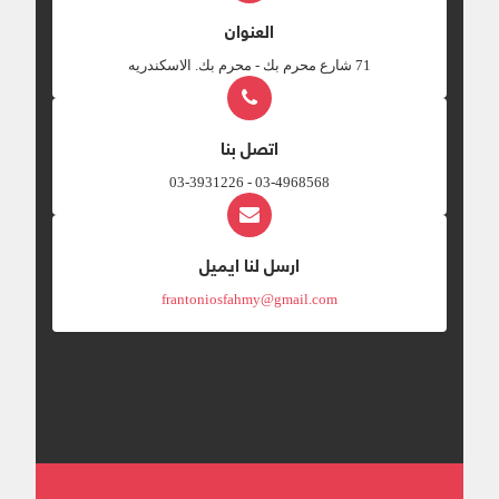
العنوان
‎71 شارع محرم بك - محرم بك. الاسكندريه
اتصل بنا
03-4968568 - 03-3931226
ارسل لنا ايميل
frantoniosfahmy@gmail.com