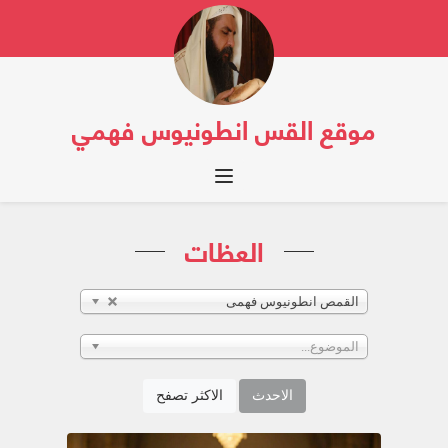
موقع القس انطونيوس فهمي
Toggle navigation
العظات
القمص انطونيوس فهمى
الموضوع...
الاحدث
الاكثر تصفح