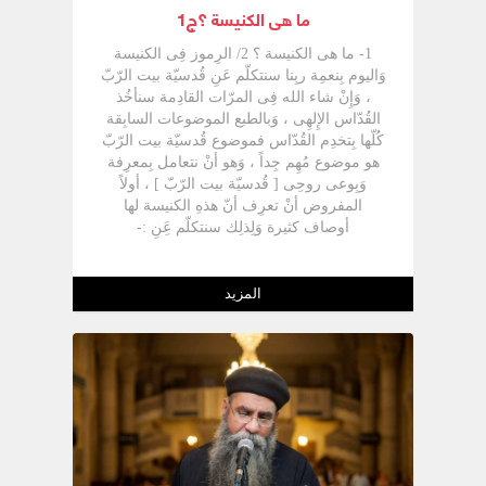
ما هى الكنيسة ؟ج1
1- ما هى الكنيسة ؟ 2/ الرِموز فِى الكنيسة
وَاليوم بِنعمِة ربِنا سنتكلّم عَنِ قُدسيّة بيت الرّبّ
، وَإِنْ شاء الله فِى المرّات القادِمة سنأخُذ
القُدّاس الإِلهِى ، وَبالطبع الموضوعات السابِقة
كُلّها بِتخدِم القُدّاس فموضوع قُدسيّة بيت الرّبّ
هو موضوع مُهِم جِداً ، وَهو أنْ نتعامل بِمعرِفة
وَبِوعى روحِى [ قُدسيّة بيت الرّبّ ] ، أولاً
المفروض أنْ تعرِف أنّ هذهِ الكنيسة لها
أوصاف كثيرة وَلِذلِك سنتكلّم عَِنِ :-
المزيد