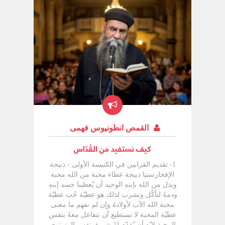
القمص انطونيوس فهمى
كيف نستفيد من القُدّاس
1- تقديم القرابين فىِ الكنيسة الأولى:- ذبيحة الإفخارستيا ذبيحة عطاء محبة من الله محبة وبذل من الله بإبنهِ الوحيد أن يُعطينا جسد إبنهِ ودمهُ لنأكُل ونشرب لذلك هو عطيّة حُب عطيّة محبة الله الآب لأولادهُ وإن لم نفهم ما معنى عطيّة المحبة لا نستطيع أن نتفاعل معهُ بنفس المحبة لابُد أن نُقدّم لهُ شىء بنفس المستوى هو قدّم لنا نفسهُ فلابُد أن نُقدّم نحنُ أنفُسنا أيضاً لهُ فىِ القُدّاس لذلك لابُد أن يكون لنا إشتراك فىِ القرابين أباءنا وأجدادنا كانوا أنشط منّا فىِ تلك الحركة كانوا دائماً يأتون بتقدمات للكنيسة لذلك نقول فىِ القُدّاس " إذُكر يارب الذين قدّموا هذهِ القرابين والذين قُدّمت عنهُم والذين قُدّمت بواسطتهِم " أى لا أضع أموال فىِ صندوق الكنيسة بل أحضِر أفخم أنواع الدقيق وأطلُب تقديم الحمل منهُ تقدُمات محبة بوعى وأبُادلهُ محبة بمحبة وأقُدّم لهُ ذاتىِ الحمل أمام الأب الكاهن يكون صحيح ولكنّهُ يكسرهُ لأننّا نأخُذ جسد مكسور " جسدىِ الذى يكُسر عنكُم " لابُد أن يتجزّأ أولاً حتى يُثبت أنّهُ جسد مكسور من أجلنا أيضاً الدم الذى فىِ الكأس ليس دم فىِ أوردة وشرايين بل دم مسفوك " دمىِ الذى يُسفك عن كثيرين " فماذا يكون تفاعُلنا مع الجسد المكسور والدم المسفوك لابُد أن نُقدّم ذواتنا وأمور من عندنا آباء الكنيسة الأولى كانوا يُفضلّون أن يشتركوا فىِ تقديم القرابين لذلك فىِ مرد قبلّوا بعضكُم بعضاً نقول " تقدّموا تقدّموا على هذا الرسم " بينما الصح هو " قدّموا قدّموا على هذا الرسم " قدّموا وليس تقدّموا تقدّموا تعنىِ دخولنا الهيكل لنأخُذ الجسد والدم ولكن المقصود هُنا قدّموا أنتُم القرابين هذا يُعطينا إحساس حُب أعلى بيننّا وبينّهُ فىّ العهد القديم يقول " لا يظهر أمامىِ أحد فارغاً " " توفى النذور لك يا الله فىِ صهيون " الله يُحب التقدمات " يُقدّمون على مذابحك العجول " الآن فىِ العهد الجديد توجد تقدُمات والكنيسة تطلُب عن المُهتمين بالصعائد وبالستور والنذور وكُتب القراءة وأوانىِ المذبح لأنّهُم عارفين مشاعر الحب إتجاه الله إذاً لابُد أن نظهر أمام الله بشىء قديماً كان الفقير أو الغنىِ لابُد أن يظهر أمامهُ بشىء لذلك نُصلّىِ " أصحاب القليل وأصحاب الكثير الخفيات والظاهرات الذين يُريدون أن يُقدّموا وليس لهُم أعطِهم يارب الباقيات عِوضاً عن الفانيات السمائيات عِوض الأرضيات الأبديات عِوض الزمنيات بيوتهُم ومخازنهُم إِملأها من كُل الخيرات " الكنيسة تؤمن أنّهُم يأتون بعطايا محبتهُم والكنيسة لا تؤمن بقبول عطايا الخُطاة إذا كان هُناك إنسان ردىء السيرة وجاء للكنيسة ليُقدّم تقدمة الكنيسة ترفُضها لأنّها عطيّة محبة تُعبرّ عن مشاعر توبة تُرجمِت فىِ هدية " لأنّ زيت الخاطىء لا يدهن رأسىِ " نعم أنا خاطىء لكنّىِ رافض الخطيّة يوجد فرق بين خاطىء يتوب وخاطىء مُصرّ على خطيتهُ ومُتلذّذ بِها بولس الرسول فىِ رسالتةُ لأهل كورنثوس لمس فيهُم ذلك فقال لهُم " المُعطىِ المسرور يُحبهُ الرب " وقال أيضاً " إنّ الله لا يُريد مالك بل يُريد إيّاك " أى أنّ الله لا يُريد أشياء منك بل هو يُريدك أنت يُريد قلبك ومشاعرك لذلك تقدمة الكنيسة تقدمة مشاعر لذلك أيضاً مدح الله المرأة ذات الفلسين نعم هى كانت أقل قيمة من غيرها لكنّها أعظم من ناحية المشاعر والحُب المُهم أنّ الإنسان يُعطىِ هدية لها معنى أكبرفلابُد أن نتبادل ذبيحة المحبة بمحبة لذلك الكنيسة تؤمن أنّ هذهِ العطايا عطايا محبة وتوبة لذلك يقول الكاهن فىِ صلاة سرّية " عِوضهُم عن هداياهُم بمغفرة خطاياهُم " لأنّهُ واثق أنّهُم قدّموها بقلوب تائبة وبقلوب مُشتاقة طقس التقدمة فىِ الكنيسة الأولى طقس مُهم نحنُ نتحد بهِ ونأخُذهُ ونأكُلهُ فلابُد أن يكون لنا إِتحاد مع المذبح نضع قلوبنا وحياتنا داخل الصينية والكأس نُريد أن نُشاركهُ آلامهُ وأنّهُ لنا فىِ هذهِ الذبيحة فىِ كياننا فنُصبح نحنُ الإثنان ذبيحة واحدة لذلك يقول أنّهُ يعتبرنا قُربان لهُ وهو يُقدّم نفسهُ قُربان عنّا " رفع قديسيه إلى العلاء وأعطاهُم قُربان لأبيهِ " القديس أغناطيوس وهو ذاهب للتعذيب حاول شعبهُ أن يمنعهُ فقال لهُم " إجعلونىِ أطُحن من أجل الله لأصُبح خُبزه لهُ " هو كُسر لأجلىِ وأنا أرُيد أن أكُسر لأجلهُ " وتقديم الأثمار التى قُدّمت لك رائحة لذيذة " 0 2- إرتداء الملابس الكهنوتية:- أول شىء فىِ القُدّاس هو إرتداء الكاهن والشمامسة ملابس الخدمة الخاصة بالمذبح لماذا يلبس الكاهن والشمامسة ملابس خاصة بالمذبح ؟هذهِ ملابس مُقدّسة للخدمة فىِ سفر زكريا كان يوجد كاهن يُدعى يهوشع وهو فىِ عصر الرجوع من السبى مع زروبابل سنة 537 ق0م جاء مع الشعب من بابل لأورشليم وأراد الله أن يبدأ مع الشعب عهد جديد فطلب من يهوشع أن يخلع عنهُ الثِياب القذرة ليُلبسهُ ثِياب مُقدّسة مُطرّزة نبّوة عن أنّ الله يُريد من الكاهن أن يخلع ثيابهُ ليلبس ثِياب مُقدّسة أى يخلع خطاياهُ وشخصيتهُ الخاصة ويلبس ثياب بر المسيح بعدما كُل كاهن كان مُميز عن غيرهُ وعن الشمامسة أصبح الكُل مُتوحدّ والكُل واحد والكُل أبيض فىِ تناسُق أمام الله خلعوا ذواتهُم ولبسوا بر الله وكأنّ الكاهن يُريد أن يتغيّر عن نفسهُ وعن رِتم حياتهُ وذاتهُ ويلبس حُلّة من الله بهيّة تليق بِبهائهُ يلبس المسيح لأنّهُ ليس لنا بر نقف بهِ أمامهُ لكن لو لمسناه مُمكن نقف أمامهُ وكأننّا نُريد أن نتغيرّ عن أنفُسنا ونختفىِ فيهِ ونرتديهِ هو ثياب الكهنوت بيضاء إشارة للطهارة والنقاوة والبرّ الكاهن يرشم نفسهُ بعلامة الصليب والكُل يمسك التوانىِ على يدهُ ثُمّ يقوم بعمل الثلاث رشومات وهى " مُبارك الله الآب ضابط الكُل مُبارك الإبن الوحيد مُبارك الروح القُدّس " هكذا يقول الكاهن وهذهِ الرشومات تُستخدم لتقديس الماء والزيت ليحمل قوة الثالوث الأقدس حتى فىِ سر الزيجة تُقال الثلاث تقديسات على خاتم الزيجة ليحلّ عليهِ الروح القُدّس يعمل الكاهن على ملابس الخدمة الثلاثة رشومات ليُقدّسها بقوة الثالوث أثناء إرتداء الكاهن والشمامسة ملابس الخدمة يُصلّىِ الكاهن والشمامسة مزمورى 30، 93 " أعُظمك يارب مز 30 " ، " الرب قد ملك مز 93 " لأنّهُم فرحين بالخدمة ومن علامات الفرح التسبيح وأيضاً يستعطفون الله ويشكروهُ على عطاياه لأنّهُ شملهُم بثياب برّهُ لذلك رنّموا " أعُظّمك يارب لأنّك إحتضنتنىِ ولم تُشمت بىِ أعدائىِ فىِ العشاء يحل البُكاء وفىِ الصباح السرور حّولت نوحىِ إلى فرح منطقتنىِ سروراً " يُسبّح الله على شِمولهُ وعطاياهُ ونِعمهُ وكأنّ الكاهن يُريد أن يقول للّه أنت حّوطتنىِ بمسرّة " الرب قد ملك لبس الجلال لبس القوة " يشعُر الكاهن أنّ هذه الثياب هى جلال الله وقوة الله وعظمتهُ ومُلكهِ إعتراف بالجميل جميل الله عليه وإِحساس بالتغيير عن الذات لقد أصبح الآن مُمثلّ الحضرة الإلهيّة ومن ضمن الطغمات السمائيّة لابس برّ المسيح وبهائهُ لذلك لابُد أن تكون ملابس الخدمة طويلة تستُر الكاهن كُلّهُ أى تشملهُ بكاملهِ وتحتويهِ حتى لا يظهر منهُ شىء أى صار فيهِ فلا تظهر صفاتهُ الشخصيّة ولا طبيعتهُ بل يظهر المسيح فقط لذلك يصير خُدّام المذبح كآلات فىِ يد الله ويد الروح القُدّس يعزف عليها0 3- صلوات الإستعداد:- بعد أن يرتدىِ خُدّام المذبح ملابس الخدمة يسجُد الكاهن أمام المذبح وتكون الأوانىِ المُقدّسة والمفارش مصرورة فىِ منديل كبير ومربوطة بخمس عُقد طرفا المنديل يُعقدا عُقدتان ثُمّ الطرفان الآخران يُعقدا ثلاث عُقد فوقهُما فيُصبح عدد العُقد خمسة يقف الكاهن أمام الأوانىِ المُقدّسة ولفائف المذبح المصرورة بالخمس عُقد ويرشم نفسهُ بعلامة الصليب ويقول الثلاث رشومات " مُبارك الله الآب ضابط الكُل " ويفُك عقدة من الثلاثة العُليّا ثُمّ " مُبارك الإبن الوحيد " ويفُك العقدة الثانية ثُمّ " مُبارك الروح القُدّس " ويفُك العُقدة الثالثة وبذلك يكون قد فكّ الثلاث عُقد لطرفا المنديل ثُمّ يقول" مجداً وإكراماً إكراماً ومجداً " وهو يفُك عُقدتا الطرفان الآخران للمنديل وبذلك يكون قد فكّ الخمس عُقد قبل فك العُقد يقول هذهِ الصلاة " أيّهُا الرب العارف قلب كُل واحد القدّوس المُستريح فىِ قديسيهِ الذى بلا خطيّة القادر على مغفرة الخطايا أنت يا سيدّى تعلم إنّىِ غير مُستحق ولا مُستعد ولا مُستوجب لهذهِ الخدمة المُقدّسة التى لك وليس لى وجة أن أقترب وأفتح فمىِ أمام مجدك المُقدّس ( عِبارات كُلّها تضرُّع ) بل ككثرة رأفاتك إغفر لى أنا الخاطىء وإمنحنىِ رحمة فىِ هذهِ الساعة " ( ثُمّ يفُك الأوانىِ المصرورة ويقول ) " إرسل لى قوة من العلاء لكى أبتدىء وأهُيىء وأكُملّ خدمتك المُقدّسة كما يرضيك كمسرّة إرادتك رائحة بخور نعم يا سيدنا كُن معنا إشترك فىِ العمل معنا باركنا لأنّك أنت هو غُفران خطايانا وضِياء أنفُسنا وحياتنا وقوّتنّا ودالّتنا وأنتِ الذى نُرسل لك المجد والإكرام والسجود أيّهُا الآب والإبن والروح القُدّس الآن وكُل أوان وإلى دهر الدهور آمين " يفرش الكاهن المذبح باللفائف ويضع المفرش الذى يُغطىِ بهِ ( إبروسفارين ) خلف المذبح ويُعدّ الأوانىِ يضع اللفائف مُمكن 8 ، ممُكن 12 حسب العدّة 00كما كانت العُلّية التى لمارمرقس كانت مفروشة ومُعدّة هكذا المذبح أصبح مفروش ومُعدّ لإستقبال المسيح توضع لفافة على هيئة مُثلّث فوق الصينيّة الحاملة فوقها صليب يرمُز للنجم ويعمل مُثلّثين عكس بعضهُما ليُصبح منظر الصينيّة وهى مُغطّاه وبِها فجوة وعليها النجم رمز للمغارة التى وُلد بِها المسيح الكنيسة فىِ القُدّاس تستحضر المسيح وتأتىِ بتفاصيل حياتهُ وكأنّها تحدُث الآن لذلك نشعُر أننّا فىِ المزود وأننّا فىِ بيت لحم وأننّا فىِ الجُلجُثة وفىِ القيامة هكذا عِشنا معهُ مراحلةُ لذلك يُقال فىِ القُدّاس كلمة جميلة كُلّها مهابة " وفيما نحنُ أيضاً نصنع ذكرى آلامهِ المُقدّسة وقيامتهِ من الأموات وصعودهِ إلى السموات وجلوسهِ عن يمينك أيّهُا الآب وظهورهِ الثانىِ الآتىِ من السموات المخوف المملوء مجداً نُقرّب لك قرابينك من الذى لك على كُل حال ومن أجل كُل حال وفىِ كُل حال " نستحضر المسيح فىِ كُل أحداثهُ أجمل ما فىِ القُدّاس أنّك تشعُر أنّك أمام المسيح فىِ بيت لحم وأمام المسيح المُعمدّ فىِ الأردُن وأمامهُ فىِ الجُلّجُثة وأمامهُ وهو قائم مُنتصر حتى رش الماء فىِ نهاية القُدّاس يُشير لصعود المسيح ومُباركتهُ لتلاميذهُ الشمامسة يُرتلّون أثناء الإستعداد لحن البركة وهو لحن إيقاعىِ كما فىِ التعبير العسكرىِ يوجد مارش إستعداد لحدث مُهم هكذا هذا اللحن إستعداد لحدث هام وهو قدوم المسيح على المذبح لحن إيقاعىِ هزّتين وهزّة يسحب القلب ويُعطىِ الإنسان إيحاء بالإستعداد أو إستقبال شخص هام كالأسقُف أو البطريرك أى إعلان عن قدوم شىء مُفرح لابُد أن يكون لنا أثناء اللحن صلوات داخل القلب إستعداداً لإستقبالهِ فنحنُ أمام عُليّة مفروشة ومُعدّة لإستقبال المسيح فلابُد أن أفرش قلبىِ وذهنىِ الذهن بالذات إذا كان غير مُستعد فكيف يشعُر بقيمة الضيف القادم ؟وكأننّا فىِ عُليّة صهيون والمسيح سيجتمع معنا فكيف نُعدّ لهُ أذهاننا وقلوبنا نحنُ نعترف لهُ أننّا مُحتاجين لهُ لذلك يقول الكاهن " إنّما يارب علّمنا هذا السر العظيم الذى للخلاص أنت دعوتنا نحنُ عبيدك الأذلاّء غير المُستحقين أن نكون خُدّام لمذبحك المُقدّس أنت يا سيدنا إجعلنا مستوجبين بقوة روحك القدّوس أن نُكملّ هذهِ الخدمة لكى بغير وقوع فىِ دينونة أمام مجدك العظيم نُقدّم لك صعيدة البركة مجداً وعِظم بهاء فىِ قُدسك اللّهُم مُعطىِ النعمة مُرسل الخلاص الذى يفعل كُل شىء لكُل أحد إعطِ يارب أن تكون مقبولة أمامك ذبيحتنا عن خطاياى وجهالات شعبك لأنّها طاهرة كموهبة روحك القدوس بالمسيح يسوع ربنا هذا الذى ينبغىِ لك معهُ المجد والكرامة والسجود الآن وكُل أوان وإلى دهر الدهور آمين " الكنيسة تعتبر الكاهن هو المسئول لأنّهُ عارف أكثر من الشعب ، لذلك تُعطى الكاهن لقب " خطاياى " والشعب " جِهالات " لأنّهُ أكثر معرفة صلاة كُلّها إنسحاق وخشوع وتضرُّع 0 4- صلوات السواعىِ:- مزامير الأجبية مزامير تحمل تسابيح ونبّوات فنحنُ نتهللّ للحمل القادم فنُسبّح لهُ وأيضاً نتذّكر ما قيل عنهُ من نبّوات المزامير تُقال للحمل لذلك لابُد أن تُقال والحمل