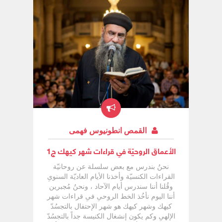
؟؟ عملوا الكنيسة ، فَلَمْ يكتفوا بِمُجرّد الحديث
عَنِ السماء ، ليس فقط الكلام ، لا فمِنَ كثرِة
محبّتهُم للسماء حبّوا أنْ يمتثِلوا السماء ،
فأبتدأوا يُصّوروا السماء بالفن وَالجمال وَالشكل
وَالألوان وَالنغمات ، حبّوا أنْ يُجسِّدوا السماء
فِى حدود الإِمكانيات البشريّة نستطيع أنْ نرسِم
؟ نرسِم ، نلّوِن ؟ نلّوِن كُلَّ هذا عملهُ
المسيحيون بحيث أنْ يُقرِّبوا حقيقة وَفِكر
السماء ، وَأصبحوا يمتثِلوا السماء ، وَيمتثِلوا
بِمعنى يُحضِروا ، يُحضِروا السماء .
القمص انطونيوس فهمى
الأعماق الروحيّة فىِ قراءات شهر كيهك ج1
نحنُ بندرس مع بعض سلسلة عن روحانيّة
القراءات الكنسيّة وأخذنا الأيام العاديّة السنوىِ
وقُلنا أننا سندرس أيام الآحاد ، ونحنُ مُجبرين
أننا اليوم نأخُذ الخط الروحىِ فىِ قراءات شهر
كيهك وشهر كيهك هو شهر الإحتفال بالتجسُدّ
الإلهىِ وكم يكون إنشغال الكنيسة جداً بالتجسُدّ