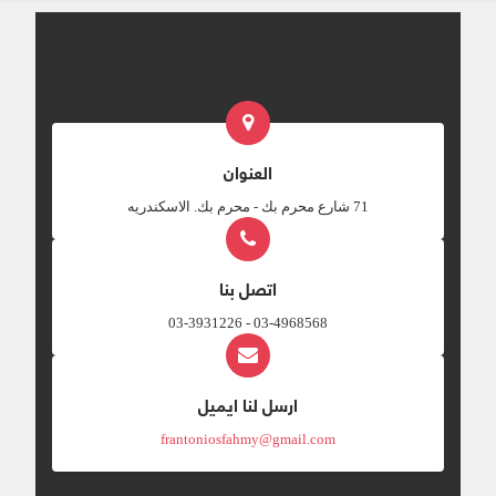
العنوان
‎71 شارع محرم بك - محرم بك. الاسكندريه
اتصل بنا
03-4968568 - 03-3931226
ارسل لنا ايميل
frantoniosfahmy@gmail.com