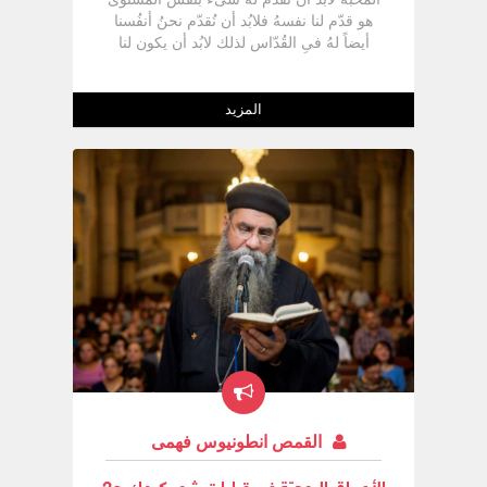
المزيد
القمص انطونيوس فهمى
الأعماق الروحيّة فىِ قراءات شهر كيهك ج2