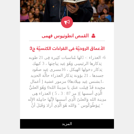
القمص انطونيوس فهمى
الأعماق الروحيَّة فى القراءات الكنسيَّة ج3
6- العذراء :- لها مُناسبات كثِيرة فِى 21 طوبه
تِذكارها الرئيسِى وَهُوَ عِيد نِياحِتها ، 3 كيهك
تِذكار دخولها الهيكل ، 16مسرى عِيد صعُود
جسدها ، 21 بؤونة تِذكار العذراء حالَّة الحدِيد
،1بشنس عِيد مِيلادها0 مزمور عشية [ أعمال
مجِيدة قَدْ قِيلت عنكِ يا مدِينةُ الله0 وَهُوَ العليُّ
الَّذِي أسسها ]( مز 87 : 3 ، 5 ) العذراء هِى
مدِينة الله وَالعلىّ الَّذِى أسسها لأِنَّها حامِلة الإِلَه
" ثِيؤطُوكُوس " وَالله هُوَ الَّذِى أرادَ وَقَبَلَ أنْ
يأتِى وَيتجسَّد مِنْها وَالكنيسة تُرِيد أنْ تُكرِمها وَلاَ
توجد أى آية صرِيحة عَنْ العذراء فِى المزامِير
لكِنْ المُستنِيرِينَ بِالرُّوح يعرِفوا كيف يستخدِموا
المزيد
الكِتاب فوجدوا هذِهِ الآية [ لأِنَّ سُكنى الفرحِين