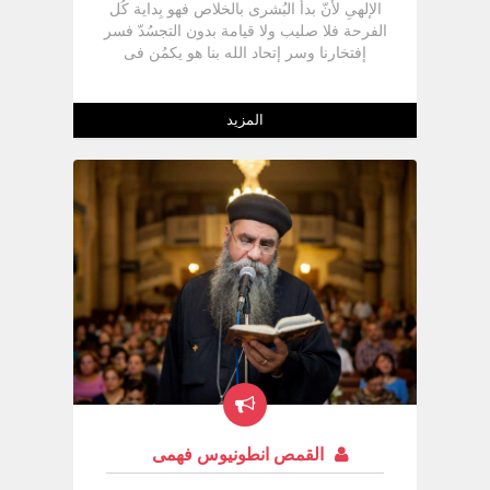
الإلهىِ لأنّ بدأ البُشرى بالخلاص فهو بِداية كُل
الفرحة فلا صليب ولا قيامة بدون التجسُدّ فسر
إفتخارنا وسر إتحاد الله بنا هو يكمُن فى
التجسُدّ " عظيم هو سر التقّوى الله ظهر فىِ
الجسد " لأنّهُ إتحد بنا وحلّ بيننا وأخذ نفس
جسدنا وأخذ طبيعتنا طبيعتىِ فيها المسيح إتحد
المزيد
بِها هى هى فباركها نحنُ بنحتفل بالطبيعة
الجديدة التى أعطاها لنا الله لأنّ كُل ما هو
روحىِ وكُل ما هو سماوىِ هو فىِ التجسُدّ هو
طريق القيامة وطريق الصعود ولولا التجسُدّ ما
كان المسيح حاضر على المذبح فكُل عقيدتنا
مبنيّة على التجسُدّ فالخلافات بيننا وبين الديانات
الأخُرى هى فىِ التجسُدّ فعند التجسُدّ يقفوا
ويقولوا غير مُمكن فرق جوهرىِ جداً بيننا وبين
اليهود والإسلام فىِ التجسُدّ فجوهر المسيحيّة
فىِ التجسُدّ لأنّ التجسُدّ مُرّتب عليهِ الصليب
فمن هُنا الكنيسة خصصت شهر لتُعيّد بالتجسُدّ
فنتكلّم عن إشارات التجسُدّ ونبّوات عن التجسُدّ
وأفراح التجسُدّ ولأنّ أُمنّا الست العدرا فىِ
تسابيح الكنيسة هى المعمل الإلهىِ والتابوت
العقلىِ وأنتُم تعلموا أنّ التابوت هو الحامل
القمص انطونيوس فهمى
الإلهىِ ولكنّها هى غير خشبىِ فهى حملت