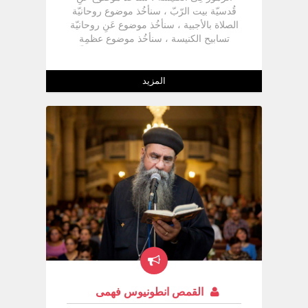
قُدسيّة بيت الرّبّ ، سنأخُذ موضوع روحانيّة
الصلاة بالأجبية ، سنأخُذ موضوع عَنِ روحانيّة
تسابيح الكنيسة ، سنأخُذ موضوع عظمِة
قديسِى الكنيسة ، وَفِى المرّة السابِقة تكلّمنا
وَقُلنا أنّ الكنيسة هى عروس المسيح ، وَهى
بيت الرّبّ ، وَهى جسد المسيح السرِّى ،
المزيد
وَتكلّمنا عَنِ الصلاة التّى نُصلّيها عَنِ الكنيسة أنّها
[ واحِدة وحيدة مُقدّسة جامِعة رسوليّة ] ،
وَتكلّمنا عَنِ كُلَّ نُقطة ، وَبنعمِة ربِنا سأُكلّمكُم
اليوم عَنِ ثلاث نُقط وَهى :-
القمص انطونيوس فهمى