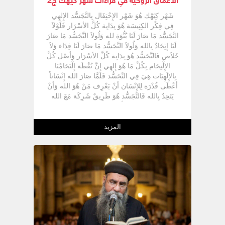
شَهْر كِيَهْك هُوَ شَهْر الإِحْتِفَال بِالتَّجَسُّد الإِلهِي
فِي فِكْر الكِنِيسَة هُوَ بِدَايِة كُلَّ الأسْرَار فَلَوْلاَ
التَّجَسُّد مَا صَارَ لَنَا بُنُّوَة لله وَلُولاَ التَّجَسُّد مَا صَارَ
لَنَا إِتِحَادٌ بِالله وَلُولاَ التَّجَسُّد مَا صَارَ لَنَا فِدَاء وَلاَ
خَلاَص فَالتَّجَسُّد هُوَ بِدَايِة كُلَّ الأسْرَار وَأصْل كُلَّ
الإِلْتِحَام بِكُلَّ مَا هُوَ إِلهِي إِنَّ نُقْطَة إِلْتَحَامْنَا
بِالإِلَهِيَات هِيَ فِي التَّجَسُّد فَلَمَّا صَارَ الله إِنْسَاناً
أعْطَى قُدْرَة لِلإِنْسَان أنْ يَعْرِف مَنْ هُوَ الله وَأنْ
يَتَحِدٌ بِالله فَالتَّجَسُّد هُوَ طَرِيقٌ شَرِكَة مَعَ الله
طَرِيقٌ الإِتِحَادٌ وَالإِلْتِحَام بِالإِلهِيَات هُوَ طَرِيقٌ
الفِدَاء وَالقِيَامَة وَالصُعُودٌ وَالتَّجَسُّد تَمْ فِي مَعْمَل
تُحِبْ الكِنِيسَة كُلَّهَا أنْ تُمَجِّدُه وَهُوَ المَعْمَل
المزيد
الإِلهِي أي بَطْن السَيِّدَة العَذْرَاء وَلِهذَا فَخِلاَل
شَهْر كِيَهْك تَحْتَفِل الكِنِيسَة بِالتَّجَسُّد الإِلهِي
وَالسَيِّدَة العَذْرَاء فَنَجِدٌ أنَّ كُلَّ أسَابِيعْ الآحَاد فِي
شَهْر كِيَهْك تُعَبِّر عَنْ إِعْطَاء البَشَرِيَّة وَإِعْطَاء
الكِنِيسَة مَعَانِي جَدِيدَة لِلتَّجَسُّد وَتُحَاوِل الكِنِيسَة
أنْ تَفْهَمْ التَّجَسُّد وَتَحْتَفِل بِهِ وَتَسْتَعِد وَتُمَهِدٌ لَهُ
وَذلِك مِنْ خِلاَل القِرَاءَات فَفِي الأحَدٌ الأوَّل مِنْ
شَهْر كِيَهْك نَقُول ﴿ إِلَى مَتَى يَارَبْ تَنْسَانِي إِلَى
الإِنْقِضَاء ؟ ﴾ ( مز 13 : 1) أي كَأنَّ الله نَسَى