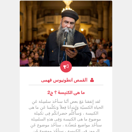
جمِيعاً فِيكِ ]العذراء هِى فرح آدم وَهِى السبب
فِى رد البشريَّة لِلفرحة بعد عِصيان آدم وَحواء
وَاليوم سِر فرحنا بِالخَلاَص أنَّ العذراء هِى باب
الخَلاَص هِى بدء الأفراح.
القمص انطونيوس فهمى
ما هى الكنيسة ؟ ج2
لقد إِتفقنا مَعَ بعض أنّنا سنأخُذ سلسِلة عَنِ
الحياة الكنسيّة وَإِبتدأنا فِعلاً وَتكلّمنا عَنِ ما هى
الكنيسة ، وَسأُكلِّم حضراتكُم فِى تكمِلة
موضوع ما هى الكنيسة وَفِى هذهِ السلسِلة
سنأخُذ مواضيع مُتعدِّدة ، سنأخُذ موضوع عَنِ
الرموز فِى الكنيسة ، سنأخُذ موضوع عَنِ