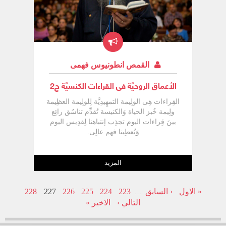
القمص انطونيوس فهمى
الأعماق الروحيَّة فى القراءات الكنسيَّة ج2
القِراءات هِى الولِيمة التمهِيدِيَّة لِلولِيمة العظِيمة
ولِيمة خُبز الحياة وَالكنيسة تُقدِّم تناسُق رائِع
بينَ قِراءات اليوم تجذِب إنتباهنا لِقدِيس اليوم
وَتُعطِينا فهم عالِى.
المزيد
« الاول
‹ السابق
223
224
225
226
227
228
…
التالي ›
الاخير »