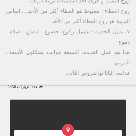
روح النسك و الزهد أحد أساسيات تربية الرعية
روح العطاء : مغبوط هو العطاء أكثر من الأخذ.....اساس
التربية هو روح العطاء أكثر من الأخذ
٧- عمل الخدمة : تشمل ركوع- خضوع - اتضاع - صلاة -
دموع
هذا هو عمل الخدمة. السبعة جوانب يشكلون الأسقف
المربي
قداسة البابا تواضروس الثانى
عدد الزيارات 2430