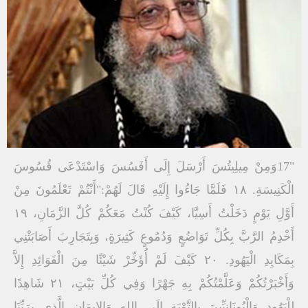
"17وَمِنْ مِيلِيتُسَ أَرْسَلَ إِلَى أَفَسُسَ وَاسْتَدْعَى قُسُوسَ
الْكَنِيسَةِ. ١٨ فَلَمَّا جَاءُوا إِلَيْهِ قَالَ لَهُمْ:"أَنْتُمْ تَعْلَمُونَ مِنْ
أَوَّلِ يَوْمٍ دَخَلْتُ أَسِيَّا، كَيْفَ كُنْتُ مَعَكُمْ كُلَّ الزَّمَانِ، ١٩
أَخْدِمُ الرَّبَّ بِكُلِّ تَوَاضُعٍ وَدُمُوعٍ كَثِيرَةٍ، وَبِتَجَارِبَ أَصَابَتْنِي
بِمَكَايِدِ الْيَهُودِ. ٢٠ كَيْفَ لَمْ أُؤَخِّرْ شَيْئًا مِنَ الْفَوَائِدِ إِلاَّ
وَأَخْبَرْتُكُمْ وَعَلَّمْتُكُمْ بِهِ جَهْرًا وَفِي كُلِّ بَيْتٍ، ٢١ شَاهِدًا
لِلْيَهُودِ وَالْيُونَانِيِّينَ بِالتَّوْبَةِ إِلَى اللهِ وَالإِيمَانِ الَّذِي بِرَبِّنَا