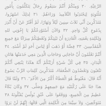
الرَّعِيَّةِ. ٣٠ وَمِنْكُمْ أَنْتُمْ سَيَقُومُ رِجَالٌ يَتَكَلَّمُونَ بِأُمُورٍ
مُلْتَوِيَةٍ لِيَجْتَذِبُوا التَّلاَمِيذَ وَرَاءَهُمْ. ٣١ لِذلِكَ اسْهَرُوا،
مُتَذَكِّرِينَ أَنِّي ثَلاَثَ سِنِينَ لَيْلاً وَنَهَارًا، لَمْ أَفْتُرْ عَنْ أَنْ أُنْذِرَ
بِدُمُوعٍ كُلَّ وَاحِدٍ. ٣٢ وَالآنَ أَسْتَوْدِعُكُمْ يَا إِخْوَتِي للهِ
وَلِكَلِمَةِ نِعْمَتِهِ، الْقَادِرَةِ أَنْ تَبْنِيَكُمْ وَتُعْطِيَكُمْ مِيرَاثًا مَعَ جَمِيعِ
الْمُقَدَّسِينَ. ٣٣ فِضَّةَ أَوْ ذَهَبَ أَوْ لِبَاسَ أَحَدٍ لَمْ أَشْتَهِ. ٣٤
أَنْتُمْ تَعْلَمُونَ أَنَّ حَاجَاتِي وَحَاجَاتِ الَّذِينَ مَعِي خَدَمَتْهَا هَاتَانِ
الْيَدَانِ. ٣٥ فِي كُلِّ شَيْءٍ أَرَيْتُكُمْ أَنَّهُ هكَذَا يَنْبَغِي أَنَّكُمْ
تَتْعَبُونَ وَتَعْضُدُونَ الضُّعَفَاءَ، مُتَذَكِّرِينَ كَلِمَاتِ الرَّبِّ يَسُوعَ
أَنَّهُ قَالَ: مَغْبُوطٌ هُوَ الْعَطَاءُ أَكْثَرُ مِنَ الأَخْذِ". ٣٦ وَلَمَّا قَالَ
هذَا جَثَا عَلَى رُكْبَتَيْهِ مَعَ جَمِيعِهِمْ وَصَلَّى. ٣٧ وَكَانَ بُكَاءٌ
عَظِيمٌ مِنَ الْجَمِيعِ، وَوَقَعُوا عَلَى عُنُقِ بُولُسَ يُقَبِّلُونَهُ ٣٨
مُتَوَجِّعِينَ، وَلاَ سِيَّمَا مِنَ الْكَلِمَةِ الَّتِي قَالَهَا: إِنَّهُمْ لَنْ يَرَوْا