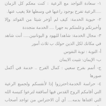
١- سعادة التواجد مع الرعية : كنت معكم كل الزمان
.....الرعية تفرح بوجود راعيها في وسطها فلا يغيب عنها.
٢- حيوية الخدمة: كيف لم أؤخر شيئا من الفوائد وإلا
وأخبرتكم وعلمتكم به جهرا .... الخدمة متجددة
٣- مجال الخدمة: شاهدا لليهود و اليونانيين..... أنت شاهد
في مكانك لكل الذين حولك ب ثلاث أمور
أ- التوبة : توبة النفوس
ب- الإيمان: تثبيت الايمان
ج- أتمم بفرح سعيي : كمال الفرح .. خدمة في أكمل
صورها
٤- حراسة الخدمة:احترزوا إذا لأنفسكم ولجميع الرعية
التي أقامكم الروح القدس فيها أساقفة لترعوا كنيسة الله
التي اقتناها بدمه.... أي أن الاحتراس من تواجد أصحاب