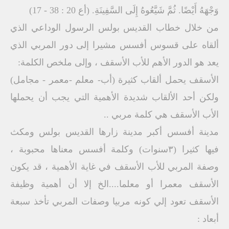
وَجْهَهُ أَيْضًا. ثُمَّ شَيَّعُوهُ إِلَى السَّفِينَةِ. (أع 20 : 38 - 17)
من خلال خطاب القديس بولس الرسول الوداعي الذي
ألقاه على قسوس أفسس مشيرا إلى دور المربي الذي
يعد هو الدور الأهم للأب الأسقف ، وإلى ملخص الكلمة:
الأسقف يحمل ألقاب كثيرة (أب- معلم -معمر - مجامل)
ولكن أحد الألقاب شديدة الأهمية التي يجب أن يحملها
الأب الأسقف هي كلمة مربي ..
مدينة أفسس أكبر مدينة زارها القديس بولس ومكث
فيها كثيرا (٣سنوات) وكلمة أفسس معناها محبوبة ،
وصفة المربي للأب الأسقف في غاية الأهمية ، قد يكون
الأسقف معمرا أو معلما....الخ إلا أن أهمية وظيفة
الأسقف تعود إلي كونه مربيا وصفات المربي تأخذ سبعة
أبعاد :