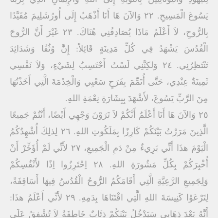
يَسُوعَ الْمَسِيحِ. ٢٢ وَالآنَ هَا أَنَا أَذْهَبُ إِلَى أُورُشَلِيمَ مُقَيَّدًا
بِالرُّوحِ، لاَ أَعْلَمُ مَاذَا يُصَادِفُنِي هُنَاكَ. ٢٣ غَيْرَ أَنَّ الرُّوحَ
الْقُدُسَ يَشْهَدُ فِي كُلِّ مَدِينَةٍ قَائِلاً: إِنَّ وُثُقًا وَشَدَائِدَ
تَنْتَظِرُنِي. ٢٤ وَلكِنَّنِي لَسْتُ أَحْتَسِبُ لِشَيْءٍ، وَلاَ نَفْسِي
ثَمِينَةٌ عِنْدِي، حَتَّى أُتَمِّمَ بِفَرَحٍ سَعْيِي وَالْخِدْمَةَ الَّتِي أَخَذْتُهَا
مِنَ الرَّبِّ يَسُوعَ، لأَشْهَدَ بِبِشَارَةِ نِعْمَةِ اللهِ.
٢٥ وَالآنَ هَا أَنَا أَعْلَمُ أَنَّكُمْ لاَ تَرَوْنَ وَجْهِي أَيْضًا، أَنْتُمْ جَمِيعًا
الَّذِينَ مَرَرْتُ بَيْنَكُمْ كَارِزًا بِمَلَكُوتِ اللهِ. ٢٦ لِذلِكَ أُشْهِدُكُمُ
الْيَوْمَ هذَا أَنِّي بَرِيءٌ مِنْ دَمِ الْجَمِيعِ، ٢٧ لأَنِّي لَمْ أُؤَخِّرْ أَنْ
أُخْبِرَكُمْ بِكُلِّ مَشُورَةِ اللهِ. ٢٨ اِحْتَرِزُوا اِذًا لأَنْفُسِكُمْ
وَلِجَمِيعِ الرَّعِيَّةِ الَّتِي أَقَامَكُمُ الرُّوحُ الْقُدُسُ فِيهَا أَسَاقِفَةً،
لِتَرْعَوْا كَنِيسَةَ اللهِ الَّتِي اقْتَنَاهَا بِدَمِهِ. ٢٩ لأَنِّي أَعْلَمُ هذَا:
أَنَّهُ بَعْدَ ذِهَابِي سَيَدْخُلُ بَيْنَكُمْ ذِئَابٌ خَاطِفَةٌ لاَ تُشْفِقُ عَلَى