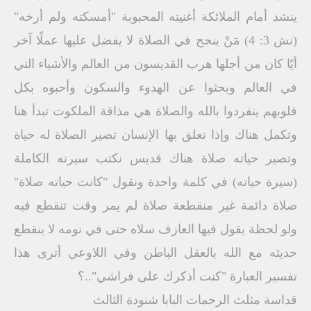
ينشد أمام الملائكة أغنيته المحبوبة "أمسكته ولم أرخه"
(نش 3: 4) مَنْ ينجح في الصلاة لا يفضل عليها عملًا آخر
أيًا كان من أجلها هرب القديسون من العالم والأشياء التي
في العالم وبحثوا عن الهدوء والسكون وأحبوه بكل
قلوبهم ينفردوا بالله والصلاة هي مذاقة الملكوت تبدأ هنا
وتكمل هناك وإذا تعلق بها الإنسان تصير الصلاة له حياة
وتصير حياته صلاة هناك قديس نكتب سيرته الكاملة
(سيرة حياته) في كلمة واحدة ونقول "كانت حياته صلاة"
صلاة دائمة غير منقطعة صلاة لم يمر وقت تنقطع فيه
ولو لحظة يقول فيها العازف سلاه حتى في نومه لا ينقطع
حديثه مع الله بالعقل الباطن وفي اللاوعي أترى هذا
تفسير العبارة "كنت أذكرك على فراشي"..؟
قداسة مثلث الرحمات البابا شنودة الثالث