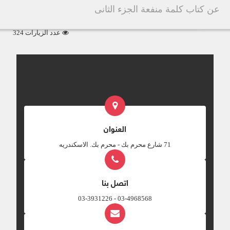
عن كتاب كلمة منفعة الجزء الثانى
عدد الزيارات 324
العنوان
‎71 شارع محرم بك - محرم بك. الاسكندريه
اتصل بنا
03-4968568 - 03-3931226