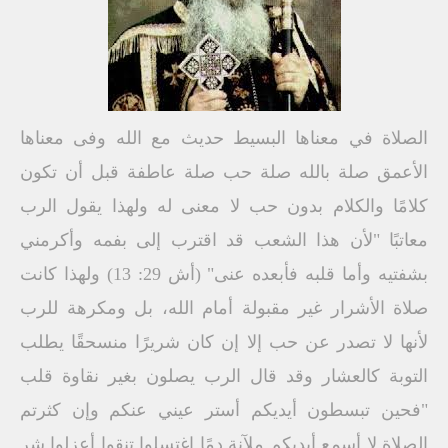
الصلاة في معناها البسيط حديث مع الله وفى معناها
الأعمق صلة بالله صلة حب صلة عاطفة قبل أن تكون
كلامًا والكلام بدون حب لا معنى له ولهذا يقول الرب
معاتبًا "لأن هذا الشعب قد اقترب إلى بفمه وأكرمني
بشفتيه وأما قلبه فأبعده عنى" (أش 29: 13) ولهذا كانت
صلاة الأشرار غير مقبولة أمام الله، بل ومكرهة للرب
لأنها لا تصدر عن حب إلا إن كان شريرًا منسحقًا يطلب
التوبة كالعشار وقد قال الرب يصلون بغير نقاوة قلب
"فحين تبسطون أيديكم أستر عيني عنكم وإن كثرتم
الصلاة لا أسمع أيديكم ملآنة دمًا اغتسلوا تنقوا أعزلوا شر