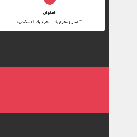
العنوان
‎71 شارع محرم بك - محرم بك. الاسكندريه