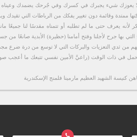
 لا يعوزك شيء يجبرك في كسرك وفي جُرحك يضمدك وعيناه ع
لكنها ممتدة وقائمة دون تغيير يفكك من الرباطات التي تقيدك و
 لأنه يعرف حتى ما لم تطلبه أو تتمناه مقدسًا لنا جميعًا مانح
التي بها جرح لأجلنا وفتح أمامنا (حظيرة) الأبدية صانعًا من ج
م من ثدﻱ التعزيات والبركات التي لا توسع من درة ضرع مجده 
الحمل في ذات الوقت (راعيَّ الأمين نفسي تتبعك ما أعجب صوتك
 كنيسة الشهيد العظيم مارمينا فلمنج الإسكندرية