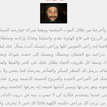
 وأخرجنا من ظلال الموت المعتمة ووهبنا شركة خوارسه السمائية 
زوح في قاع الهاوية تقدم وانتشلنا وفدانا بإرادته وسلطانه
لاصنا إنه راعي النفوس كلها وراعي (نفسك أنت) يسأل عنك ليف
بذراعيه مع الحملان ويحملك ويضمك إلى حضنه يقودك ويع
ينساك وسط كل ظروف الحياة يظلل عليك في الحر والقيظ ول
فاف يرسل لك المطر المبكر والمتأخر يحرسك فما ينعس ولا ي
ربضك في المراعي الجيدة والمروج الحسنة الدسمة وينزع عنك
وته وهو يخرجها ويسير أمامها فتتبعه إنه يعرفها كخاصته ويضع
ى عندما يستخدم عكازه كي لا تتسرب منه في دروب الذئاب
من يرتب لك مراعي حكمته الإلهية قائدًا لك حتى لا تنحرف 