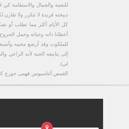
للنعمة والجمال والاستقامة كي
ذبيحته فريدة لا تتكرر ولا تقارن 
كل الأيام أكثر مما تطلب أو تفتكر
أعطانا ذاته وحياته وحمل الجروح 
للملكوت وقد أرضع محبيه وأشبعه
إلى ينابيعه الحية لأنه الراعي و
لي).
القمص أثناسيوس فهمى جورج كاهن