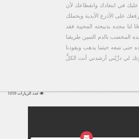
ليك في ابتعادك وانقطاعك لأن
يرفعك على الأذرع الأبدية ويحملك
ًا لنا مجده بذبيحته المحيية فقد
سده المخضب بالدم الثمين طريقنا
حتى نتبعه حيثما يذهب ويقودنا
 لي درِّبْني أرشدني أنت الكلُّ
عدد الزيارات 1059