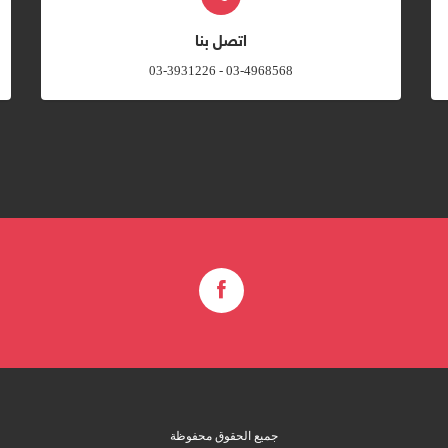
اتصل بنا
03-4968568 - 03-3931226
جميع الحقوق محفوظة