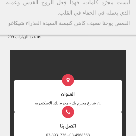
ليست مجرّد كلمات، فهذا فِعل الروح القدس وعمله
الذي يعمله في الخفاء في القلب.
القمص يوحنا نصيف كاهن كنيسة السيدة العذراء شيكاغو
عدد الزيارات 299
العنوان
‎71 شارع محرم بك - محرم بك. الاسكندريه
اتصل بنا
03-4968568 - 03-3931226