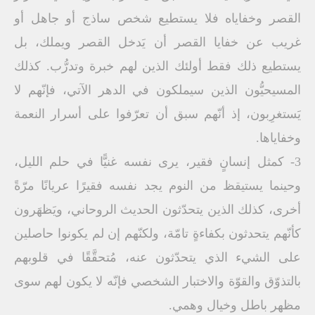
القصر وخفاياه فلا يستطيع شخص ساذج أو جاهل أو
غريب عن خفايا القصر أن يَدخل القصر ويملك، بل
يستطيع ذلك فقط أولئك الذين لهم خبرة وتدرُّب. كذلك
المسيحيُّون الذين سيملكون في الدهر الآتي، فإنّهم لا
يَستغرِبون، إذ أنّهم سبق أن تعرّفوا على أسرار النعمة
وخفاياها.
3- كمثل إنسانٍ فقير، يرى نفسه غنيًّا في حلم الليل،
وحينما يستيقظ من النوم يجد نفسه فقيرًا عريانًا مرّةً
أخرى، كذلك الذين يتحدّثون الحديث الروحاني، ويَظهَرون
كأنّهم يتحدثون بكفاءةٍ تامّة، ولكنّهم إن لم يكونوا حاصلين
على الشيء الذي يتحدّثون عنه، مُتحقَّقًا في قلوبهم
بالتذوّق والقوّة والاختبار الشخصي فإنّه لا يكون لهم سوى
مظهر باطل وخيال وهمي.