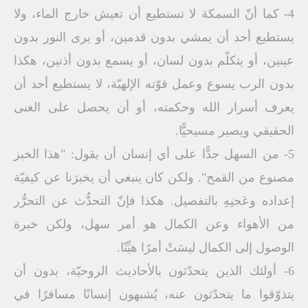
4- كما أنّ السمكة لا تستطيع أن تعيش خارج الماء، ولا
يستطيع أحد أن يمشي بدون قدمين، أو يرى النور بدون
عينين، أو يتكلّم بدون لسان، أو يسمع بدون أذنين، هكذا
بدون الرب يسوع وعمل قوّته الإلهيّة، لا يستطيع أحد أن
يعرف أسرار الله وحكمته، أو أن يحصل على الغنى
الحقيقي ويصير مسيحيًّا.
5- من السهل جدًّا على أي إنسان أن يقول: "هذا الخبز
مصنوع من القمح". ولكن كان ينبغي أن يخبرَنا عن كيفيّة
إعداده وعَجنِهِ بالتفصيل. هكذا فإنّ التحدُّث عن التحرُّر
من الأهواء وعن الكمال هو أمر سهل، ولكن خبرة
الوصول إلى الكمال ليسَتْ أمرًا هيِّنًا.
6- أولئك الذين يتحدّثون بالأحاديث الروحيّة، بدون أن
يتذوّقوا ما يتحدّثون عنه، يُشبهون إنسانًا مسافرًا في