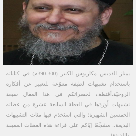
يمتاز القديس مكاريوس الكبير (300-390م) في كتاباته
باستخدام تشبيهات لطيفة متنوّعة للتعبير عن أفكاره
الروحيّة.أقتطف لحضراتكم في هذا المقال سبعة
تشبيهات أَورَدَها في العظة السابعة عشرة من عظاته
الخمسين الشهيرة؛ والتي استَخدَم فيها مئات التشبيهات
البديعة.. مشجِّعًا إيّاكم على قراءة هذه العظات العميقة
واللذيذة1