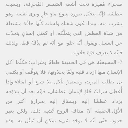
صحراء مُقفِرة تحت أشعة الشمس المُحرِقة، وبسبب
عطشه فإنّه يتخيّل صورة ينبوع ماءٍ جارٍ ويرى نفسه وهو
يشرب منه، بينما تكون شفتاه ولسانه كلّها جافّة مشتعلة
من شدّة العطش الذي يتملّكه. أو كمثل إنسانٍ يتحدّث
عن العسل ويقول أنّه حلو، مع أنّه لم يذُقْهُ قط، ولذلك
فإنّه لا يعرف قوّة حلاوته.
7- المسيحيّة هي في الحقيقة طعامٌ وشراب؛ فكلّما أكل
الإنسان منها ازداد قلبه ولَعًا بحلاوتها، فلا يتوقَّف أو يكتفي
بل يطلب المزيد، ويستمرّ يأكل بلا شبع أو امتلاء.وإذا
أُعطِيَ شرابٌ حُلوٌ لإنسان عطشان، فإنّه بعد أن يتذوّقه
يزداد عطشًا إليه ويشتاق إليه بحرارةٍ أكثر من
الأوّل.الحقيقة أنّ مذاقة الروح تُشبِه ذلك، ولكن بغير
حدود، حتّى أنّه لا يوجَد شيء يمكن أن يُمثَّل به. هذه