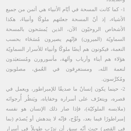
1- كما كانت المسحة في أيّام الأنبياء هي أثمن من جميع
الأشياء، إذ أنّ المسحة جعلتهم ملوكًا وأنبياءَ، هكذا
الأشخاص الروحيّون الآن، الذين يُمسَحون بالمسحة
السماويّة (الميرون) فإنّهم يصيرون مُسَحَاء بحسب
النعمة، فيكونون هم أيضًا ملوكًا وأنبياء للأسرار السماويّة
هؤلاء هم أبناء وأرباب وآلهة، مأسورورن ومُستعبَدون
لنعمة الله، ومستغرِقون في العُمق، مصلوبون
ومُكرَّسون.
2- حينما يكون إنسانٌ ما صديقًا للإمبراطور، ويعمل في
قصره، ويتعرّف على أسراره وخفاياه، ويَنظُر أُرجوانَه
(ملابسه الملوكيّة)، فإذا صار ذلك الإنسان هو نفسه
إمبراطورًا فيما بعد، وتُوِّج، فإنّه لا يندهش أو يُصدَم (بما
في القصر) حيث أنّه سبق أن تدرّب طويلاً في أسرار