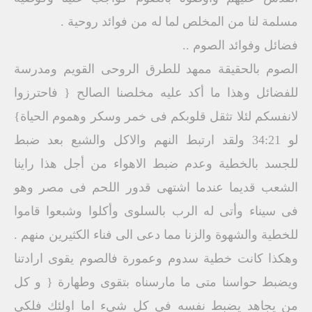
مسلمة لنا من المخلص لما له من فوائد روحية .
فضائل وفوائد الصوم ..
الصوم بالحقيقة ممهد للطرق الروحى القويم ومدرسة
للفضائل وهذا ما أكد عليه مخلصنا الصالح { فاحترزوا
لانفسكم لئلا تثقل قلوبكم فى خمر وسكر وهموم الحياة}
لو 34:21 ولقد ارتبط النهم والاكل والشبع بعد ضبط
للجسد بالخطية وعدم ضبط الاهواء من أجل هذا راينا
الشعب قديما عندما اشتهى قدور اللحم فى مصر وهو
فى سيناء وأتى له الرب بالسلوى وأكلوا وشبعوا قاموا
للخطية والشهوة والزنا مما دعى الى فناء الكثيرين منهم .
وهكذا كانت خطية سدوم وعمورة فالصوم يقوى ارادتنا
ويضبط حواسنا متى ما مارسناه بتقوى وطهارة { و كل
من يجاهد يضبط نفسه في كل شيء اما اولئك فلكي