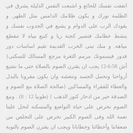
انفقت نفسك للجائع و اشبعت النفس الذليلة يشرق في
الظلمة نورك و يكون ظلامك الدامس مثل الظهر. و
يقودك الرب على الدوام و يشبع في الجدوب نفسك و
ينشط عظامك فتصير كجنة ريا و كنبع مياه لا تنقطع
مياهه. و منك تبنى الخرب القديمة تقيم اساسات دور
فدور فيسمونك مرمم الثغرة مرجع المسالك للسكنى}
أش 6:58-12 يجب ان يقترن الصوم بالصلاة حتى ما نشبع
أرواحنا وتحمل الجسد وتنعشه وان يكون مقرونا بالبذل
والعطاء للفقراء والمساكين {صالحة الصلاة مع الصوم و
الصدقة خير من ادخار كنوز الذهب } (طوبيا 12 : 8) . ومع
الصوم نحرص على حياة التواضع والمسكنه لتحل علينا
نعمة الله وفى الصوم الكبير نحرص على التخلص من
ضعفاتنا وأخطائنا وخطايانا ويجب ان يقترن الصوم بالتوبة