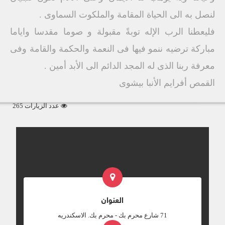
لنصل به الى الحياة المقامة والملكوت السماوى .
فليعطنا الرب الإله توبةً مقبولة و صوما مقدسا واياما
مباركة ترضيه ننمو فيها فى النعمة والحكمة والقامة وفى
معرفة ربنا الذى له المجد الدائم الى الأبد أمين .
القمص أفرايم الأنبا بيشوى
عدد الزيارات 265
العنوان
‎71 شارع محرم بك - محرم بك. الاسكندريه