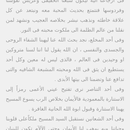
فى ارجاعنا اليه ليكون شبعنا الحقيقى وعريس نفوسنا
وفردوسها فنتمتع بحديث المحبة معه ونبتعد عن كل
علاقة خاطئه ونذهب نبشر بخلاصه العجيب ونشهد لمن
نقلنا من عالم الظلمة الى ملكوت محبته فى النور.
وفى أحد المخلع، نجد بحث الله عنا ليهبنا الشفاء الروحى
والجسدى والنفسى ، ان الله يقول لنا اننا لسنا متروكين
او وحيدين فى العالم ، فالذى ليس له معين وكل أحد
يستطيع ان يثق فى الله ومحبته المشبعة الشافيه والتى
تدافع عنا وتضمنا الى بيتها الأبدى .
وفى أحد التناصر نرى تفتيح عيني الأعمى رمزاً إلى
الاستنارة بالمعمودية فالأيمان بخلاص الرب يسوع المسيح
يهبنا الاستنارة وقبول ابوة الله الحانية الغافرة .
وفى أحد الشعانين نستقبل السيد المسيح ملكاًعلى قلوبنا
وحياتنا وبه يوهب لنا الأيمان وحتى الآلآم تكون للبنيان