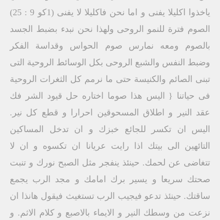
ياخذوا اكليلا يفنى و اما نحن فاكليلا لا يفنى (1كو 9 : 25)
الصوم فترة للنمو الروحى ولهذا نحن نبدء بضبط الجسد
بالصوم ومعه نمارس صوم الحواس وقداسة الفكر
وضبط النفس والشبع الروحى بكل الوسائط الروحية التى
تبنى الصائم والكنيسة حتى ما نرمم كل الثغرات الروحية
فى حياتنا { اليس هذا صوما اختاره حل قيود الشر فك
عقد النير و اطلاق المسحوقين احرارا و قطع كل نير.
اليس ان تكسر للجائع خبزك و ان تدخل المساكين
التائهين الى بيتك اذا رايت عريانا ان تكسوه و ان لا
تتغاضى عن لحمك. حينئذ ينفجر مثل الصبح نورك و تنبت
صحتك سريعا و يسير برك امامك و مجد الرب يجمع
ساقتك. حينئذ تدعو فيجيب الرب تستغيث فيقول هانذا ان
نزعت من وسطك النير و الايماء بالاصبع و كلام الاثم. و