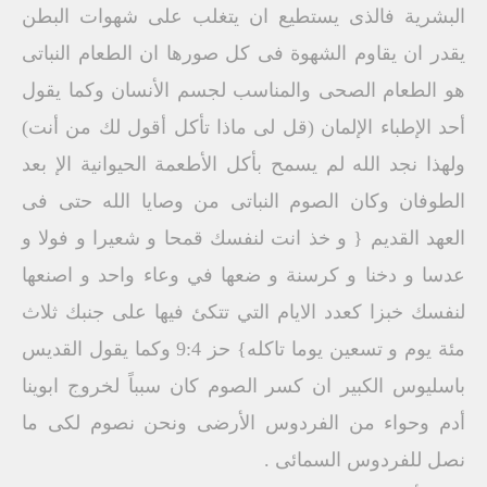
البشرية فالذى يستطيع ان يتغلب على شهوات البطن
يقدر ان يقاوم الشهوة فى كل صورها ان الطعام النباتى
هو الطعام الصحى والمناسب لجسم الأنسان وكما يقول
أحد الإطباء الإلمان (قل لى ماذا تأكل أقول لك من أنت)
ولهذا نجد الله لم يسمح بأكل الأطعمة الحيوانية الإ بعد
الطوفان وكان الصوم النباتى من وصايا الله حتى فى
العهد القديم { و خذ انت لنفسك قمحا و شعيرا و فولا و
عدسا و دخنا و كرسنة و ضعها في وعاء واحد و اصنعها
لنفسك خبزا كعدد الايام التي تتكئ فيها على جنبك ثلاث
مئة يوم و تسعين يوما تاكله} حز 9:4 وكما يقول القديس
باسليوس الكبير ان كسر الصوم كان سبباً لخروج ابوينا
أدم وحواء من الفردوس الأرضى ونحن نصوم لكى ما
نصل للفردوس السمائى .