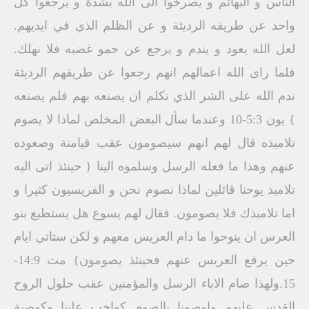
الناس و البهائم و يصرخوا الى الله بشدة و يرجعوا كل
واحد عن طريقه الرديئة و عن الظلم الذي في ايديهم.
لعل الله يعود و يندم و يرجع عن حمو غضبه فلا نهلك.
فلما راى الله اعمالهم انهم رجعوا عن طريقهم الرديئة
ندم الله على الشر الذي تكلم ان يصنعه بهم فلم يصنعه
} يون 5:3-10 وعندما سأل البعض المخلص لماذا لا يصوم
تلاميذه قال لهم انهم سيصومون عقب قيامتة وصعوده
عنهم وهذا ما فعله الرسل وسلموه الينا { حينئذ اتى اليه
تلاميذ يوحنا قائلين لماذا نصوم نحن و الفريسيون كثيرا و
اما تلاميذك فلا يصومون. فقال لهم يسوع هل يستطيع بنو
العرس ان ينوحوا ما دام العريس معهم و لكن ستاتي ايام
حين يرفع العريس عنهم فحينئذ يصومون} مت 14:9-
15.ولهذا صام الاباء الرسل والمؤمنين عقب حلول الروح
القدس عليهم واوصونا بالصوم كواجب علينا وكوصية