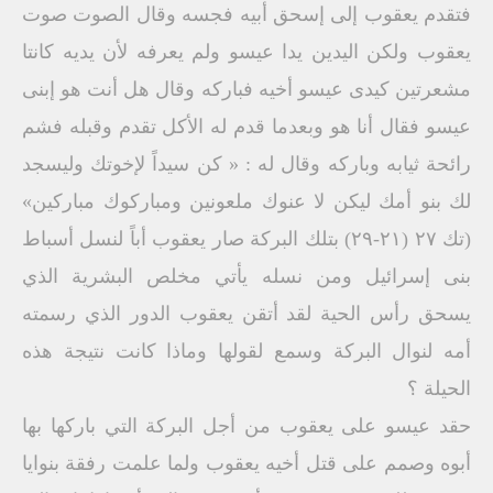
فتقدم يعقوب إلى إسحق أبيه فجسه وقال الصوت صوت
يعقوب ولكن اليدين يدا عيسو ولم يعرفه لأن يديه كانتا
مشعرتين كيدى عيسو أخيه فباركه وقال هل أنت هو إبنى
عيسو فقال أنا هو وبعدما قدم له الأكل تقدم وقبله فشم
رائحة ثيابه وباركه وقال له : « كن سيداً لإخوتك وليسجد
لك بنو أمك ليكن لا عنوك ملعونين ومباركوك مباركين»
(تك ۲۷ (۲۱-۲۹) بتلك البركة صار يعقوب أباً لنسل أسباط
بنى إسرائيل ومن نسله يأتي مخلص البشرية الذي
يسحق رأس الحية لقد أتقن يعقوب الدور الذي رسمته
أمه لنوال البركة وسمع لقولها وماذا كانت نتيجة هذه
الحيلة ؟
حقد عيسو على يعقوب من أجل البركة التي باركها بها
أبوه وصمم على قتل أخيه يعقوب ولما علمت رفقة بنوايا