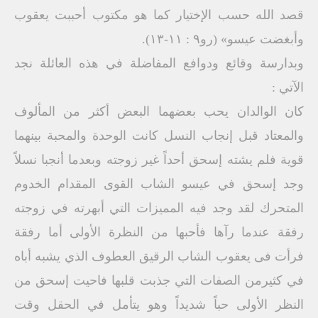
قصد الله حسب الإختيار كما هو مكتوب أحببت يعقوب
وأبغضت عيسو» (رو۹ : ۱۱-۱۳).
وبدارسة وقائع ودوافع المفاضلة في هذه العائلة نجد
الآتي :
كان الوالدان يحب بعضهما البعض أكثر من المألوف
والمعتاد قبل إنجاب النسل كانت الوحدة والمحبة بينهما
قوية فلم يشته إسحق أحداً غير زوجته وبعدما أنجبا نسلاً
وجد إسحق في عيسو الشاب القوى المقدام الخدوم
المتحرك لقد وجد فيه المميزات التي أبهرته في زوجته
رفقة عندما رآها فأحبها من النظرة الأولى أما رفقة
فرأت فى يعقوب الشاب الرقيق العطوف الذي يشبه أباه
في كثيرمن الصفات التي جذبت قلبها فاحيت إسحق من
النظر الأولى حباً شديداً وهو يتأمل في الحقل وقت