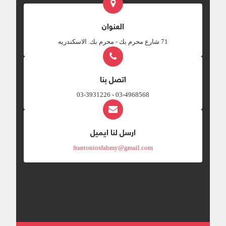
العنوان
‎71 شارع محرم بك - محرم بك. الاسكندريه
اتصل بنا
03-4968568 - 03-3931226
ارسل لنا ايميل
frantoniosfahmy@gmail.com