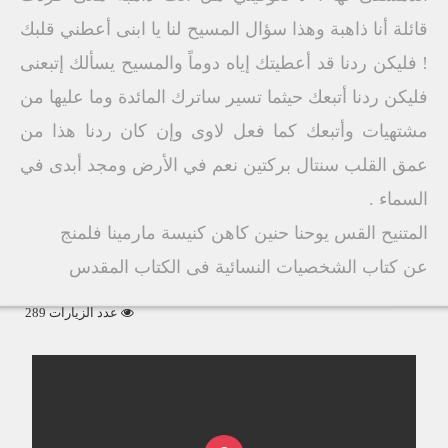
قائلة أنا ذاهبة وهذا سؤال المسيح لنا يا ابنى أعطني قلبك
! فليكن ردنا قد أعطيتك إياه دوماً والمسيح يسألك إتبعنى
فليكن ردنا أتبعك حيثما تسير ساترك المائدة وما عليها من
مشتهيات وأتبعك كما فعل لاوى وإن كان ردنا هذا من
عمق القلب سنتال بركتين نعم في الأرض ومجد أبدى في
السماء .
المتنيح القس يوحنا حنين كاهن كنيسة مارمينا فلمنج
عن كتاب الشخصيات النسائية فى الكتاب المقدس
عدد الزيارات 289