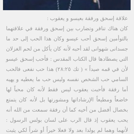
علاقة إسحق ورفقة بعيسو و يعقوب :
كان هناك تنافر وتضارب بين إسحق ورفقة في علاقتهما
بالتوأمين إسحق أحب عيسو وكان هذا الحب إلى حد ما
جسدانی شهوانی لقد أحبه لأنه كان يأكل من لحم الغزلان
التي يصطادها قال الكتاب المقدس : فأحب إسحق عيسو
لأن في قمه صيداً » ( تك ٢٨:٢٥) هذا حب نفعى فالحب
السامي حب الشخص نفسه وليس حب ما يعطيه و يهيه
أما رفقة فأحبت يعقوب ليس فقط لأنه كان محباً لها
خاضعاً ومطيعاً الإرشاداتها ومشورتها بل لأنه كان يتمتع
بخصال أفضل من أخيه كما أن رفقة سمعت من الله أنه
يحب يعقوب إذ قال الرب على لسان بولس الرسول :
لأنهما وهما لم يولدا بعد ولا فعلا خيراً أو شراً لكي يثبت