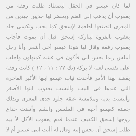
لما كان عيسو في الحقل ليصطاد طلبت رفقة من
يعقوب أن يذهب إلى الغنم ويحضر لها جديين جيدين من
المعزى لتصنعها أطعمة لإسحق كما يحب وتكسى جلد
يعقوب بالفروة ليباركه إسحق قبل أن يموت فأجاب
يعقوب رفقة وقال لها هوذا عيسو أخي أشعر وأنا رجل
أملس ربما يحس أبي فأكون في عينيه كمتهاون وأجلب
على نفسى لعنة لا بركة (تك ۲۷ : ۱۱ ، ۱۲ ) كانت رفقة
يقظة لهذا الأمر فأخذت ثياب عيسو ابنها الأكبر الفاخرة
التي عندها في البيت وألبست يعقوب ابنها الأصغر
وأليست يديه وملامسة عنقه جلود جدى المعزى وبذلك
جعلته كعيسو أخيه في الملمس والشم وأتقنت خداع
زوجها إسحق الكفيف عندما قدم يعقوب الأكل لأ بيه
طلب إسحق أن يحس إبنه وقال له أأنت ابنى عيسو أم لا