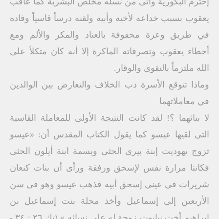
إحترم البكورية وأتى من نسله مخلص البشرية كما عاقب
يعقوب بسبب خداعه لأخيه وأبيه ولقنه درساً قاسياً وفاده
في طريق وعرة محفوفة بالعناد والمكر والألم ومع
أخطاء يعقوب وتصرفاته الماكرة إلا أنه كان متكلاً على
الله ملتزماً بالتقوى والوقار.
وماذا تتوقع الأسرة دب الخلاف والتعارض بين الوالدين
في معاملاتهما
لا بنائهما ؟! لقد كانت النتيجة الأولى للمعاملة القاسية
التي لقيها عيسو كما يقول الكتاب المقدس أن: «عيسو
تزوج يهوديت إبنة بيرى الحثى وبسمة ابنة أيلون الحثى
فكانتا مرارة نفس لإسحق ورفقة ورأى أن بنات كنعان
شريرات في عيني إسحق أبيه فذهب عيسو وهو في سن
الأربعين إلى إسماعيل وأخذ محلة بنت إسماعيل بن
إبراهيم أخت نبايوت زوجة له على نسائه » (تك ٢٦ : ٣٤ -