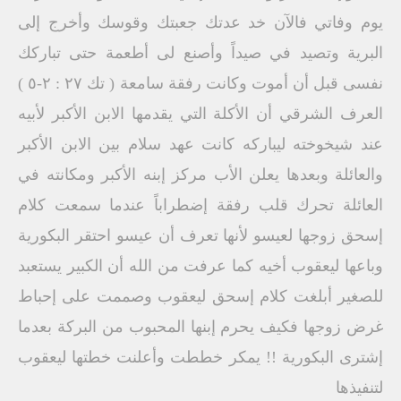
يوم وفاتي فالآن خد عدتك جعبتك وقوسك وأخرج إلى
البرية وتصيد في صيداً وأصنع لى أطعمة حتى تباركك
نفسى قبل أن أموت وكانت رفقة سامعة ( تك ٢٧ : ٢-٥ )
العرف الشرقي أن الأكلة التي يقدمها الابن الأكبر لأبيه
عند شيخوخته ليباركه كانت عهد سلام بين الابن الأكبر
والعائلة وبعدها يعلن الأب مركز إبنه الأكبر ومكانته في
العائلة تحرك قلب رفقة إضطراباً عندما سمعت كلام
إسحق زوجها لعيسو لأنها تعرف أن عيسو احتقر البكورية
وباعها ليعقوب أخيه كما عرفت من الله أن الكبير يستعبد
للصغير أبلغت كلام إسحق ليعقوب وصممت على إحباط
غرض زوجها فكيف يحرم إبنها المحبوب من البركة بعدما
إشترى البكورية !! يمكر خططت وأعلنت خطتها ليعقوب
لتنفيذها