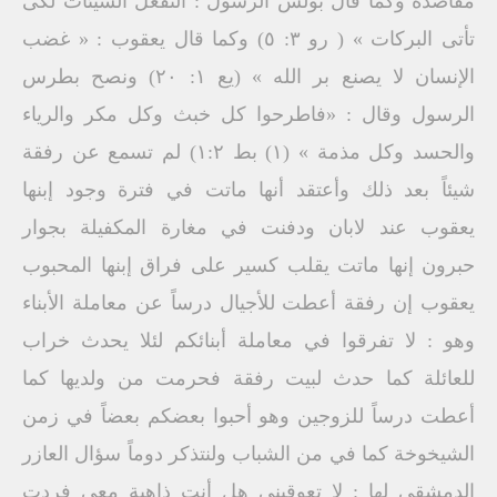
مقاصده وكما قال بولس الرسول : النفعل السيئات لكى
تأتى البركات » ( رو ٣: ٥) وكما قال يعقوب : « غضب
الإنسان لا يصنع بر الله » (يع ۱: ۲۰) ونصح بطرس
الرسول وقال : «فاطرحوا كل خبث وكل مكر والرياء
والحسد وكل مذمة » (۱) بط ١:٢) لم تسمع عن رفقة
شيئاً بعد ذلك وأعتقد أنها ماتت في فترة وجود إبنها
يعقوب عند لابان ودفنت في مغارة المكفيلة بجوار
حبرون إنها ماتت يقلب كسير على فراق إبنها المحبوب
يعقوب إن رفقة أعطت للأجيال درساً عن معاملة الأبناء
وهو : لا تفرقوا في معاملة أبنائكم لئلا يحدث خراب
للعائلة كما حدث لبيت رفقة فحرمت من ولديها كما
أعطت درساً للزوجين وهو أحبوا بعضكم بعضاً في زمن
الشيخوخة كما في من الشباب ولنتذكر دوماً سؤال العازر
الدمشقى لها : لا تعوقيني هل أنت ذاهبة معى فردت