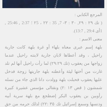
المرجع الكتابي :
( تك ۲۹ : ۲۹, ۳۰ : ۳- 7, 35 : ۲۲ ، ۲5 ؛ 2:37 , 25:46 ,
1أى 29:4 , 13:7).
معنى الاسم :
بلهة إسم عبرى معناه بلهاء أو غرة بلهة كانت جارية
راحيل ، وقد أعطاها لابان جارية لابنته راحيل عندما
زواجها من يعقوب (تك ۲۹:۲۹) لما رأت راحيل أنها لم تلد
غارت من أختها ليئة وأعطته بلهة جاريتها زوجة فدخل
عليها يعقوب فحبلت بلهة وولدت دانا الذي جاء من نسله
شمشون ( قض ۱۳ :۲) ونقتالى مؤسس عشيرة كبيرة
رأوبين بن يعقوب البكر إضطجع مع بلهة سرية أبيه
ودنسها وسمع إسرائيل تك ۳٥ :۲۲) لذلك حرمه من حق