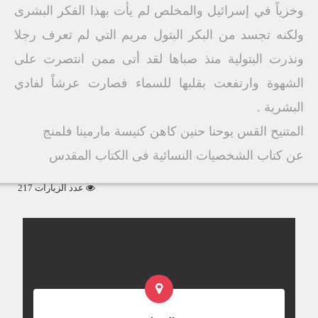
وخزياً في إسرائيل والمخلص لم يأت بهذا الفكر البشرى
ولكنه تجسد من البكر البتول مريم التي لم تعرف رجلا
ونذرت البتولية منذ صباها لقد أتى ممن انتصرت على
الشهوة وارتفعت بقلبها للسماء فصارت عرشاً لفادي
البشرية .
المتنيح القس يوحنا حنين كاهن كنيسة مارمينا فلمنج
عن كتاب الشخصيات النسائية فى الكتاب المقدس
عدد الزيارات 217