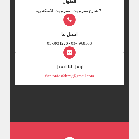
العنوان
‎71 شارع محرم بك - محرم بك. الاسكندريه
اتصل بنا
03-4968568 - 03-3931226
ارسل لنا ايميل
frantoniosfahmy@gmail.com