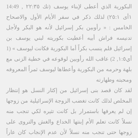
البكورية الذي أعطى لإبناء يوسف (تك ٢٢:٣٥ , 14:49
١أى ٢٥:۱) لذلك ذكر في سفر الأيام الأول والاصحاح
الخامس : « رأوبين بكر إسرائيل لأنه هو البكر ولأجل
تدنيسه فراش أبيه أعطيت بكوريته لبني يوسف بن
إسرائيل فلم ينسب بكراً أما البكورية فكانت ليوسف » (1
أي١:٥, 2) عاقب الله رأوبين لوقوعه في خطية الزنى مع
بلهة وحرمه من البكورية وأعطاها ليوسف ثمراً المعروفه
ومحبته وطهارته
لقد كان قصد بنى إسرائيل من إكثار النسل هو إنتظار
المخلص لذلك كانت تغضب الزوجة الإسرائيلية من زوجها
إن لم يعرفها باستمرار بل كانت تثيره لكي تنجب منه
نسلاً كانت تعلم الأم إبنتها الخداع والغش والتروى على
زوجها حتى تنجب منه نسلاً لأن عدم الإنجاب كان عاراً