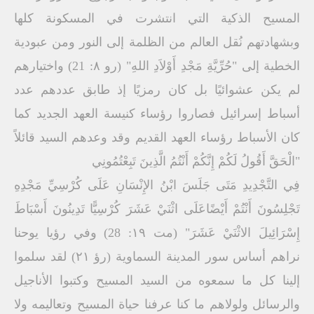
المسیح الذكیة التي انتشرت في المسكونة كلھا
وبشھادتھم نُقل العالم من الظلمة إلى النور ومن عبودیة
الخطیة إلى "حُرِّیَّةِ مَجْدِ أَوْلاَدِ اللهِ" (رو ۸: 21) واختیارھم
لم یكن عشوائیًا بل كان رمزیًا إذ طابق عددھم عدد
أسباط إسرائیل فصاروا رؤساء كنیسة العھد الجدید كما
كان الأسباط رؤساء العھد القدیم وقد وعدھم السید قائلاً
"الْحَقَّ أَقُولُ لَكُمْ إِنَّكُمْ أَنْتُمُ الَّذِینَ تَبِعْتُمُونِي
فِي التَّجْدِیدِ مَتَى جَلَسَ ابْنُ الإِنْسَانِ عَلَى كُرْسِيِّ مَجْدِهِ
تَجْلِسُونَ أَنْتُمْ أَیْضًاعَلَى اثْنَيْ عَشَرَ كُرْسِیًّا تَدِینُونَ أَسْبَاطَ
إِسْرَائِیلَ الاثْنَيْ عَشَرَ" (مت ۱۹: 28) وفي رؤیا یوحنا
نراھم أساس سور المدینة السماویة (رؤ ۲۱) لقد سلموا
إلینا كل ما سمعوه من السید المسیح وكتبوا الأناجیل
والرسائل ولولاھم ما كنا عرفنا حیاة المسیح وتعالیمه ولا