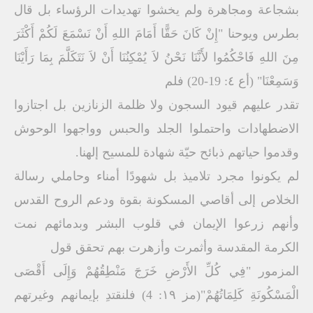
بشجاعة ومجاھرة ولم یخشوا تھدیدات الرؤساء بل قال
بطرس ویوحنا "إِنْ كَانَ حَقًّا أَمَامَ اللهِ أَنْ نَسْمَعَ لَكُمْ أَكْثَرَ
مِنَ اللهِ فَاحْكُمُوا لأَنَّنَا نَحْنُ لاَ یُمْكِنُنَا أَنْ لاَ نَتَكَلَّمَ بِمَا رَأَیْنَا
وَسَمِعْنَا" (أع ٤: 19-20) فلم
تقدر علیھم قیود السجون ولا ظلمة الزنازین بل اجتازوا
الاضطھادات واحتملوا الجلد والحبس وواجھوا الوحوش
وقدموا حیاتھم ذبائح حیّة شھادة للمسیح إلھنا.
لم یكونوا مجرد تلامیذ بل شھودًا أمناء وحاملي رسالة
الخلاص إلى أقاصي المسكونة بقوة ودعم الروح القدس
وأنھم زرعوا الإیمان في قلوب البشر وبدمائھم نمت
الكرمة المقدسة وأثمرت وأزھرت بھم تحقق قول
المزمور "فِي كُلِّ الأَرْضِ خَرَجَ مَنْطِقُھُمْ وَإِلَى أَقْصَى
الْمَسْكُونَةِ كَلِمَاتُھُمْ"(مز ۱۹: 4) فلنقتدِ بإیمانھم وغیرتھم