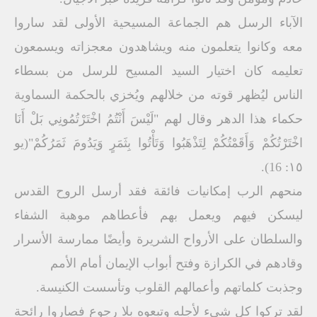
الآباء الرسل ھم الجماعة المسیحیة الأولى لقد ساروا
معه وكانوا یتعلمون منه ویشاھدون معجزاته ویسمعون
تعلیمه كان اختیار السید المسیح للرسل من بسطاء
الناس لیُظھر قوته من خلالھم ویُخزي بالحكمة السماویة
حكماء ھذا الدھر وقال لھم "لَیْسَ أَنْتُمُ اخْتَرْتُمُونِي بَلْ أَنَا
اخْتَرْتُكُمْ وَأَقَمْتُكُمْ لِتَذْھَبُوا وَتَأْتُوا بِثَمَرٍ وَیَدُومَ ثَمَرُكُمْ"(یو
۱٥: 16).
منحھم الرب إمكانیات فائقة فقد أرسل الروح القدس
لیسكن فیھم ویعمل بھم فأعطاھم موھبة الشفاء
والسلطان على الأرواح الشریرة وأیضًا ممارسة الأسرار
وقادھم في الكرازة وفتح أبواب الإیمان أمام الأمم
وجذبت كلماتھم وأعمالھم القلوب وتأسست الكنیسة.
لقد تركوا كل شيء لأجله وتبعوه بلا رجوع فصاروا رائحة