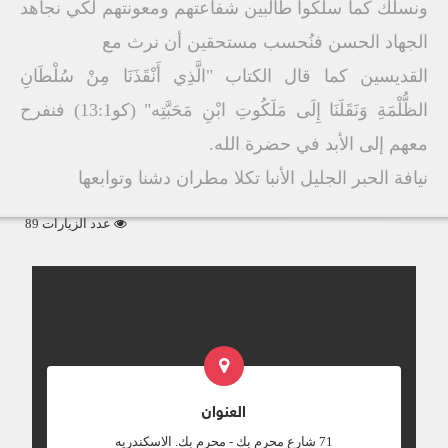
ونسلك كما سلكوا طالبین شفاعتھم ومعونتھم لكي نجاھد
الجھاد الحسن فنُحسب مستحقین أن نرث مع
القدیسین كما قال الكتاب "الَّذِي أَنْقَذَنَا مِنْ سُلْطَانِ
الظُّلْمَةِ وَنَقَلَنَا إِلَى مَلَكُوتِ ابْنِ مَحَبَّتِه" (كو13:1) فنفرح
معھم إلى الأبد في حضرة الله.
نيافة الحبر الجليل الأنبا تكلا مطران دشنا وتوابعها
عدد الزيارات 89
العنوان
‎71 شارع محرم بك - محرم بك. الاسكندريه