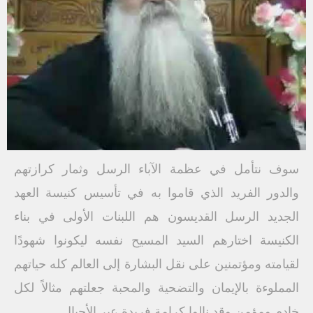
سوف نتأمل في عظمة الآباء الرسل وثمار كرازتھم
والدور الفرید الذي قاموا به في تأسیس كنیسة العھد
الجدید الرسل القدیسون ھم اللبنات الأولى في بناء
الكنیسة اختارھم السید المسیح نفسه لیكونوا شھودًا
لقیامته ومؤتمنین على نقل البشارة إلى العالم كله حیاتھم
المملوءة بالإیمان والتضحیة والمحبة جعلتھم مثالاً لكل
خادم ومؤمن وقد نالوا كرامة فریدة عبر الأجیال.