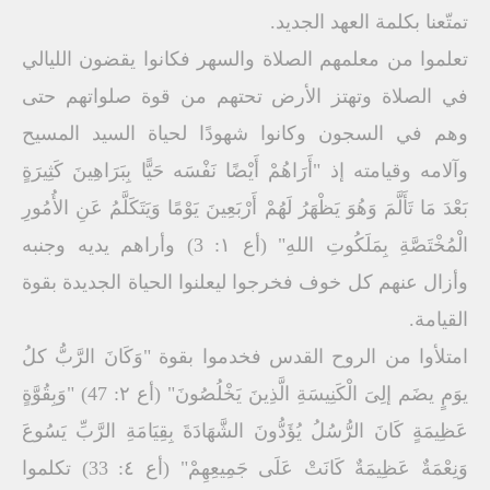
تمتّعنا بكلمة العھد الجدید.
تعلموا من معلمھم الصلاة والسھر فكانوا یقضون اللیالي
في الصلاة وتھتز الأرض تحتھم من قوة صلواتھم حتى
وھم في السجون وكانوا شھودًا لحیاة السید المسیح
وآلامه وقیامته إذ "أَرَاھُمْ أَیْضًا نَفْسَه حَیًّا بِبَرَاھِینَ كَثِیرَةٍ
بَعْدَ مَا تَأَلَّمَ وَھُوَ یَظْھَرُ لَھُمْ أَرْبَعِینَ یَوْمًا وَیَتَكَلَّمُ عَنِ الأُمُورِ
الْمُخْتَصَّةِ بِمَلَكُوتِ اللهِ" (أع ۱: 3) وأراھم یدیه وجنبه
وأزال عنھم كل خوف فخرجوا لیعلنوا الحیاة الجدیدة بقوة
القیامة.
امتلأوا من الروح القدس فخدموا بقوة "وَكَانَ الرَّبُّ كلُ
یوَمٍ یضَم إلِىَ الْكَنِیسَةِ الَّذِینَ یَخْلُصُونَ" (أع ۲: 47) "وَبِقُوَّةٍ
عَظِیمَةٍ كَانَ الرُّسُلُ یُؤَدُّونَ الشَّھَادَةَ بِقِیَامَةِ الرَّبِّ یَسُوعَ
وَنِعْمَةٌ عَظِیمَةٌ كَانَتْ عَلَى جَمِیعِھِمْ" (أع ٤: 33) تكلموا