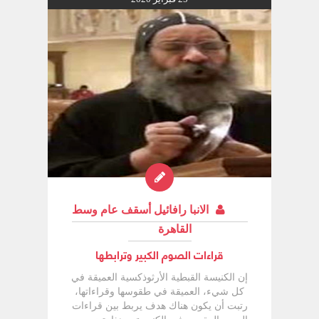
الانبا رافائيل أسقف عام وسط
القاهرة
قراءات الصوم الكبير وترابطها
إن الكنيسة القبطية الأرثوذكسية العميقة في
كل شيء، العميقة في طقوسها وقراءاتها،
رتبت أن يكون هناك هدف يربط بين قراءات