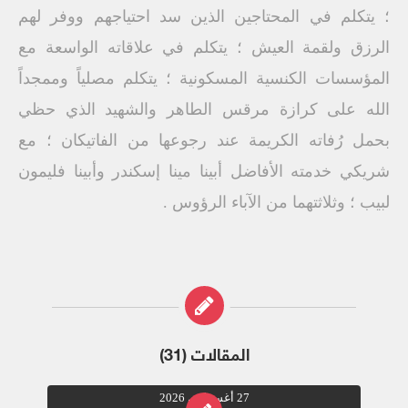
؛ يتكلم في المحتاجين الذين سد احتياجهم ووفر لهم
الرزق ولقمة العيش ؛ يتكلم في علاقاته الواسعة مع
المؤسسات الكنسية المسكونية ؛ يتكلم مصلياً وممجداً
الله على كرازة مرقس الطاهر والشهيد الذي حظي
بحمل رُفاته الكريمة عند رجوعها من الفاتيكان ؛ مع
شريكي خدمته الأفاضل أبينا مينا إسكندر وأبينا فليمون
لبيب ؛ وثلاثتهما من الآباء الرؤوس .
المقالات (31)
27 أغسطس 2026