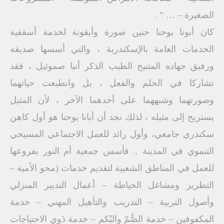
الصغيرة – … ” .
كان أبونا يوحنا حنين صورة وأيقونة لخدمة أسقفية
الخدمات العامة بالإسكندرية ، والتي أسسها صديقه
ورفيق جهاده المتنيح الطيب الذكر أنبا صموئيل ، فقد
تشاركا في الحلم والفعل ، بل وانطبعت حياتهما
وصورتهما وشبههما على أحدهما الآخر ، لأن المثيل
يستريح إلى مثيله ، لذلك نجد أن أبانا يوحنا هو أول كاهن
سكندري جامعي، وأول رائد للعمل الاجتماعي المسيحي
التنموي في المدينة .. فأسس جمعية أم النور بفروعها
للعمل في المناطق الشعبية لتقديم خدمات (محو الأمية –
التطريز ومشاغل الخياطة – أعمال التدبير المنزلي
وأصول التربية – التدريب والتأهيل المهني – خدمة
المكفوفين – خدمة الصُّمّ والبُكم – خدمة ذَوِي الاحتياجات