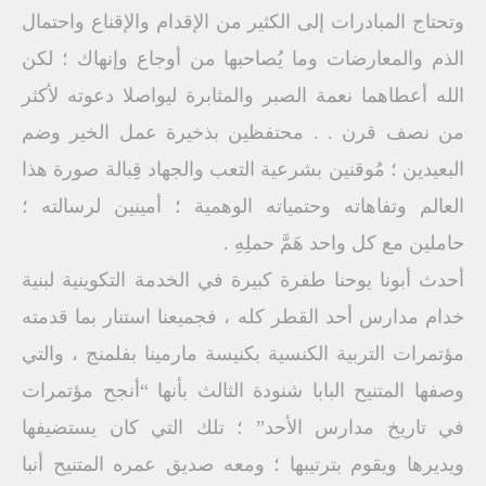
وتحتاج المبادرات إلى الكثير من الإقدام والإقناع واحتمال
الذم والمعارضات وما يُصاحبها من أوجاع وإنهاك ؛ لكن
الله أعطاهما نعمة الصبر والمثابرة ليواصلا دعوته لأكثر
من نصف قرن . . محتفظين بذخيرة عمل الخير وضم
البعيدين ؛ مُوقنين بشرعية التعب والجهاد قِبالة صورة هذا
العالم وتفاهاته وحتمياته الوهمية ؛ أمينين لرسالته ؛
حاملين مع كل واحد هَمَّ حملِهِ .
أحدث أبونا يوحنا طفرة كبيرة في الخدمة التكوينية لبنية
خدام مدارس أحد القطر كله ، فجميعنا استنار بما قدمته
مؤتمرات التربية الكنسية بكنيسة مارمينا بفلمنج ، والتي
وصفها المتنيح البابا شنودة الثالث بأنها “أنجح مؤتمرات
في تاريخ مدارس الأحد” ؛ تلك التي كان يستضيفها
ويديرها ويقوم بترتيبها ؛ ومعه صديق عمره المتنيح أنبا