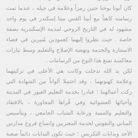
كان أبونا يوحنا حنين رمزاً وعلامة في جيله ، عندما تمت
رسامته كاهناً مع أبينا القس مينا إسكندر في يوم واحد
مشهود له في التاريخ الروحي لمدينة الإسكندرية بصفة
خاصة . حيث نظروا إليهما كعمودين مُنيرين في فضاء
الاستنارة والخدمة ونهضة الإصلاح والتعليم وسط تيارات
معاكسة تمنع هذا النوع من الرسامات .
لكن يد الله تدخلت وكانت هي الأعلى في تزكيتهما
وعلامة كهنوتهما ، وقد احتملا ألواناً من الشهادة التي
زكت أعمالهما ؛ فبادرا بخدمة التعليم الغيور في المدينة
وأحيائها العشوائية وفي قُراها المجاورة ، بالافتقاد
والتعليم والتنمية ورعاية الشباب الجامعي ، وبتأسيس
المباني والنفوس لخدمة المغتربين واتساع فروع مدارس
الأحد وبدايات التكريس ؛ حيث تكون البدايات دائماً صعبة