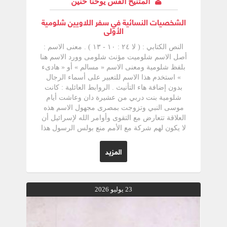
المتنيح القس يوحنا حنين
الشخصيات النسائية فى الكتاب المقدس
الشخصيات النسائية في سفر اللاويين شلومية
الأولى
النص الكتابي : ( لا ٢٤ : ١٠ - ١٣ ) . معنى الاسم :
أصل الاسم شلوميت مؤنث شلومى وورد الاسم هنا
بلفظ شلومية ومعنى الاسم « مسالم » أو « هادىء
» استخدم هذا الاسم للتعبير على أسماء الرجال
بدون إضافة هاء التأنيث . الروابط العائلية : كانت
شلومية بنت دربي من عشيرة دان وعاشت أيام
موسى النبي وتزوجت بمصرى مجهول الاسم هذه
العلاقة تتعارض مع التقوى وأوامر الله لإسرائيل أن
لا يكون لهم شركة مع الأمم منع بولس الرسول هذا
التصرف وحرمه بقوله «لا تكونوا تحت نير مع غير
المؤمنين لأنه أية خلطة للبر والإثم وأية شركة للنور
المزيد
مع الظلمة وأي إتفاق للمسيح مع بليعال وأى نصيب
للمؤمن مع غير المؤمن » ( ٢ كو ٦ : ١٤، ١٥ ) .
سيرتها : أنجبت شلومية لزوجها المصرى إبنا هجيناً
نصفه إسرائيلي والنصف الآخر أممى لذلك لم
23 يوليو 2026
يكترث بما يفعله لما كبر هذا الإبن وتخاصم مع رجل
إسرائيلي جدف على اسم الله وسب فأخرجوه
خارج المحلة ورجموه بالحجارة أنه سبب الله لأنه لم