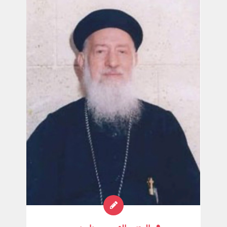
إسرائيل فقال موسى القضاة إسرائيل « إقتلوا كل
واحد قومه المتعلقين ببعل فغور وإذا برجل من بني
إسرائيل اسمه زمرىی بن سالو رئيس بيت آب من
الشمعونيين دخل أمام الجماعة إلى القبة مع زوجته
كزبي فأخذ فينحاس بن العاذار بن هرون رمحاً بيده
وطعن الرجل الإسرائيلي وكزبي في بطنها فرجع
الله عن غضبه على إسرائيل وامتنع الوباء عنهم وكان
الذين ماتوا بالوباء أربعة وعشرين ألفاً إن اليوم الذي
مات فيه هذا العدد الكبير من الشعب كان يوماً حزيناً
والسبب وقوع شباب شعب الله في إغراءات بنات
المديانيين وعبادتهم لبعل فغور لقد قادت كزبي
زمرى بالكذب فضرب بالرمح وضربت هي أيضاً
بالرمح في بطنها لذلك قال داود النبي في ( المزمور
۱۰۹: ۲۸-۳۰) : « وتعلقوا ببعل فغور وأكلوا ذبائح
الموتى وأغاظوه بأعمالهم فاقتحمهم الوباء فوقف
فينحاس ودان فامتنع الوباء فحسب له ذلك برأ إلى
دور فدور إلى الأبد» وقال الكتاب المقدس « احترزوا
من الأنبياء الكذبة الذين يأتونكم بثياب الحملان
ولكنهم من داخل ذئاب خاطفة » (مت : ١٥) وقال
أيضاً «لا يمكن إلا أن تأتى العثرات ولكن ويل للذي
تأتي بواسطته » ( لو ۱:۱۷). المتنيح القس يوحنا
حنين كاهن كنيسة مارمينا فلمنج عن كتاب