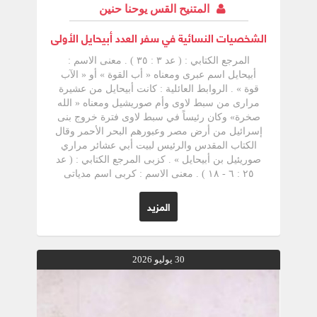
المتنيح القس يوحنا حنين
الشخصيات النسائية في سفر العدد أبيحايل الأولى
المرجع الكتابي : ( عد ٣ : ٣٥ ) . معنى الاسم :
أبيحايل اسم عبرى ومعناه « أب القوة » أو « الآب
قوة » . الروابط العائلية : كانت أبيحايل من عشيرة
مرارى من سبط لاوى وأم صوريشيل ومعناه « الله
صخرة» وكان رئيساً في سبط لاوى فترة خروج بنى
إسرائيل من أرض مصر وعبورهم البحر الأحمر وقال
الكتاب المقدس والرئيس لبيت أبي عشائر مراري
صوريئيل بن أبيحايل » . کزبی المرجع الكتابي : ( عد
٢٥ : ٦ - ١٨ ) . معنى الاسم : کربی اسم مدیاتی
معناه كاذب . كربي إمرأة مديانية بنت صور رئيس
قبائل بيت آب في مديان ومعنى اسمها في الترجمة
المزيد
العبرية التي تسمت به هو الكذب. ويتطابق اسمها مع
أخلاقها وطباعها فهي اسم على مسمى إنه مشتق
من فعل cazab أي الغش أو الخداع سماها أبواها بهذا
الاسم تعبيراً عن خداع الله لهما بإنجاب البنت بدل
30 يوليو 2026
الولد . سيرتها : كانت كربي من أميرات المديانيين
الذين أوقعوا الشباب الإسرائيلي في حبالهن فزنوا
معهن وتعلموا منهن عبادة إله الوثنيين وتعلق الشعب
الإسرائيلي يبعل فغور حمى غضب الله على