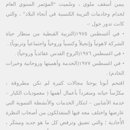
بيمن أسقف ملوي ، وسُميت “المؤتمر السنوي العام
لخدام وخادمات التربية الكنسية في أنحاء البلاد” ، والتي
كانت تدور حول :-
• في أغسطس ١٩٧٥(التربية القبطية من منظار حياة
الشركة لاهوتياً وإنجيلاً وكنسياً وروحياً واجتماعياً وتربوياً) .
• في اغسطس ١٩٧٦(الروح القدس عقائدياً وروحياً) .
• في اغسطس ١٩٧٧(الخدمة وأهميتها وروحانية وخبرات
الخادم) .
اقتحم أبونا يوحنا مجالات كثيرة لم تكن مطروقة ،
مكرِّساً حياته ومتفرداً بأعمال أهمها ( معموديات الكبار –
خدمة الأشابين – ابتكار الخدمات والأنشطة التنموية التي
عارضها واختلف معه فيها المتفذلكون من أصحاب النظرة
الأُحادية ؛ والتي تضيق وترفض كل ما هو جديد ومبتكَر ،