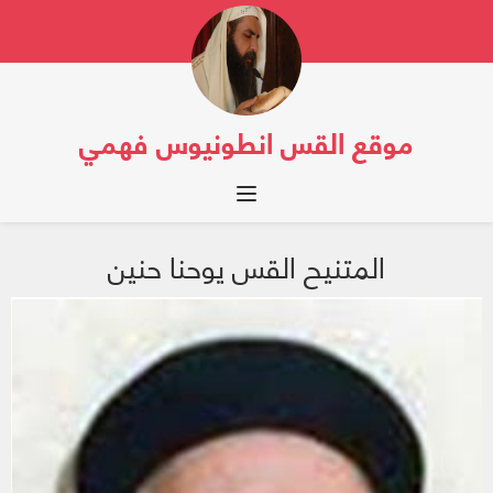
موقع القس انطونيوس فهمي
Toggle navigation
المتنيح القس يوحنا حنين