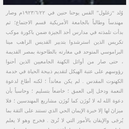
وُلد “زغلول” القس يوحنا حنين في ١٩٢٣/٦/٢٢م وصار
مهندساً وطالباً بالجامعة الأمريكية قسم الاجتماع؛ ثم
بدأت تلمذته في مدارس أحد الجيزة ضمن باكورة موكب
تكريس الذين استرشدوا بتدبير القديس الراهب مينا
البراموسي المتوحد في مغارته بالطاحونة بمصر القديمة
، حتى صار من أوائل الكهنة الجامعيين الذين أحنوا
رؤوسهم على عتبة الهيكل لتقديم ذبيحة الحياة في خدمة
الكهنوت المقدس . لم يكن معانداً ؛ لكنه أطاع لدعوة
النعمة ودخل إلى العمق ؛ خاضعاً بتسليم ؛ وحاسباً بأن
دعوة الله له لا تُوزَن كما تُوزَن مشاريع المهندسين ؛ فلا
ميزانَ لها إلا خبرة الإيمان الحي الذي تستند على الثقة بما
يُرجَى والإيقان بالأمور التي لا تُرىَ . فخرج وهو لا يعلم