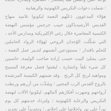
؛ شملت دعوات التكريس الكهنوتية والرهبانية .
هؤلاء المدعوون دَعَتْهم النعمة ليكونوا تلاميذ منهاج
القديس الأرشيدياكون حبيب جرجس مؤسس النهضة
الكنسية المعاصرة خلال رئتي الإكليريكية ومدارس الأحد ،
التي شكَّلت الوُجدان الروحي لهؤلاء الرواد الحاملين
للحلم باقتدار ؛ مستودِعين أنفسهم لتدبير عمل النعمة ،
حتى يمتلئ البيت حسب إرادة صاحب الوليمة، حاسبين
كل شيء تلفاً وخَسَارة ، ليقتنوا فضل معرفة المسيح
ومواهبه لربح كل الربح . وقد ضمتهم الكنيسة المرتشدة
بالروح القدس الرب المحيي ؛ وشَدَّت من أزرهم وربطت
أرواحهم وصهرت أفكارهم آامالهم، ليكونوا الآلات لنهضة
التكريس والرعاية الكهنوتية ؛ ولتزداد خدمتهم كل يوم
نوراً على نور وإخلاصا على إخلاص ؛ وتجديداً على تجديد .