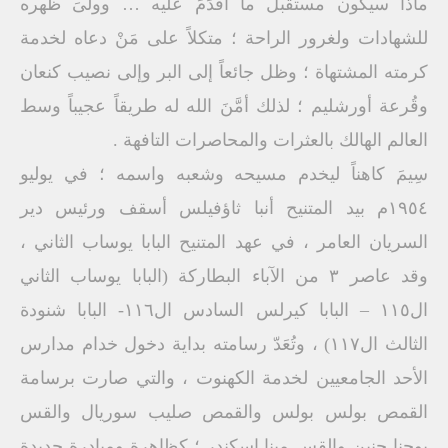
ماذا سيكون مستقبل ما أقدَمَ عليه … وولىَ ظهره
للشهادات ولغرور الراحة ؛ متكلاً على مَنْ دعاه لخدمة
كرمته المشتهاة ؛ وظل جائعاً إلى البر وإلى نصيب كنعان
وقُرعة أورشليم ؛ لذلك أمَّنَ الله له طريقاً عجيباً وسط
العالم الهالك بالعثرات والمحاصرات التافهة .
سِيمَ كاهناً ليخدم مسيحه وشعبه واسمه ؛ في يوليو
١٩٥٤م بيد المتنيح أنبا ثاؤفيلس أسقف ورئيس دير
السريان العامر ، في عهد المتنيح البابا يوساب الثاني ،
وقد عاصر ٣ من الآباء البطاركة (البابا يوساب الثاني
ال١١٥ – البابا كيرلس السادس ال١١٦- البابا شنودة
الثالث ال١١٧) ، وتُعَدّ رسامته بداية دخول خدام مدارس
الأحد الجامعيين لخدمة الكهنوت ، والتي صارت برسامة
القمص بولس بولس والقمص صليب سوريال والقس
يوحنا حنين والقس مينا إسكندر ؛ كظاهرة ومبادرة جديدة