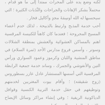
لكنه وضع يده على المحراث ممتداً إلى ما هو قدام ،
محتملاً بشكر الإهانات والجراحات والنَّدَبات الكثيرة ؛ التي
سيحسبها له الله أوسِمَةَ مجدٍ وأكاليل فخار .
أحب خدمة المذبح وارتبط بالذبيحة ، لذلك خدم أعضاء
المسيح المجروحة ؛ فعندما كان كاهناً للكنيسة المرقسية
اهتم بالمساكن العشوائية والعشش بمنطقة الشلالات
وسوتر ، وأسس فروع مدارس الأحد (ثمرة السلام) في
مناطق المنشية واللبان وكرموز وعمود السواري ورأس
التين والأنفوشي والجمرك ، وساند خدمة جمعية الرابطة
المرقسية التي أسسها المستشار عادل عازر بسطوروس
(زوج شقيقته) ؛ وأقام بيوت المغتربين لخدمتهم
وتوظيفهم في حقل خدمة التربية الكنسية وقوافل
الدياكونية الريفية ؛ وفي إنشاء مراكز وسائل الإيضاح