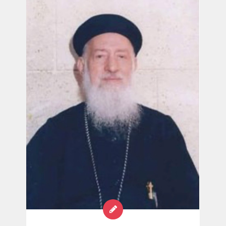
البنات الخمس أبناء أعمامهن وصرن نساء من
عشائر بني منسى وحافظن على نصيبهن في سبط
عشيرة أبيهم و بعد زمان طويل بني عمري السامرة
على نصيبهن (۱مل ١٦ : ٢٣، ٢٤ ) . المتنيح القس
يوحنا حنين كاهن كنيسة مارمينا فلمنج عن كتاب
الشخصيات النسائية فى الكتاب المقدس