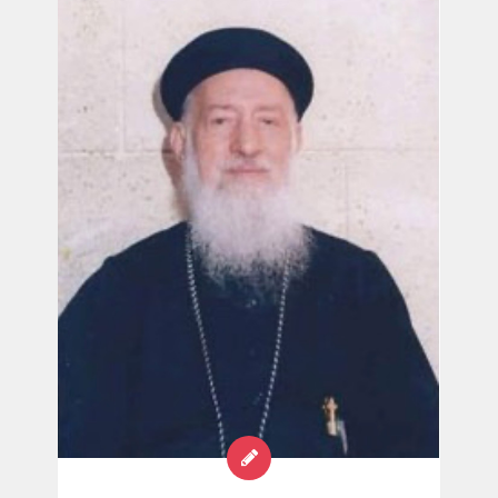
يقتنع بحكم الله على لسان قضاته عندما حكموا
بابعاده سب الله واضع هذه الشريعة ولعن القضاة
الذين حكموا ضده هل يجتنون من الشوك عنباً أو من
الحسك تيناً ( مت ٧ : ١٦ ) هذا الشاب الأحمق الذى
ثار ضد إله السماء أني من مصر وكان ابن المصرى
الذى قتل إسرائيلى فى مصر واغتصب زوجته
فحبلت شلومية وولدت هذا الشاب وعاش بين شعب
الله ولم يستطع أن يحتمل شريعة الله ولا سار في
طريقه . المتنيح القس يوحنا حنين كاهن كنيسة
مارمينا فلمنج عن كتاب الشخصيات النسائية فى
الكتاب المقدس