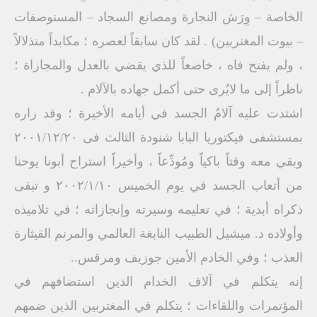
الخاصة – وِرَش النجارة ومصانع السجاد – المستوصفات
– بيوت المغتربين) . لقد كان سابقاً لعصره ؛ مكابداً متذلالاً
، ولم يفتح فاه ، خاضعاً للذي يقضي بالعدل والمجازاة ؛
ناظراً إلى ما لايُرى حتى أكمل جهاده بالآلام .
اشتدت عليه آلامُ الجسد في أيامه الأخيرة ؛ وقد زاره
بمستشفى فيكتوريا البابا شنودة الثالث فى ٢٠٠١/١٢/٢٠
وبقي معه وقتاً باكياً ومُودِّعاً ، وأخيراً استراح أبونا يوحنا
من أتعاب الجسد في يوم الخميس ٢٠٠٢/١/١٠ و تبقى
ذكراه أبدية ؛ في تعليمه وسيرته وإنجازاته ؛ في تلاميذه
وأولاده د. ميشيل الطبيب النابغة العالمي والمرنم القيثارة
العذب ؛ وفي الخادم الأمين جوزيف ومرقس..
إنه يتكلم في آلاف الخدام الذين استضافهم في
المؤتمرات واللقاءات ؛ يتكلم في المغتربين الذين ضمهم