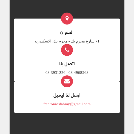
العنوان
‎71 شارع محرم بك - محرم بك. الاسكندريه
اتصل بنا
03-4968568 - 03-3931226
ارسل لنا ايميل
frantoniosfahmy@gmail.com