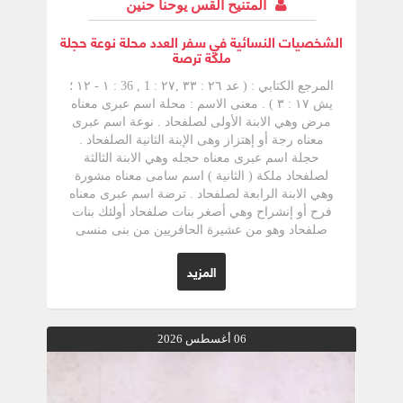
المتنيح القس يوحنا حنين
الشخصيات النسائية في سفر العدد محلة نوعة حجلة
ملكة ترصة
المرجع الكتابي : ( عد ٢٦ : ٣٣ ,٢٧ : 1 , 36 : ۱ - ۱۲ ؛
یش ۱۷ : ۳ ) . معنى الاسم : محلة اسم عبرى معناه
مرض وهي الابنة الأولى لصلفحاد . نوعة اسم عبرى
معناه رجة أو إهتزاز وهى الإبنة الثانية الصلفحاد .
حجلة اسم عبرى معناه حجله وهي الابنة الثالثة
لصلفحاد ملكة ( الثانية ) اسم سامى معناه مشورة
وهي الابنة الرابعة لصلفحاد . ترضة اسم عبرى معناه
فرح أو إنشراح وهي أصغر بنات صلفحاد أولئك بنات
صلفحاد وهو من عشيرة الحافريين من بنى منسى
مات أبوهن في سن مبكرة وتقدمن إلى موسى عند
باب خيمة الاجتماع وطالبن بحصتهن من ثروة
المزيد
عائلتهن بعد موت أبوهن ولما رفع موسى القضية
للرب وافق على طلبهن وتأسس من أجلهن شرائع
إرث النساء (عد ۲۷ : 1-11). وقال الرب لموسى : «
بحق تكلمت بنات صلفحاد فتعطيهن ملك نصيب بين
06 أغسطس 2026
إخوة أبيهن وتنقل نصيب أبيهن إليهن ثم قال أيما
رجل مات وليس له ابن تنقلون ملكه إلى ابنته وإن
لم يكن له إبنة تعطوا ملكه لإخوته و تزوجت تلك