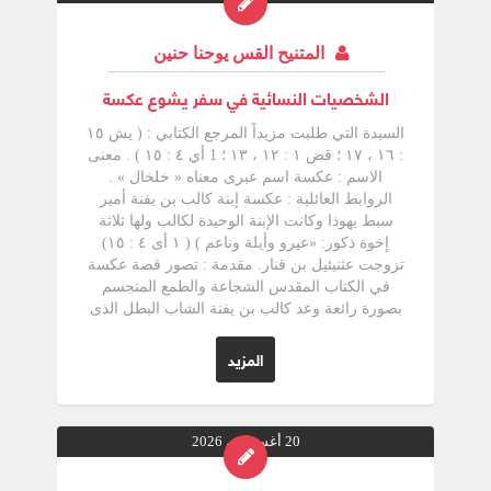
المتنيح القس يوحنا حنين
الشخصيات النسائية في سفر يشوع عكسة
السيدة التي طلبت مزيداً المرجع الكتابي : ( يش ١٥
: ۱٦ ، ۱۷ ؛ قض ۱ : ۱۲ ، ۱۳ ؛ 1 أي ٤ : ١٥ ) . معنى
الاسم : عكسة اسم عبرى معناه « خلخال » .
الروابط العائلية : عكسة إبنة كالب بن يفنة أمير
سبط يهوذا وكانت الإبنة الوحيدة لكالب ولها ثلاثة
إخوة ذكور: «عيرو وأيلة وناعم ) ( ١ أى ٤ : ١٥)
تزوجت عثنيئيل بن قنار. مقدمة : تصور قصة عكسة
في الكتاب المقدس الشجاعة والطمع المتجسم
بصورة رائعة وعد كالب بن يفنة الشاب البطل الذى
يضرب قرية سفر - ومعناها مدينة الكتاب دمير الآن)
- ويأخذها أن يعطيه عكسة إبنته إمرأة له تقدم
المزيد
مثنيئيل بن قناز أخو كالب وحارب البلدة واستولى
عليها تزوج عكسة وأعطاه أبوها أرض الجنوب ولكن
عكسة لم تقنع بذلك بل طلبت ينابيع ماء لرى الأرض
فأعطاها الينابيع العليا والينابيع السفلى . سيرتها : لما
20 أغسطس 2026
كانت عكسة تؤمن بوعد الله ببقاء إسرائيل إلى الأبد
في أرض الموعد، لذلك طلبت أزيد من نصيبها ومما