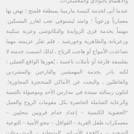
والاهتمام بالنوادي والمعسكرات .
عندما أتى لخدمة كنيسة مارمينا بمنطقة فلمنج ؛ نهض بها
معمارياً ورعوياً ؛ وامتد ليستوفي تعب لعازر المسكين.
مهتماً بخدمة قرى الزوايدة والبكاتوشى وعزبة سكينة
وزعربانة والظاهرية وخورشيد ، فلم تفتُر عزيمته مهما
تصاعدت الأمواج أو هاجت الرياح ، لذلك اتسمت خدمته لا
بفلسفة فارغة أو تأملات ناعسة ، يُعوزها الواقع العملي ؛
لكنه بادر بخدمة المهمشين والنازحين والمشردين
والعاطلين ، والبحث عن الأماكن المتحجرة المجاورة؛.
لتكون رسالته ممتدة في مدارس الأحد وموصولة بالتنمية
والرعاية الشاملة الحاضرة بكل مقومات الروح والعمل
“العضوية الكنسية – إعداد خدام قرويين محليين –
معسكرات طفل القرية – القوافل – محو الأمية – التوعية
الصحية – مكافحة الأمراض المتوطنة – المشروعات