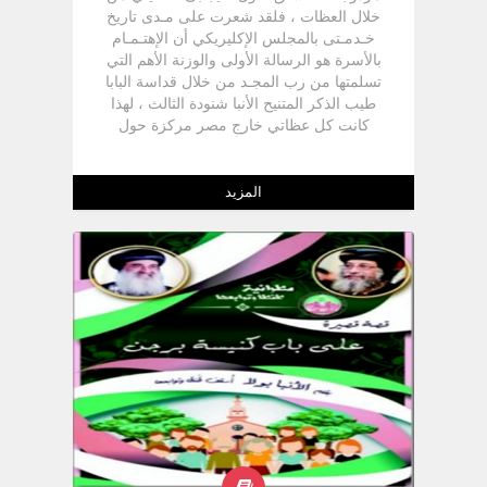
خلال العظات ، فلقد شعرت على مـدى تاريخ
خـدمـتى بالمجلس الإكليريكي أن الإهتـمـام
بالأسرة هو الرسالة الأولى والوزنة الأهم التي
تسلمتها من رب المجـد من خلال قداسة البابا
طيب الذكر المتنيح الأنبا شنودة الثالث ، لهذا
كانت كل عظاتي خارج مصر مركزة حول
الأسرة ، ولذا كان لزاماً على في كل كنيسة
أذهب لحل المشاكل الأسرية بها أن يكون لها
نصيباً قدر الإمكان في عظة حول الأسرة . -
المزيد
الشق الثاني : وهو الجلوس في المكتب لمقابلة
أصحاب المشاكل الأسرية حسب ترتيب
حضورهم .