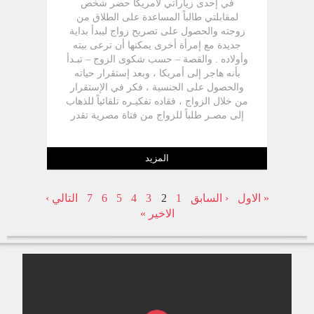
في إحدى زياراتي لأمريكا حضر شخص
لمقابلتي طالباً المساعدة على الطلاق من
زوجته والحصول على تصريح زواج ليبدأ بداية
جديدة مع إمرأة أخرى يمكنها أن ترعى بيته
وأولاده . والقصة – حسب شكوى الزوج – تبـدأ
بأنه هاجر إلى أمريكا ، وبعد إستقرار حياته
والحصول على الجنسية ، فكر في الإستقرار
من خلال الزواج ، فقاده تفكيـره تلقائياً للذهاب
إلى مصـر طلباً للزواج من فتاة مصرية تقدر
الحياة الزوجية وترعى بيتها وأولادها رعاية
مسيحية .
المزيد
« الاول
‹ السابق
1
2
3
4
5
6
7
التالي ›
الاخير »