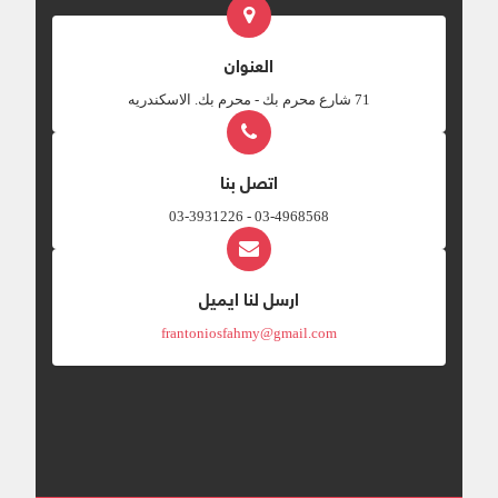
العنوان
‎71 شارع محرم بك - محرم بك. الاسكندريه
اتصل بنا
03-4968568 - 03-3931226
ارسل لنا ايميل
frantoniosfahmy@gmail.com