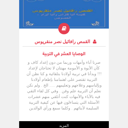
النهاية لنعرف كيف نتعامل معهم ؟
القمص رافائيل نصر منقريوس
الوصايا العشر في التربية
صرنا آباء وأمهات وربما من دون إعداد كاف و
كأن الأبوة و الأمومة مهنتان لا تحتاجان لإعداد
!!! وبدأنا في تربية أولادنا بتلقائية و كنا نظن أن
التربية تقتصر على اهتمامنا بإطعام أولادنا
وبإلباسهم وعلاجهم وتعليمهم ..... الخ . ولم نكن
نعلم أن التربية علم وفن . وفي كل لقاء التقي
فيه بالآباء والأمهات كنت أتلقي منهم عشرات
الأسئلة التي يتساءلون فيها عن كيفية التربية
السليمة لأبنائهم . وكلما سمع ورأي الوالدين
الانحرافات الحاصلة بين الشباب والبنات هذه
الأيام كلما ازدادت التساؤلات وهي تحمل في
طياتها الخوف علي الأبناء من المستقبل
المزيد