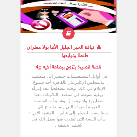
نيافة الحبر الجليل الأنبا بولا مطران
طنطا وتوابعها
قصة قصيرة يتزوج ببطاقة أخيه ج4
في أوائل التـسـعـيـنـات حـضـر إلى مـكـتـبـى
بـالمجلس الإكليريكي بالقاهرة أحد شيـوخ
الإعلام في ذلك الوقت مصطحباً معه إمرأة
ريفية بسيطة في منتصف الثلاثينات معها
طفلين ( ولد وبنت ) . وهنا بدأت القـصـة
الغريبة الفريدة التي ربما تحـتـاج إلى
سیناریست ليحولها إلى فيلم ... المشهد الأول :
بدأت القصة التي تمتعت فيها بعمل الله في
كشف الحقيقة .