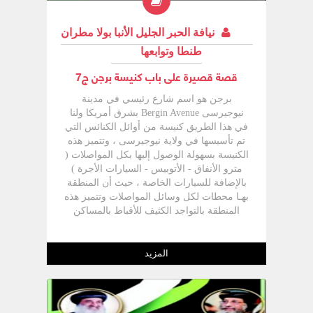
نيافة الحبر الجليل الأنبا بولا مطران
طنطا وتوابعها
قصة قصيرة على باب كنيسة برجن ج7
برجن هو اسم شارع رئيسي في مدينة
نيوجيرسى Bergin Avenue بشرق أمريكا ولنا
في هذا الطريق كنيسة من أوائل الكنائس التي
تم تأسيسها في ولاية نيوجيرسى ، وتتميز هذه
الكنيسة بسهولة الوصول إليها بكل المواصلات (
مترو الأنفاق - الأتوبيس - السيارات الأجرة )
بالإضافة للسيارات الخاصة ، حيث أن المنطقة
بهـا محطات لكل وسائل المواصلات وتتميز هذه
المنطقة بالتواجد الكثيف للأقباط بالمساكن
المحيطة بالكنيسة ، وتعتبر هذه الكنيسة هي
الملجأ الأول لأغلب المهاجرين الجدد لأمريكا
وخاصة لشرق أمريكا . - والكنيسة على إسم
المزيد
الشهيد مارجرجس والقديس الأنبا شنودة رئيس
المتوحدين ، وتخدم أكبر تجمع قبطي في
منطقة نيوجيرسى ،