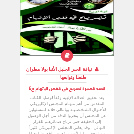
نيافة الحبر الجليل الأنبا بولا مطران
طنطا وتوابعها
قصة قصيرة تصريح في قفص الإتهام ج6
يعد تحقيق العدالة الإلهية وفقاً لوصايا الكتاب
المقدس من أهم مـهـام المجلس الإكليريكي
للأحـوال الشـخـصـيـة وبالتالي فلابد للمسئولين
عن المجلس أن يتحروا الدقة من أجل الوصول
إلى الحقيقة حتى ترتاح ضمائرهـم للقرار
النهائي . وقد يعاني المجلس الإكليريكي كثيراً
من البعض : إما لأنهم يرفضون الخضوع لوصايا