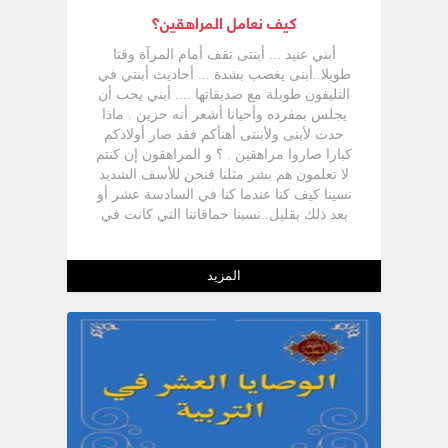
كيف نعامل المراهقين؟
أبني عنيد ... أبنتى تقف أمام المرآة وقتا
طويلا..أبنى يغضب بشدة ... أحاديث أبنتي في
التليفون طويلة مع صديقاتها .... أبني يحب أن
يجلس بمفرده وأحيانا أشعر أنه حزين . ماذا
حدث لأبنى ولأبنتى أهنأكم فقد صار أولادكم
كبارا صاروا مراهقين . ؟ و المراهقون إن كنتم
لا تعلمون هم بشر مثلنا فنحن للأسف الشديد
نسينا كيف كنا عندما كنا في السادسة عشر أو
بعد ذلك بقليل..نسينا حماقاتنا التي كانت في
الماضي و صرنا ندين أولادنا المراهقين بكل
قسوة و بلا رحمة و مع هذا نقف في الكنيسة
لنسبح بصوت عال و نقول : خطايا شباب جهلي
المزيد
يا رب لا تذكرها و لا تذكر آثامي . فكيف نطلب
من الله ألا يذكر آثامنا و نعترف بأنه كانت لنا
خطايا في شبابنا و مع هذا نرفض حماقات
أولادنا و كأنهم يأتون بتصرفات غريبة و شاذة
!!! ؟ کنا مراهقون و كانت لنا ضعفاتنا و كذلك
أولادنا . فتعالوا نتذكر معا شبابنا لنحاول أن
نفهم شباب اليوم و لنعرف كيف يفكرون ؟ و
بم يشعرون ؟ وما الذي يعانون منه ؟ و في