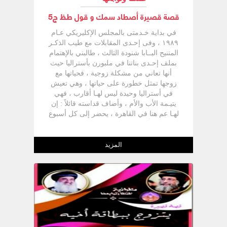
قصة قصيرة أصطاد سمك و قول طظ ج5
في بداية خـدمتى بالمجلس الإكليريكي عـام
١٩٨٩ ، وفى إحـدى المقابلات مع طيب الذكـر
المتنيح البــابا شنودة الثالث ، طالبني بالإهتمام
بملف إحـدى بناتنا في ملبورن بأستراليا حيث
أنها تعاني من مشكلة زوجية ، فحياتها مع
زوجها تمثل خطورة على حياتها ، وهي تعيش
في أستراليا وحيدة ليس لهـا أقارب ، فهي
يتيـمة الأب والأم ، وأضاف قداسته قائلاً : إن
لهـا عم هنا في القاهرة ، يحضر إلى كل أسبوع
منفعلاً طلباً للمعونة لرفع الظلم عن إبنة أخيه .
بمجرد الإنتهاء من أخذ بركة اللقاء مع قداسة
البابا ذهبت مسرعاً إلى مقر المجلس
المزيد
الإكليريكي باحثاً عن ملف هذه الحالة ، وبالفعل
وجدته ، وعكفت على دراسته كلمة كلمة