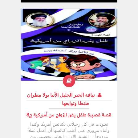
المجهول . وفي محاولة مني للمساعدة سأقدم
لكم أهم المبادئ التي من شأنها أن توفر
لأولادكم التربية السليمة والصحيحة . ولكن
بداية دعونا نسأل :
نيافة الحبر الجليل الأنبا بولا مطران
طنطا وتوابعها
قصة قصيرة طفل يقرر الزواج من أمريكية ج8
تعـودت في كل رحـلاتي لكنائس أمريكا وكندا
وأثناء مرورى على أغلب كنائسها أن أعمل عملاً
مزدوجاً : - الشـق الأول : ایجابی تحصيني من