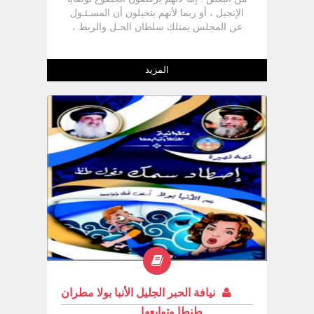
الإنجيل ، أو ربما لأنهم يتخيلون أن المسـئـول
عن المجلس يمتلك سلطان الحـل والربط ،
ويسـتـخـدمـه وفـقـاً لأهواء الناس ولو كـان هذا
بخلاف للهدف الذي من أجله أعطاه الرب
لتلاميذه ، ومن خلالهم للكنيسة كلهـا ، وأن
المزيد
سلطان الحل والربط يخص فقط الحل
نيافة الحبر الجليل الأنبا بولا مطران
طنطا وتوابعها