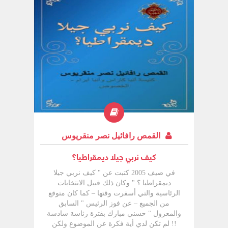
القمص رافائيل نصر منقريوس
كيف نربي جيلا ديمقراطيا؟
في صيف 2005 كتبت عن " كيف نربي جيلا
ديمقراطيا ؟ " وكان ذلك قبيل الانتخابات
الرئاسية والتي أسفرت وقتها – كما كان متوقع
من الجميع – عن فوز الرئيس " السابق
والمعزول " حسني مبارك بفترة رئاسة سادسة
!! لم تكن لدي أية فكرة عن الموضوع ولكن