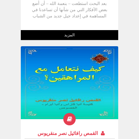
بعد البحث استطعت – بنعمة الله – أن أضع
بعض الأفكار التي من شأنها أن تساعدنا في
المساهمة في إعداد جيل جديد من الشباب
الذين يستطيعون استيعاب الديمقراطية
والعيش بها . غير انه – وبعد مرور ما يقرب من
6 سنوات – حدث ما لم يكن في الحسبان إذ
المزيد
قامت ثورة الشعب المصري في 25 يناير 2011
أي قبل الانتهاء من فترة الرئاسة السادسة
والتي انتهت بعزل الرئيس حسني مبارك
وسقوط الحزب الوطني الديمقراطي وتقديم
العديد من رموز الحكم الفاسدين إلي المحاكمة
. امسك المجلس الأعلى للقوات المسلحة
بزمام الأمور ونحن الآن علي أعتاب انتخابات
برلمانية ورئاسية قبل انتهاء هذه السنة ، وهذا
ما دعاني للكتابة ثانية عن الديمقراطية ولكنني
في هذا الكتيب سأستند علي ما
القمص رافائيل نصر منقريوس