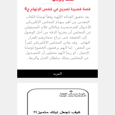
قصة قصيرة تصريح في قفص الإتهام ج6
يعد تحقيق العدالة الإلهية وفقاً لوصايا الكتاب
المقدس من أهم مـهـام المجلس الإكليريكي
للأحـوال الشـخـصـيـة وبالتالي فلابد للمسئولين
عن المجلس أن يتحروا الدقة من أجل الوصول
إلى الحقيقة حتى ترتاح ضمائرهـم للقرار
النهائي . وقد يعاني المجلس الإكليريكي كثيراً
من البعض : إما لأنهم يرفضون الخضوع لوصايا
الإنجيل ، أو ربما لأنهم يتخيلون أن المسـئـول
عن المجلس يمتلك سلطان الحـل والربط ،
ويسـتـخـدمـه وفـقـاً لأهواء الناس ولو كـان هذا
بخلاف للهدف الذي من أجله أعطاه الرب
لتلاميذه ، ومن خلالهم للكنيسة كلهـا ، وأن
المزيد
سلطان الحل والربط يخص فقط الحل