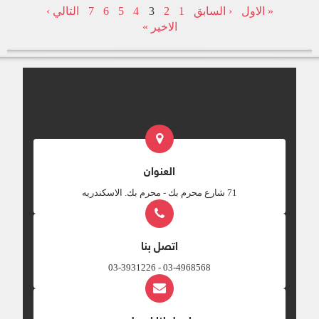
« الاول
‹ السابق
1
2
3
4
5
6
7
التالي ›
حضورهم .
الاخير »
العنوان
‎71 شارع محرم بك - محرم بك. الاسكندريه
اتصل بنا
03-4968568 - 03-3931226