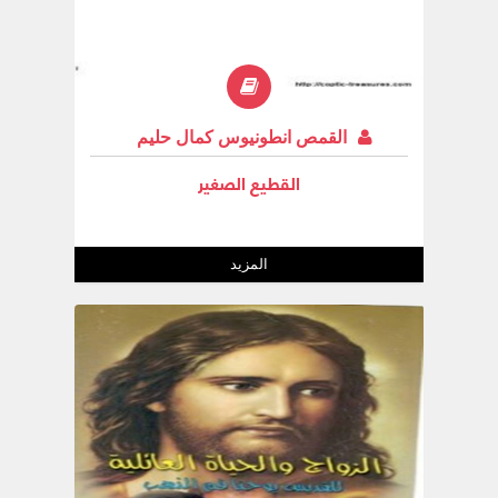
القمص انطونيوس كمال حليم
القطيع الصغير
المزيد