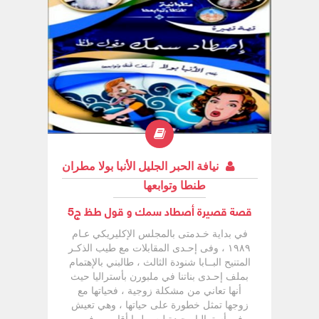
نيافة الحبر الجليل الأنبا بولا مطران
طنطا وتوابعها
قصة قصيرة أصطاد سمك و قول طظ ج5
في بداية خـدمتى بالمجلس الإكليريكي عـام
١٩٨٩ ، وفى إحـدى المقابلات مع طيب الذكـر
المتنيح البــابا شنودة الثالث ، طالبني بالإهتمام
بملف إحـدى بناتنا في ملبورن بأستراليا حيث
أنها تعاني من مشكلة زوجية ، فحياتها مع
زوجها تمثل خطورة على حياتها ، وهي تعيش