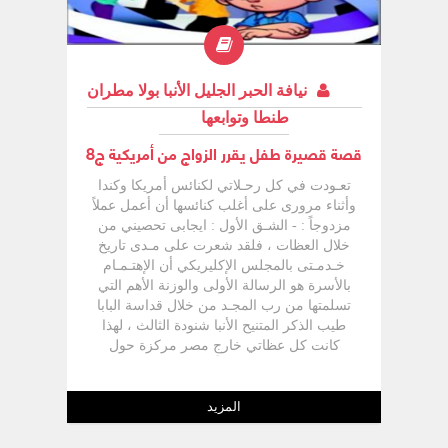
نيافة الحبر الجليل الأنبا بولا مطران
طنطا وتوابعها
قصة قصيرة طفل يقرر الزواج من أمريكية ج8
تعـودت في كل رحـلاتي لكنائس أمريكا وكندا
وأثناء مرورى على أغلب كنائسها أن أعمل عملاً
مزدوجاً : - الشـق الأول : ایجابی تحصيني من
خلال العظات ، فلقد شعرت على مـدى تاريخ
خـدمـتى بالمجلس الإكليريكي أن الإهتـمـام
بالأسرة هو الرسالة الأولى والوزنة الأهم التي
تسلمتها من رب المجـد من خلال قداسة البابا
طيب الذكر المتنيح الأنبا شنودة الثالث ، لهذا
كانت كل عظاتي خارج مصر مركزة حول
الأسرة ، ولذا كان لزاماً على في كل كنيسة
أذهب لحل المشاكل الأسرية بها أن يكون لها
نصيباً قدر الإمكان في عظة حول الأسرة . -
المزيد
الشق الثاني : وهو الجلوس في المكتب لمقابلة
أصحاب المشاكل الأسرية حسب ترتيب