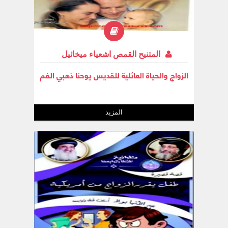
المتنيح القمص اشعياء ميخائيل
الزواج والحياة العائلية للقديس يوحنا ذهبي الفم
المزيد