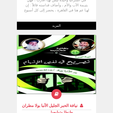
في أستراليا وحيدة ليس لهـا أقارب ، فهي
يتيـمة الأب والأم ، وأضاف قداسته قائلاً : إن
لهـا عم هنا في القاهرة ، يحضر إلى كل أسبوع
منفعلاً طلباً للمعونة لرفع الظلم عن إبنة أخيه .
بمجرد الإنتهاء من أخذ بركة اللقاء مع قداسة
البابا ذهبت مسرعاً إلى مقر المجلس
المزيد
الإكليريكي باحثاً عن ملف هذه الحالة ، وبالفعل
وجدته ، وعكفت على دراسته كلمة كلمة
نيافة الحبر الجليل الأنبا بولا مطران
طنطا وتوابعها