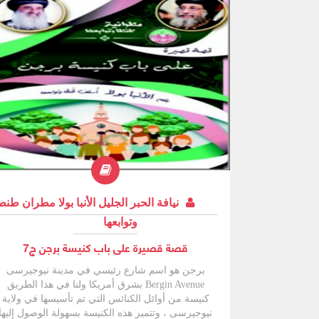
نيافة الحبر الجليل الأنبا بولا مطران طنط
وتوابعها
قصة قصيرة على باب كنيسة برجن ج7
برجن هو اسم شارع رئيسي في مدينة نيوجيرسى
Bergin Avenue بشرق أمريكا ولنا في هذا الطريق
كنيسة من أوائل الكنائس التي تم تأسيسها في ولاية
نيوجيرسى ، وتتميز هذه الكنيسة بسهولة الوصول إليها