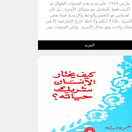
مارس ١٩٨٩. على مدى هذه السنوات الطوال لم
أكتـف فقط بالتعامل مع مشاكل الأسرة ، بل كان
اهتمامي هو التعليم والوعظ والإرشـاد فيما يخص
لأسرة ، فأنا لا أتكلم ولا أعظ خارج الإيبارشية إلا في
جال واحــد وهو مجال الأسرة . ولكن السنوات تمر
سريعاً ، فكان ضرورياً وبنوع مـن التركيز أن أترك
لشعبنا القبطي خبرات هذه المدة الطويلة في خدمة
الأسرة مـن خلال هذه السلسلة من الكتب التي
المزيد
شمل كل شيء في مجال الأسرة . فقط يسعدني أن
أقدم لكم هذه السلسلة التي تتضمن دراسات في
لكتاب المقـدس فيما يتعلق بالأسرة وجوانب مرتبطة
التربية وعلم النفس الأسري ، وأيضاً فروع عديدة في
ذا المجال حتى تغطي احتياجات كل فرد في الأسرة
المسيحية . * إن هذه السلسلة من الكتب هي ثمرة
لقراءة العديد من الكتب والعديد من الخبرات
لمكتسبة سواء في الخدمة أو المجلس الإكليريكي .