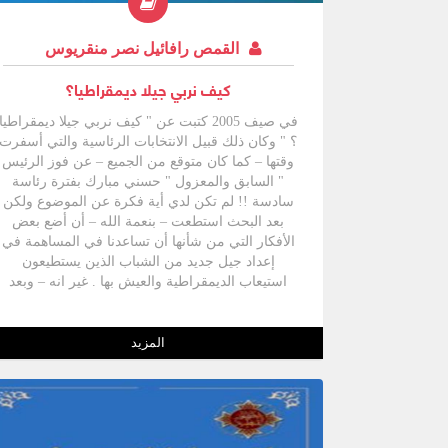
القمص رافائيل نصر منقريوس
كيف نربي جيلا ديمقراطيا؟
في صيف 2005 كتبت عن " كيف نربي جيلا ديمقراطيا
؟ " وكان ذلك قبيل الانتخابات الرئاسية والتي أسفرت
وقتها – كما كان متوقع من الجميع – عن فوز الرئيس
" السابق والمعزول " حسني مبارك بفترة رئاسة
سادسة !! لم تكن لدي أية فكرة عن الموضوع ولكن
بعد البحث استطعت – بنعمة الله – أن أضع بعض
الأفكار التي من شأنها أن تساعدنا في المساهمة في
إعداد جيل جديد من الشباب الذين يستطيعون
استيعاب الديمقراطية والعيش بها . غير انه – وبعد
مرور ما يقرب من 6 سنوات – حدث ما لم يكن في
الحسبان إذ قامت ثورة الشعب المصري في 25 يناير
2011 أي قبل الانتهاء من فترة الرئاسة السادسة
المزيد
والتي انتهت بعزل الرئيس حسني مبارك وسقوط
الحزب الوطني الديمقراطي وتقديم العديد من رموز
الحكم الفاسدين إلي المحاكمة . امسك المجلس
الأعلى للقوات المسلحة بزمام الأمور ونحن الآن علي
أعتاب انتخابات برلمانية ورئاسية قبل انتهاء هذه