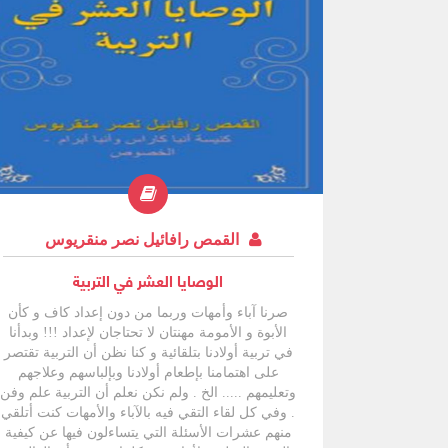
السنة ، وهذا ما دعاني للكتابة ثانية عن الديمقراطية
ولكنني في هذا الكتيب سأستند علي ما
القمص رافائيل نصر منقريوس
الوصايا العشر في التربية
صرنا آباء وأمهات وربما من دون إعداد كاف و كأن
الأبوة و الأمومة مهنتان لا تحتاجان لإعداد !!! وبدأنا
في تربية أولادنا بتلقائية و كنا نظن أن التربية تقتصر
على اهتمامنا بإطعام أولادنا وبإلباسهم وعلاجهم
وتعليمهم ..... الخ . ولم نكن نعلم أن التربية علم وفن
. وفي كل لقاء التقي فيه بالآباء والأمهات كنت أتلقي
منهم عشرات الأسئلة التي يتساءلون فيها عن كيفية