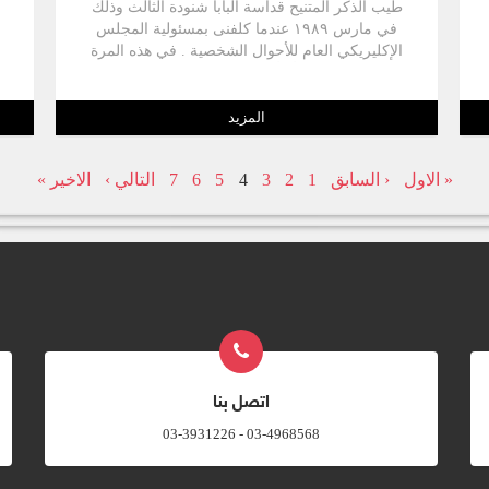
طيب الذكر المتنيح قداسة البابا شنودة الثالث وذلك
في مارس ۱۹۸۹ عندما كلفنی بمسئولية المجلس
الإكليريكي العام للأحوال الشخصية . في هذه المرة
تقابلت معى إمرأة أربعينية ( في منتصف الأربعين
من العمر ) في حالة من الإضطراب الشديد حيث
أنهـا مقـبلة على قرار صعب جداً عليها حيث أنها كانت
المزيد
ترفض مجرد التفكير فيه على مدى سنوات كثيرة ،
ولكنها تريد أن تجد دعـمـا مـعنوياً
« الاول
‹ السابق
1
2
3
4
5
6
7
التالي ›
الاخير »
اتصل بنا
03-4968568 - 03-3931226