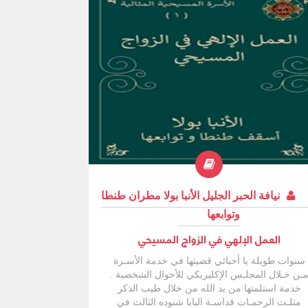
نيافة الحبر الجليل الأنبا بولا مطران طنطا
وتوابعها
العمل الإلهي في الزواج المسيحي
سنوات طويلة يا أحبائي قضيتها في خدمة الأسـرة
ـن خـلال المجلـس الإكليريكي للأحوال الشخصية .
خدمة استلمتها من يد الله من خلال طيب الذكر
مثلـث الرحمـات قداسـة البابا شنوده الثالث في