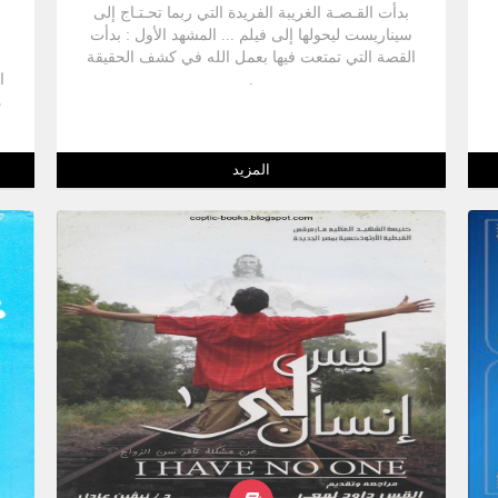
بدأت القـصـة الغريبة الفريدة التي ربما تحـتـاج إلى
سیناریست ليحولها إلى فيلم ... المشهد الأول : بدأت
القصة التي تمتعت فيها بعمل الله في كشف الحقيقة
.
ا
م
المزيد
ت
ا
ب
ه
ا