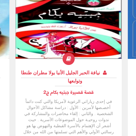
نيافة الحبر الجليل الأنبا بولا مطران طنطا
وتوابعها
قصة قصيرة جبتيه بكام ج2
في إحدى زياراتي الرعوية لأمريكا والتي كنت دائماً
أخصـصها لأمرين : الأول : دراسة مشاكل الأحوال
الشخصية . والثاني : إلقاء محاضرات والمشاركة في
ندوات روحيـة حول الموضوعات الأسرية . حيث
أشعر أن الإهتمام بالأسرة القبطية والنهوض بها هو
رسالتي الأولي والأهم التي تسلمتها من الله من خلال