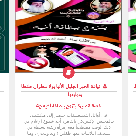
ا
نيافة الحبر الجليل الأنبا بولا مطران طنطا
وتوابعها
قصة قصيرة يتزوج ببطاقة أخيه ج4
في أوائل التـسـعـيـنـات حـضـر إلى مـكـتـبـى
بـالمجلس الإكليريكي بالقاهرة أحد شيـوخ الإعلام في
م
ذلك الوقت مصطحباً معه إمرأة ريفية بسيطة في
منتصف الثلاثينات معها طفلين ( ولد وبنت ) . وهنا