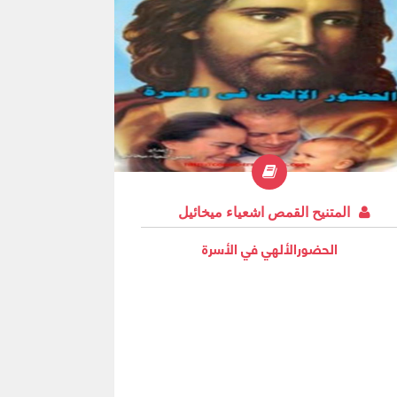
المتنيح القمص اشعياء ميخائيل
الحضورالألهي في الأسرة