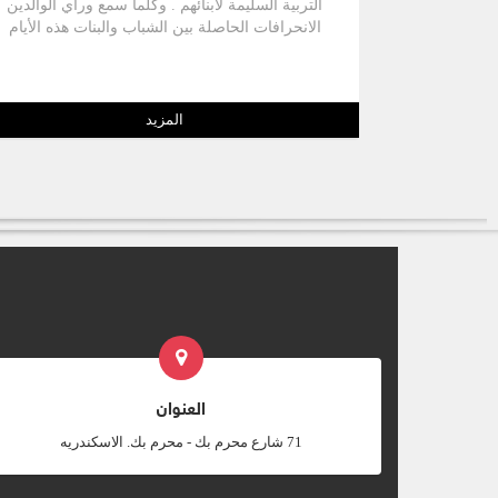
التربية السليمة لأبنائهم . وكلما سمع ورأي الوالدين
الانحرافات الحاصلة بين الشباب والبنات هذه الأيام
كلما ازدادت التساؤلات وهي تحمل في طياتها الخوف
علي الأبناء من المستقبل المجهول . وفي محاولة
مني للمساعدة سأقدم لكم أهم المبادئ التي من
شأنها أن توفر لأولادكم التربية السليمة والصحيحة .
المزيد
ولكن بداية دعونا نسأل :
العنوان
‎71 شارع محرم بك - محرم بك. الاسكندريه