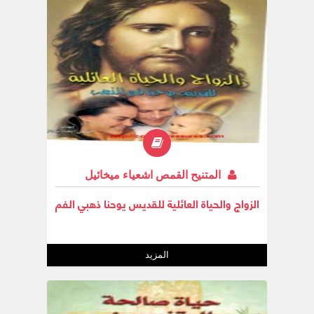
المتنيح القمص اشعياء ميخائيل
الزواج والحياة العائلية للقديس يوحنا ذهبي الفم
المزيد