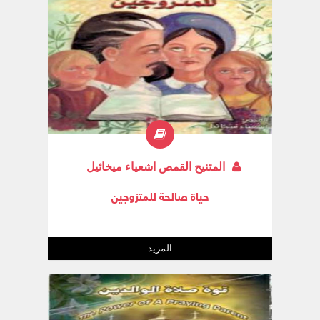
المتنيح القمص اشعياء ميخائيل
حياة صالحة للمتزوجين
المزيد