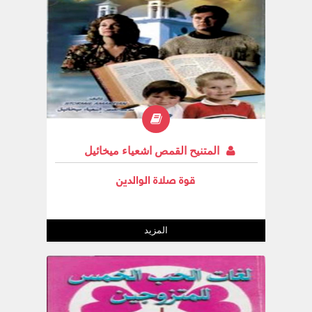
المتنيح القمص اشعياء ميخائيل
قوة صلاة الوالدين
المزيد