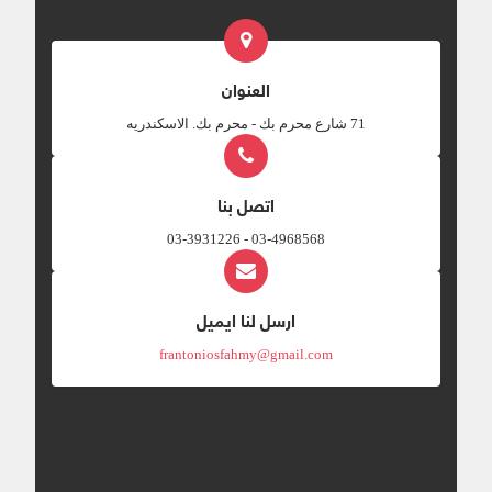
العنوان
‎71 شارع محرم بك - محرم بك. الاسكندريه
اتصل بنا
03-4968568 - 03-3931226
ارسل لنا ايميل
frantoniosfahmy@gmail.com