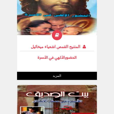
المتنيح القمص اشعياء ميخائيل
الحضورالألهي في الأسرة
المزيد