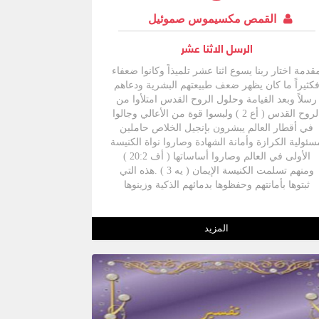
القمص مكسيموس صموئيل
الرسل الاثنا عشر
قدمة اختار ربنا يسوع اثنا عشر تلميذاً وكانوا ضعفاء
كثيراً ما كان يظهر ضعف طبيعتهم البشرية ودعاهم
رسلاً وبعد القيامة وحلول الروح القدس امتلأوا من
الروح القدس ( أع 2 ) ولبسوا قوة من الأعالي وجالوا
في أقطار العالم يبشرون بإنجيل الخلاص حاملين
سئولية الكرازة وأمانة الشهادة وصاروا نواة الكنيسة
الأولى في العالم وصاروا أساساتها ( أف 20:2 )
ومنهم تسلمت الكنيسة الإيمان ( يه 3 ) .هذه التي
ثبتوها بأمانتهم وحفظوها بدمائهم الذكية وزينوها
بفضائلهم وصار إيمان الكنيسة في كل العالم وعلى
مدى الأجيال هو ثمرة خدمة هؤلاء الرسل الأطهار .
المزيد