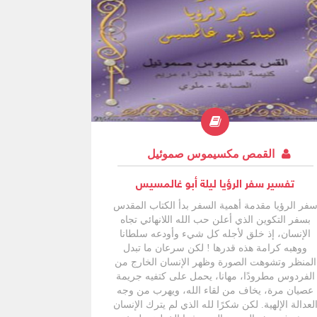
القمص مكسيموس صموئيل
تفسير سفر الرؤيا ليلة أبو غالمسيس
فر الرؤيا مقدمة أهمية السفر بدأ الكتاب المقدس
بسفر التكوين الذي أعلن حب الله اللانهائي تجاه
الإنسان، إذ خلق لأجله كل شيء وأودعه سلطانا
ووهبه كرامة هذه قدرها ! لكن سرعان ما تبدل
المنظر وتشوهت الصورة وظهر الإنسان الخارج من
الفردوس مطرودًا، مهانا، يحمل على كتفيه جريمة
عصيان مرة، يخاف من لقاء الله، ويهرب من وجه
لعدالة الإلهية. لكن شكرًا لله الذي لم يترك الإنسان