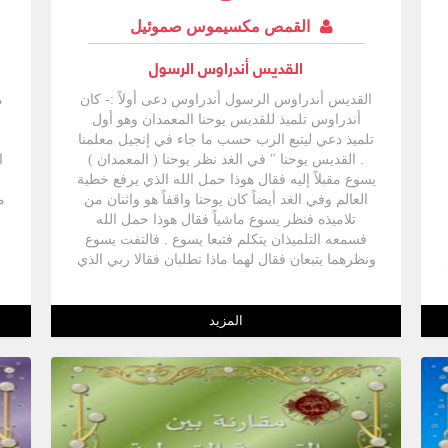
القمص مكسيموس صموئيل
القديس أندراوس الرسول
القديس أندراوس الرسول أندراوس دعى أولاً :- كان
م
أندراوس تلميذ للقديس يوحنا المعمدان وهو أول
ف
تلميذ دعي ليتبع الرب حسب ما جاء في إنجيل معلمنا
. القديس يوحنا " في الغد نظر يوحنا ( المعمدان )
يسوع مقبلاً إليه فقال هوذا حمل الله الذي يرفع خطية
العالم وفي الغد أيضاً كان يوحنا واقفاً هو واثنان من
م
تلاميذه فنظر يسوع ماشياً فقال هوذا حمل الله
فسمعه التلميذان يتكلم فتبعا يسوع . فالتفت يسوع
ونظرهما يتبعان فقال لهما ماذا تطلبان فقالا ربي الذي
1
تفسيره يا معلم أين تمكث ؟ فقال لهما تعاليا وانظرا
وكان أندراوس أخو سمعان بطرس واحداً من الاثنين
اللذين سمعا يوحنا وتبعاه " ( يو 29:1-40 ) وبعد هذه
المزيد
الدعوة المباركة باكراً في اليوم التالي قابل أخاه
سمعان بطرس وأتى به إلى الرب ودعاه الرب أيضاً
-للتلمذة ولكنهما لم يكونا بعد على مستوى أن يدركا
قصد الرب فعادا للاشتغال بالصيد ، وكانا في حاجة
إلى -تأكيد الدعوة لذلك وجدهما ربنا يسوع بعد ذلك
وهما على شاطئ بحر الجليل ودعاهما فتركا الشباك