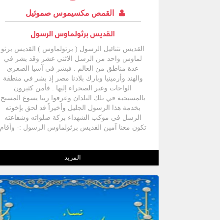
القمص مكسيموس صموئيل
القديس برثولماوس الرسول
القديس نثنائيل الرسول ( برتولماوس ) القديس برثو
لماوس واحد من الرسل الاثني عشر وقد بشر في
عدة مناطق من العالم . فبشر في آسيا الصغرى
والهند وأرمينيا وبارك بلادنا مصر إذ بشر في منطقة
الواحات وعبر الصحراء إليها . فأمن كثيرون
بالمسيحية في تلك البلدان وعرفوا ربنا يسوع المسيح
بخدمة هذا الرسول الجليل وأخيراً قد لحق بإخوته
الرسل في موكب الشهداء بركة صلواته وشفاعته
تكون معنا آمين القديس برثولماوس الرسول :- وأقام
اثني عشر ليكونوا معه وليرسلهم ليكرزوا " ( مر 4:3
) . " القديس برثولماوس :- هو واحد من الاثني عشر
رسولاً ، وله في الأناجيل مثل بعض الرسل اسمان
المزيد
ففي الثلاثة أناجيل الأولى يسمى برتولماوس ) مت
3:10 ) ، ( مر 18:3 ) ، ( لو 14:6 ) . أما في الإنجيل
الرابع إنجيل معلمنا يوحنا فيذكر في مناسبتين بإسم
نثنائيل . وقد ذكر بعد قيامة الرب باسم نثنائيل ( يو
45:1 ، 22:21 ) . وفي قائمة أسماء الرسل الاثني
عشر ذكر في الأناجيل الثلاثة مع فيلبس باسم برثو