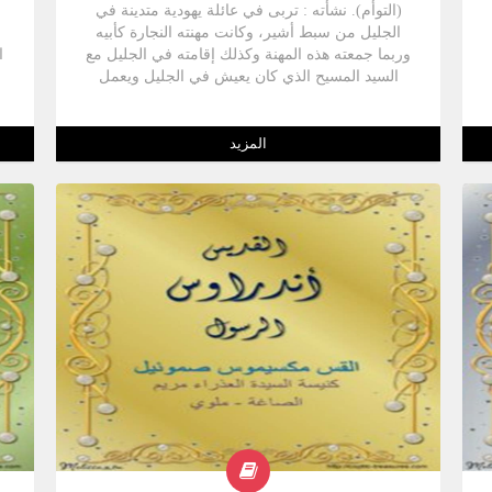
(التوأم). نشأته : تربى في عائلة يهودية متدينة في
الجليل من سبط أشير، وكانت مهنته النجارة كأبيه
وربما جمعته هذه المهنة وكذلك إقامته في الجليل مع
ا
السيد المسيح الذي كان يعيش في الجليل ويعمل
نجارا (مر 6 :3). توما في الإنجيل : هو من بين التلاميذ
الـ 12 الذين اختارهم السيد المسيح ليكونوا معه ودائما
يذكر في المكان الثامن بعد القديس متى كما في
ي
المزيد
(مر، لو، يو) أما في إنجيل معلمنا متى فاتضاعا منه
يقدمه على نفسه فيسبق تو ما رفيقه متى، أما في
سفر الأعمال فيرتفع توما إلى المكان السادس (أع1:
13) كأنه ازداد في الأهمية بسبب ما قام به في
أ
حوادث قيامة السيد المسيح وظهوراته في العلية (يو
20: 26) ويؤكد على ذلك حادثة صيد السمك في (يو
21) إذ جاء الثاني بعد القديس بطرس، ويظهر القديس
5
توما مع الرسل الذين رأوا اختيار شخص ليحل محل
يهوذا، وأيضا في يوم حلول الروح القدس. ويذكر
القديس توما في إنجيل معلمنا يوحنا في 4 مناسبات
مختلفة لها أهميتها إذ تبرز شخصيته القوية