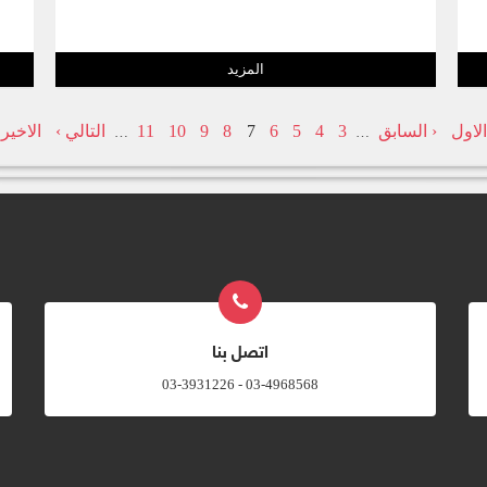
و
المزيد
س
الاول
‹ السابق
3
4
5
6
7
8
9
10
11
التالي ›
الاخير 
…
…
اتصل بنا
03-4968568 - 03-3931226