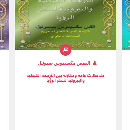
وتبعاه
القمص مكسيموس صموئيل
ملاحظات عامة ومقارنة بين الترجمة القبطية
والبيروتية لسفر الرؤيا
س
ا