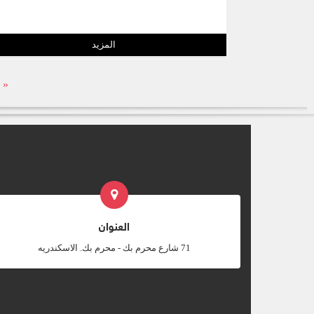
المزيد
« 
العنوان
‎71 شارع محرم بك - محرم بك. الاسكندريه