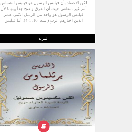
لكن الاعتقاد بأن فيلبس الرسول هو فيلبس الشماس
أمر غير منطقي حيث أن الفرق واضح جداً بينهما لأن
فيلبس الرسول هو واحد من الرسل الاثنى عشر
الذين اختارهم الرب ( مت :10: 1-4), أما فيلبس
الشماس فكان واحداً من السبعة شمامسة الذين
اختارهم الرسل " ومنهم فيلبس الرسول " لخدمة
الموائد حتى يتفرغوا هم للكرازة ( أع 5:6 ) وكان
المزيد
مقيماً في قيصرية وكان مبشراً ناجحاً في السامرة (
أع 8 12-15 ) وبشر خصى ملكة الحبشة ( أع 8 26-40
) .وهناك اختلاف آخر وهو ارتباط خدمة فيلبس
الرسول بمدينة هيرابوليس في اقليم فريجية أما
فيلبس الشماس فيرتبط بمدينة قيصرية العاصمة
الامارية لليهود والسامرة ومقر الوالي الروماني
ويرجح أن القديس فيلبس الرسول كان أسقف كنيسة
قيصرية وقد استضاف الرسولين لوقا وبولس سنة 8
م عند حضورهما إلى قيصرية ( أع 8:21 ) .والكنيسة
القبطية وكذلك الكنيسة الأرمينية تعتبران أن فيلبس
الرسول وفيلبس المبشر شخصان مختلفان
وتخصصان تذكاراً تعيدان في يوم خاص لكل منهما,
فتحتفل الكنيسة القبطية بتذكار واستشهاد القديس
فيلبس الرسول في 18 هاتور بينما تحتفل بتذكار نياحة
القديس فيلبس الشماس في 14 بابه .