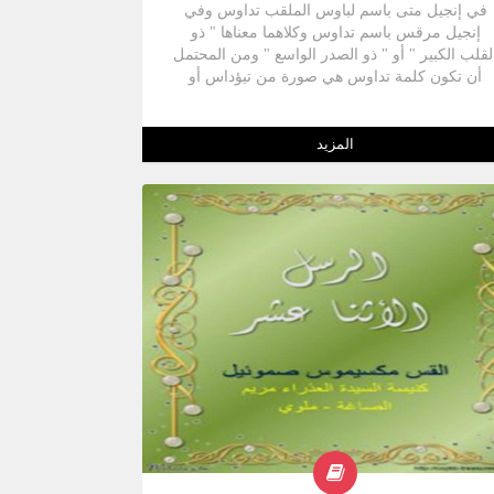
في إنجيل متى باسم لباوس الملقب تداوس وفي
إنجيل مرقس باسم تداوس وكلاهما معناها " ذو
لقلب الكبير " أو " ذو الصدر الواسع " ومن المحتمل
أن تكون كلمة تداوس هي صورة من تيؤداس أو
يوداس وهما نفس كلمة يهوذا ويهوذا هو الاسم
اليوناني للاسم العبري " يهوذا " والذي جعل اسم
هوذا محبوباً بين اليهود هو يهوذا المكابي الابن الثالث
المزيد
من أبناء متتيا الذي قاد المقاومة ضد أنطيوخوس
أبيفانيوس حتى تحرير اليهود من نير الإغريق, وفي
أزمنة العهد الجديد كان اسم يهوذا شائعاً وفي سفر
عمال الرسل يظهر أربع أشخاص يحملون اسم يهوذا
وهم : 1- يهوذا الجليلي الذي قاد التمرد ضد الرومان
2- يهوذا الذي اقتيد شاول بعد أن صار أعمى إلى بيته .
3- يهوذا برسابا الذي أختير مع سيلا ليرافق بولس
وبرنابا . 4- يهوذا الرسول كاتب الرسالة المقرونة
باسمه