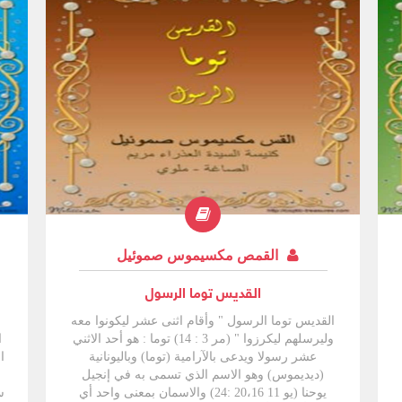
القمص مكسيموس صموئيل
القديس توما الرسول
القديس توما الرسول " وأقام اثنى عشر ليكونوا معه
وليرسلهم ليكرزوا " (مر 3 : 14) توما : هو أحد الاثني
ا
عشر رسولا ويدعى بالآرامية (توما) وباليونانية
ا
(ديديموس) وهو الاسم الذي تسمى به في إنجيل
يوحنا (يو 11 20،16 :24) والاسمان بمعنى واحد أي
س