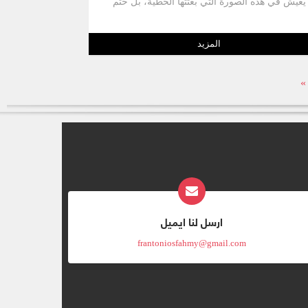
يعيش في هذه الصورة التي بعثتها الخطية، بل ختم
كتابه بسفر الرؤيا مقدمًا لنا صورة مبهجة بابًا في
السماء مفتوحًا، وفردوسًا أبديًا ينتظر البشرية،
أحضانا إلهية تركض مسرعة تجاه البشر، و قيثارات
المزيد
ماوية و فرحًا وغرسًا سماويًا من أجل الإنسان يا له
من سفر مبهج ولذيذ، يليق بكل مؤمن أن يمسك به
»
ويحفظه في قلبه، ويسطره في أحشائه ويلهج فيه
ليلا ونهارًا ، فهو سفر الرجاء، سفر النصرة، سفر
التسبيح، سفر السماء!
ارسل لنا ايميل
frantoniosfahmy@gmail.com