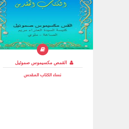
لماوس أما في الإنجيل الرابع فقد ذكر مع فيلبس
باسم نثنائيل فيكون من المؤكد أن نثنائيل وبرثو
لماوس هما اسمان لشخص واحد . نثنائيل هو الاسم
العبري ومعناه ) الله أعطى ( أما برثولماوس فهو
الاسم اليوناني المأخوذ من الآرامية ومعناه ( ابن
تولوماوس ) .
القمص مكسيموس صموئيل
نساء الكتاب المقدس