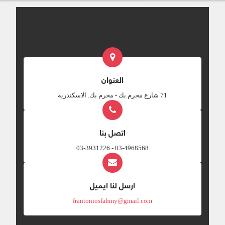
العنوان
‎71 شارع محرم بك - محرم بك. الاسكندريه
اتصل بنا
03-4968568 - 03-3931226
ارسل لنا ايميل
frantoniosfahmy@gmail.com