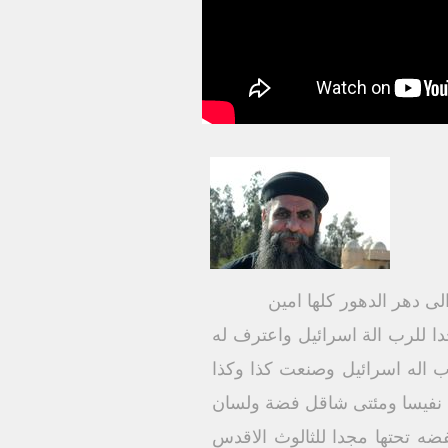
لى دهر الدهور كلها امين
يا ابني اعطي الان مجدا للرب الة اسرائيل واعترف له
 اله اسرائيل وصنعت كذا وكذا
يا نفيسا ومئتى شاقل فضة ولسان
ه تحتها مجدا للثالوث الاقدس