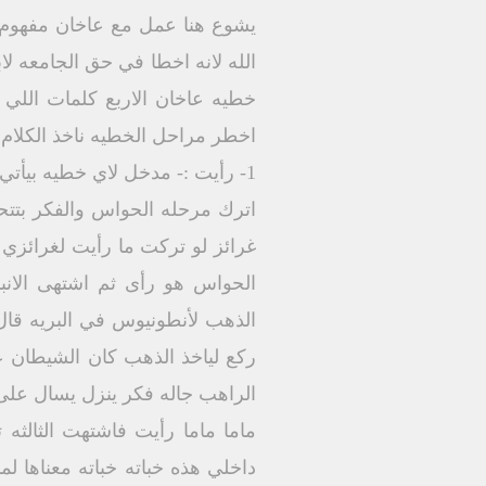
يشوع هنا عمل مع عاخان مفهوم سر 
الله لانه اخطا في حق الجامعه 
خطيه عاخان الاربع كلمات اللي
اخطر مراحل الخطيه ناخذ الكلام لف
1- رأيت :- مدخل لاي خطيه بيأتي من الحواس والفكراسهل مرحله اقاوم فيها الخطيه هي مرحله الحواس والفكر المشكله عندما اترك مرحله الحواس والفكر بتتحول الى اشتهيت اترك الحواس والفكر تدخل معايا من جوه جوا جوايا رغبات جوايا نزعات جوايا غرائز لو تركت ما رأيت لغرائزي ونزعاتي سوف اضعف واتغلب عشان كده القديسين يعلمونا شيء اسمه حراسه الفكر حراسه الحواس هو رأى ثم اشتهى الانبا انطونيوس القديس اثناسيوس عندما يكتب سيره انطونيوس يقول انه الشيطان عندما نسر الذهب لأنطونيوس في البريه قال اما انطونيوس فكان يعبر عليها بقدميه ولا يلتفت اليها لا يمنه ولا يسرا لو كان الانبا انطونيوس ركع لياخذ الذهب كان الشيطان عايره طول العمر قصه فى البستان تقول راهب فى احدى المرات الشيطان قال له امك تعبانه الراهب جاله فكر ينزل يسال على امه اول مجاله هذا الفكر وهو ذاهب في الطريق الشيطان اصبحت حولة تقول تعايرة وتقول لة ماما ماما رأيت فاشتهت الثالثه تنفيذ اخذته الاخطر من الثلاث خباتوا خبأتوا بمعنى ان الخطيه تبيت في داخلي الخطيه تسكن داخلي هذه خباته خباته معناها لما يقول جريمه فيها سبق اصرار قال له اعترف امام الرب الان اعطي مجدا للرب معنى اعطى مجدا للرب في العرف اليهودي اعطى مجدا الله معناها اتشاهد على روحك اخبرني ماذا فعلت اعترف له لابد الاعتراف للرب واتوب عند الله مهمه جدا واخبرني ماذا فعلت لا تخفي عني سر التوبه والاعتراف في الكنيسه هو لم يسمى سر الاعتراف بل يسمى سر التوبه الاعتراف الغير مسحوب بتوبه هو اجراء ناقص او روتينى الذي يعترف ويقول انا عملت كذا وكذا بدون ان يكون تائب هذا مجرد كلام عشان كده احبائي لنحظر ان الاعتراف فى الكنيسه يتحول الى ممارسه عقليه بمعنى ممكن اجيب اي ولد من الشارع اقول له بتعمل ايه غلط يقول لي انا بشتم ابويا باخد حاجات مش بتاعتي ومش بذاكر هذا ليس اعتراض الاعتراف احبائي ليس مجهود ذهنيا الاعتراف مش واحد بيفكر بعقله انا عملت ايه غلط الاعتراف يسبقوا حاله من التوبه وليس لحظه توبه حاله توبه عشان كده التوبه في اللغه اليونانيه تعني تغيير قلب و عقل وتحويلهم من الاهواء والشهوات الى الله هذه هي التوبه توبه تغيير عقل تغيير حاله انسان متوجة بقلبة وعقلة من الخطية واعترف وهو مازال متوجه بعقلة وقلبه الى الخطيه فهو لا يعترف اذا نحن نمارس الاعتراف ونحن مش فاهمين جدرة اذا تغيير قلب وعقله القلب والعقل في التعبير الابائي يقولوا كلمه اسمها ميطانيا تشير الى تغيير النفس والعقل الاعلى العقل والقلب والعقل الاعلى اسما ما في الانسان وهذا ما يشير اليه اباء الكنيسه في كتابتهم بلفظة القلب دائما يكلموك عن القلب وعن كلمة موس اسمى واعلى ما في الانسان المتجة للة اسمى ما في الانسان يمثل صوره الله انا في سر التوبة والاعتراف بجتهد ان اقترب لصوره خالقي بجتهد ان اقترب من صوره خالقى الصوره اللي ربنا خلقني عليها عشان كده التوبه لابد ان تكون مسحوبه بحاله انسحاق قلب وندم على الخطايا السالفة ولابد ان تبدا بدينونه