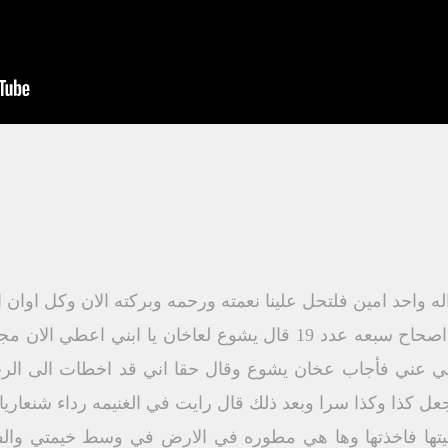
ه واحد امين فلتحل علينا نعمته ورحمه وبركته الان وكل اوان ا
نقرأ اعداد قليلة من سفر يشوع اصحاح سبعه عدد 19 قال يشوع لعاخان 
خفي عني فأجاب عخان يشوع وقال حقا اني قد اخطات الى الرب
عل كذا وكذا سرا وبعد ذلك قال رايت في الغنيمه رداء شنعار
ها فاخذتها وها هي مطوره في الارض في وسط خيمتي والفض