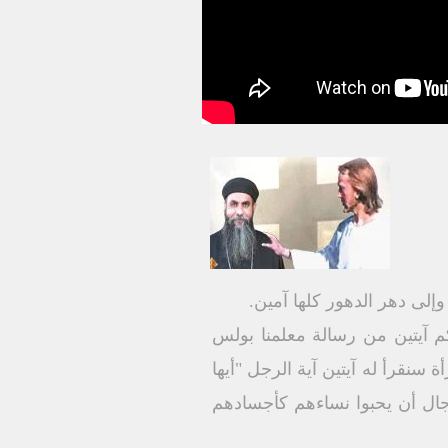
إلى دهر الدهور كلها آمين.
م آيتين من رسالة معلمنا بولس
رأس المرأة سنقرأ له آيتين آية الرجل "أيها
جال أن يحبوا نساءهم كأجسادهم