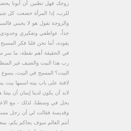
زوجك فهل تظنين أن أبونا يحض
للرب، إذا المرأة خضعت كل شي
والزوجة تقول هو لا يحبني فالس
جداً، عواطفي وتفكيري وحدودي ال
يقوده، أما نحن فلنا فكر المسيح
في الحقيقة أهم نقطة، ما سر سعا
رب هذا البيت والضيف غير المنظ
البيت؟ المسيح في البيت، يسوع 
لافتة على باب بيته اسمها بيت 
لابد أن يكون لدينا إيمان أن بيت
يحل في وسطنا، لذلك - مع الاعت
وقديسة فقالت لي أن رجل مستشار
أنتم العالم سوف يحاكم بكم، بمعن