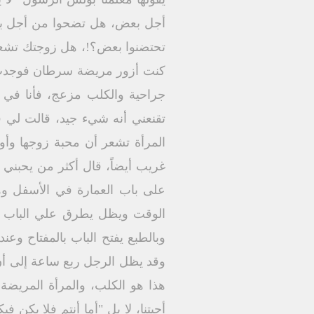
أجل بعض، هل تضحوا من أجل بعض،
تحتضنوا بعض؟!، هل زوجتك تشعر
كنت أزور مريضة سرطان فوجدت لد
جراحية والكلب مزعج، فأنا في
تقنعني أنه شيء جيد، قالت لي ف
المرأة تشعر أن محبة زوجها وأ
غريب أيضاً، قال أكثر من يحبني
على باب العمارة في الأسفل و
الوقت ويظل يطرق علي الباب إلى 
وبالطبع يفتح الباب بالمفتاح وعن
وقد يظل الرجل ربع ساعة إلى أن 
هذا هو الكلب، والمرأة المريضة
أحبتنا، لا بل "أما أنتم فلا يكن