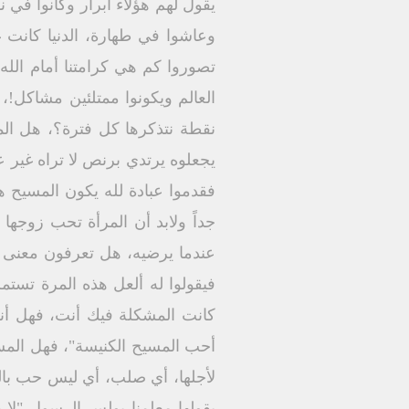
يقول لهم هؤلاء أبرار وكانوا في
وعاشوا في طهارة، الدنيا كانت غ
تصوروا كم هي كرامتنا أمام الله؟ ا
العالم ويكونوا ممتلئين مشاكل!
نقطة نتذكرها كل فترة؟، هل الم
يجعلوه يرتدي برنص لا تراه غير 
فقدموا عبادة لله يكون المسيح ه
جداً ولابد أن المرأة تحب زوجها
عندما يرضيه، هل تعرفون معنى ه
فيقولوا له ألعل هذه المرة تست
كانت المشكلة فيك أنت، فهل أنت
أحب المسيح الكنيسة"، فهل المسيح
لأجلها، أي صلب، أي ليس حب بال
يقولها معلمنا بولس الرسول "لا