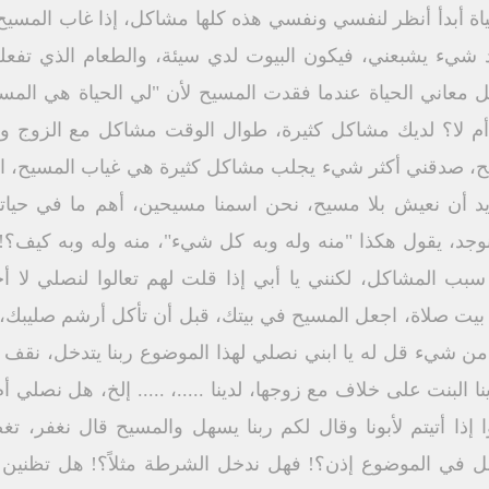
ياة أبدأ أنظر لنفسي ونفسي هذه كلها مشاكل، إذا غاب المسيح
د شيء يشبعني، فيكون البيوت لدي سيئة، والطعام الذي تفعل
معاني الحياة عندما فقدت المسيح لأن "لي الحياة هي المسيح"
م لا؟ لديك مشاكل كثيرة، طوال الوقت مشاكل مع الزوج والز
ح، صدقني أكثر شيء يجلب مشاكل كثيرة هي غياب المسيح، المس
ريد أن نعيش بلا مسيح، نحن اسمنا مسيحين، أهم ما في حيات
ونوجد، يقول هكذا "منه وله وبه كل شيء"، منه وله وبه كيف؟!
 سبب المشاكل، لكنني يا أبي إذا قلت لهم تعالوا لنصلي لا
 صلاة، اجعل المسيح في بيتك، قبل أن تأكل أرشم صليبك، قولوا
 من شيء قل له يا ابني نصلي لهذا الموضوع ربنا يتدخل، نقف ن
ا البنت على خلاف مع زوجها، لدينا .....، ..... إلخ، هل نصلي 
 إذا أتيتم لأبونا وقال لكم ربنا يسهل والمسيح قال نغفر، ت
 في الموضوع إذن؟! فهل ندخل الشرطة مثلاً؟! هل تظنين أ