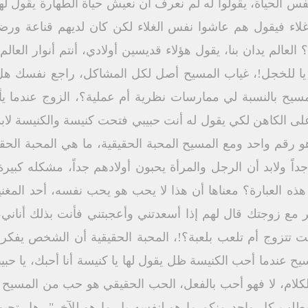
 نفس الحياة، يقولوا له لم نعرف أن نعيش حياة الطهارة يقول 
لاء فيقول هم عاشوا نفس الغلاء لكن كان لديهم قناعة ورضا 
لعالم يدان بنا، يقول هؤلاء قديسين أولادي، أنتم أنوار العالم، 
، يا للخجل!، غياب المسيح أصل لكل المشاكل، راجع نفسك هل
سيح بالنسبة لي ممارسات نظرية أم عملية؟، الزوج عندما يأت
على الكاهن لكي يقول له أنت حبيبي فتحت كنيسة والكنيسة لابد
و رقم واحد ومع المسيح المحبة الحقيقية، ما هي المحبة الحق
 جداً ولابد أن الرجل والمرأة يحبون أولادهم جداً، مشكله ك
ذه العبارة؟ معناها أن هذا لا يحب هو يحب نفسه، أحد المغن
مر مع زوجتك قال لهم إذا أسعدتني وأعجبتني فأنت بذلك أناني
 تتزوج أم تلعب بلعبة؟!، المحبة الحقيقية أن الشخص يفكر
 عندما أحب الكنيسة ظل يقول لها يا كنيسة أنا أحبك، يا حبيبت
كلام، لا فهو أحب بالفعل، الحب الحقيقي هو حب من المسيح ه
 يطلب كل واحد منكم ما هو لنفسه بل ما هو للآخر"، هل تح