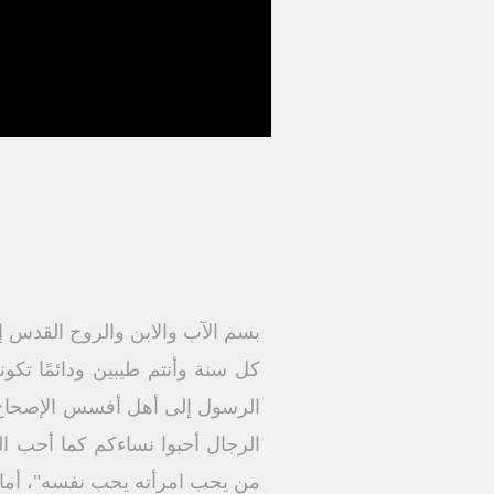
بسم الآب والابن والروح القدس إل
كل سنة وأنتم طيبين ودائمًا تك
الرجال أحبوا نساءكم كما أحب ا
من يحب امرأته يحب نفسه"، أما آ