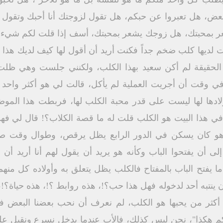
 هل تعبروا عن حبكم، هل تقول لزوجتك أنا أحبك وتقول لأو
 بمحبتك، هل زوجك يشعر بمحبتك، أسف إذا قلت لكم شيء ح
يها كلب ضخم جداً فكنت أريد أن أقول لها كيف لديك هذا ا
 الحقيقة لم أكن سعيد بهذا الكلب، ولكنني جلست وهي ظلت
ي وقت أن أجريت العملية لم يأكل، قالت لي هو أكثر واحد 
ولادها لها ليست على قدر محبة الكلب لها، فربطت هذا ال
 في هذا البيت هو الكلب قلت له ما قصة الكلاب؟! قال لي 
هو كان يسكن في الدور الرابع يظل يرقص، وطوال وقت صعو
أن يفتحوا الباب وكأنه هو يريد أن يقول لهم أنا أريد أن أفت
دما يفتح الباب بالمفتاح فالكلب يظل يتعلق به وأولاده كل من
ينتبه أحد لدخوله فهل هذا حب؟!، هذه روابط ؟!، هذه حياة؟!
 أكثر من يحبها هو الكلب، لم نعرف أن نحب بعضنا البعض ف
 فيكم هكذا"، نحن ليس كذلك، فالأب عندما يدخل نسرع ونقبل علي