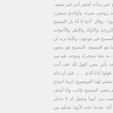
 عني بدأت أشعر أني غير سعيد،
ه زوجتي سيء، وأولادي سيئين،
، وقال "أحيا لا أنا بل المسيح
وجة والأولاد والأهل والأخوات
يح غير موجود، وكأننا نريد أن
نا هو المسيح، المسيح هو محور
، به نحيا ونتحرك ونوجد، هو سر
 أحد يأتي معي أقول لك قف أنت
 أبانا الذي .....، قبل أن تنام
صلي لهذا الموضوع، لدينا احتياج
أم ننتقم، المسيح غائب، وأنا أسف
غضب من أبونا وتقول له لا تدخل
نك عندما جئت لأبونا تشكو من