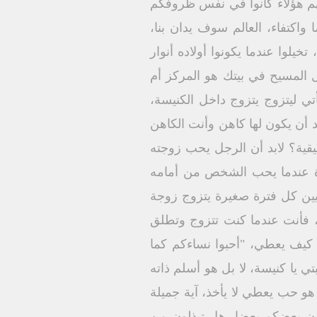
لهم هؤلاء كانوا في نفس ظروفكم
واكتفاء، العالم سوف يدان بنا،
تخيلوا عندما يكونوا أولاده أنوار
 المسيح في بيتك هو المركز أم
ي ليتزوج يتزوج داخل الكنيسة،
 أن يكون لها كاهن وأنت الكاهن
يقية؟ لابد أن الرجل يحب زوجته
بيرة عندما يحب الشخص من أمامه
يين كل فترة صغيرة يتزوج زوجة
، فأنت عندما كنت تتزوج وتطلق
 كيف يعطي، "أحبوا نساءكم كما
ي يا كنيسة، لا بل هو أسلم ذاته
و حب يعطي لا يأخذ، آية جميلة
بون بعضكم بعضا، هل تبذلون من