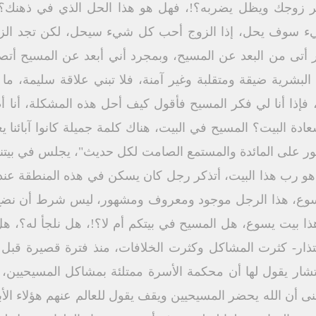
ر زوجك ويظل يضربه؟!، فهل هو هذا الحل الذي في ذهنك؟!
ء سوف يحل، إذا الزوج أحب كل شيء سيحل، لكن تجد الزوج
ر أتى من البعد عن المسيح، وبمجرد أني أبعد عن المسيح أ
بشرية ضيقة ومتقلبة وغير آمنة، فلا تبني علاقة سليمة، ما 
، فإذا أنا لي فكر المسيح فأقول كيف أحل هذه المشكلة، أنا 
دة البيت؟ المسيح في البيت، هناك كلمة جميلة كانوا آبائنا 
ور على المائدة والمستمع الصامت لكل حديث"، يجلس في بيتن
هو رب هذا البيت، أتذكر رجل كان يسكن في هذه المنطقة عندم
يسوع، هذا الرجل موجود ومعروف ومشهور، ليس شرط أن نضع كلن
نا هذا بيت يسوع، هل المسيح في بيتكم أم لا؟!، هل نلجأ له؟
ذار- كثرت المشاكل وكثرت الخلافات، منذ فترة قصيرة قبل 
 يقول لها أن محكمة الأسرة ممتلئة بمشاكل المسيحيين، يا
ى أن الله يحضر المسيحيين ويقف يقول للعالم عنهم هؤلاء الأبر