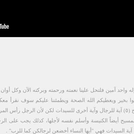
ه واحد آمين فلتحل علينا نعمته ورحمته وبركته الآن وكل أوان و
ونوا بخير ويعطيكم الله الصحة ويطمئننا عليكم سوف نقرأ معك
الرسول إلى أهل أفسس الإصحاح (٥) آية للرجال وآية أخرى للسيدات لكن لأن الرجل 
لمسيح أيضاً الكنيسة وأسلم نفسه لأجلها، كذلك يجب على الر
ية السيدات فهي "أيها النساء أخضعن لرجالكن كما للرب" .