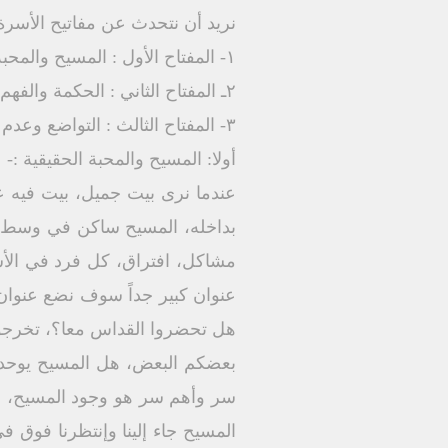
نريد أن نتحدث عن مفاتيح الأسرة 
١- المفتاح الأول : المسيح والمحبة الحقيقية.
٢ـ المفتاح الثاني : الحكمة والفهم.
٣- المفتاح الثالث : التواضع وعدم التدخلات.
أولا: المسيح والمحبة الحقيقية :-
عندما نرى بيت جميل، بيت فيه عب
بداخله، المسيح ساكن في وسط ال
مشاكل، افتراق، كل فرد في الأ
عنوان كبير جداً سوف نضع عنوا
هل تحضروا القداس معا؟، تخرجوا م
بعضكم البعض، هل المسيح يوحدك
سر وأهم سر هو وجود المسيح، ماذ
المسيح جاء إلينا وإنتظرنا فوق 