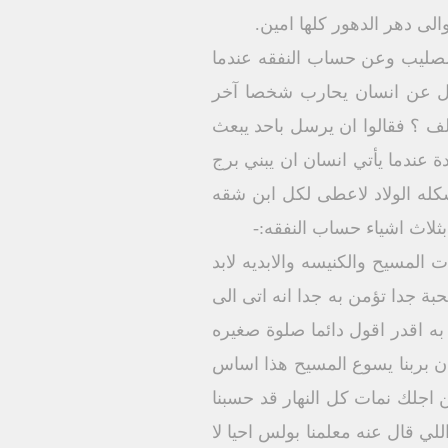
الى دهر الدهور كلها امين.
 الصليب وعن حساب النفقه عندما
قال عن انسان يحارب شخصا آخر
 ان لديهم 20 الف جندي و هو لدية 10,000 فقط هل يقدر بهذا العدد يحارب الذي لديه 20 الف ؟ فقالوا ان يرسل باحد يبعث
عندما يأتي انسان ان يبني برج
له الولاد لاعطى لكل ابن شقه
ثلاث اشياء حساب النفقه:-
لمسيح والكنيسه والابديه لابد
بة جدا تؤمن به جدا انه اتى الى
به اقدر اقول دائما صلوة صغيره
ان بربنا يسوع المسيح هذا اساس
ن اجلك نمات كل النهار قد حسبنا
 قال عنه معلمنا بولس احيا لا