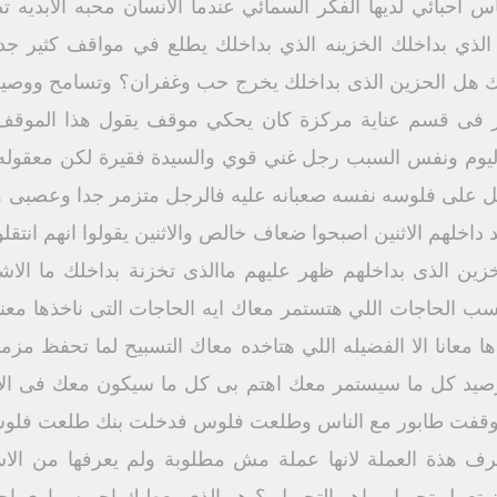
 احبائي لديها الفكر السمائي عندما الانسان محبه الابديه ت
ن الذي بداخلك الخزينه الذي بداخلك يطلع في مواقف كثير جد
ل الحزين الذى بداخلك يخرج حب وغفران؟ وتسامح ووصية و
ر فى قسم عناية مركزة كان يحكي موقف يقول هذا الموق
اليوم ونفس السبب رجل غني قوي والسيدة فقيرة لكن معقوله
كل على فلوسه نفسه صعبانه عليه فالرجل متزمر جدا وعصبى 
داخلهم الاثنين اصبحوا ضعاف خالص والاثنين يقولوا انهم انتق
لخزين الذى بداخلهم ظهر عليهم ماالذى تخزنة بداخلك ما الاش
ب الحاجات اللي هتستمر معاك ايه الحاجات التى ناخذها معنا 
ا معانا الا الفضيله اللي هتاخده معاك التسبيح لما تحفظ مزم
رصيد كل ما سيستمر معك اهتم بى كل ما سيكون معك فى الابد
وقفت طابور مع الناس وطلعت فلوس فدخلت بنك طلعت فلوس 
يعرف هذة العملة لانها عملة مش مطلوبة ولم يعرفها من ال