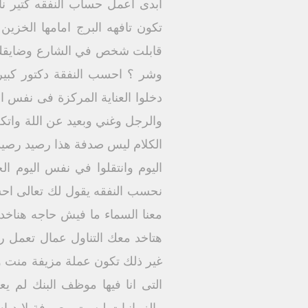
ابدى اعمل حساب النفقه كتير ناس
تكون تافهه البرج امامها الخزي
قابلت شخص في الشارع وضايقك ه
وشر ؟ احسب النفقة دكتور كبي
دخلوا العناية المركزة فى نفس 
والرجل وغني وبعيد عن اللة وات
الكلام ليس صدفة هذا رصيد رصيد 
اليوم وانتقلوا في نفس اليوم ا
نحسب النفقه يقول لك تعالى احس
معنا السماء ما فيش حاجه هناخده
هتاخد معك التناول عمال تعمل 
غير ذلك تكون عملة مزيفة منت 
التى انا فيها موظف البنك لم 