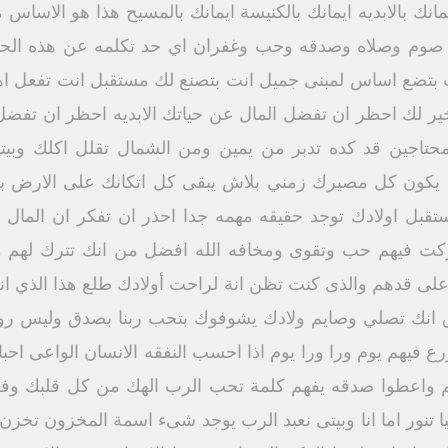
مانك بالابديه ايمانك بالكنيسة ايمانك بالمسيح هذا هو الاسا
نا صوم وصلاه وصدقه وحب وغفران اي حد تكلمه عن هذه الح
انت بتضع اساس لمبنى جميل انت بتصنع لك مستقبل انت تفعل 
لاخير لك احظر ان تفضل المال عن حياتك الابديه احظر ان تفض
حتاجين قد كده تدبر من يمين ومن الشمال تقلل اكلك وبيتك
يكون كل مصيرك زمني بلاش يبقى كل اتكانك على الارض بل
تقبل اولادك توجد حقيقه مهمه جدا احذر ان تفكر ان المال ه
ركت فيهم حب وتقوى ومخافه الله افضل من انك تترك لهم ملا
ى قدهم والذى كنت تظن انة لراحت أولادك طلع هذا الذي انت ت
انك تصلي وصايم ولادك يشوفوك بتحب ربنا بصدق وليس روتينية
ازرع فيهم يوم ورا ورا يوم اذا احسب النفقه الانسان الواعى ا
عتكم واعطوا صدقه يفهم كلمة تحب الرب الهك من كل قلبك و
ا تنور اما انا وبيتى نعبد الرب يوجد شىء اسمة المخزون تخ