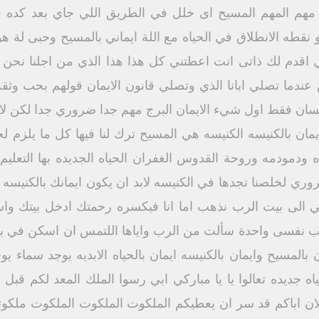
ش مهم المهم المسيح اى خلل في الطريق اللي جاي بعد كده
 نقطه الانطلاق في الحياه مع اللة ايماني بالمسيح وحبى لة ه
 اقدم لك ذاتى انت اعطتني كل هذا هذا الذي من اجلنا نحن 
دما تصلي ابانا الذي وتصلي قانون الايمان قولهم بحب وثقه 
للسان فقط اول شيء الايمان البرج مهم جدا ضروري جدا لكن لا
 ايمان بالكنيسه الكنيسه هي المسيح ترك لنا فيها كل ما يلزم ل
ده ودمودمه وروحة القدوس الغفران الحياه الجديده بها التعليم 
ي لخلصنا تجدها في الكنيسه لابد ان يكون ايمانك بالكنيسه
 لي الى بيت الرب نذهب اما انا فبكسره رحمتك ادخل بيتك و
وب نفسى واحدة سألت من الرب واياها اللتمس ان اسكن في بي
المسيح وايمان بالكنيسه ايمان بالحياه الابديه يوجد سماء يو
جديده تعالوا يا يا مباركي ابي رسوا الملك المعد لكم قبل ت
رلان اباكم قد سر ان يعطيكم الملكوت الملكوت الملكوت ملكو