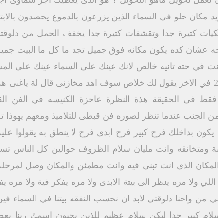
ن تعمل تحويل ماهو التحويل ؟ هو الذى يعطيك اجر سماوى اجر 
د مكان حلو فى السماء الذين يزرعون بالدموع يحصدون بالابته
سكيات كتيرة جدا وتقشفات كتيرة جدا يخفف الحمل من دلوق
جه عشان كده يكون مكانه فوق جميل تجد ما كل ما البيت جميل
نت في حته تانيه خالص لانك عينك على السماء عينك على المس
مستقبل تاني هنعيش قد ايه 10 20 في الاخر يقول لك خلاص سوف اهد مخازنى قال لة
قط فى الحقيقة هذة النظرة عاجزة الكنيسه في الفن القب
ن الجنب عندما تنظر لصوره فن قبطى للتلاميذ ومعهم يهوذا تجد
يكون بداخلك فرح كبير فرح ابدى فرح لا ينطق به يقولوا عليه 
نة ومتخانقه وانت مليان سلام الظروف حوالين كل الناس تس
لمكان الذى انت تبنى فية وانت مطمئن والمكان وصل لمرحله
اللي ولا مره ينظر الى بيتة الابدى ولا مره يفكر فية ولا مره 
 من واحنا دلوقتي لابد ان نحسب النفقه بيتنا في السماء فين 
ام كبير جدا ليكن سلام عظيم للذين يحبون اسمك ربنا يعطي