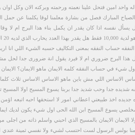
ه واحد امين فتحل علينا نعمته ورحمته وبركته الان وكل اوان و
ا الصباح المبارك فصل من بشارة معلمنا لوقا يكلمنا عن حمل
يسأل نفسه اذا كان يقدر ان يكمل بناء هذا البرج ام لا و
فقالوا
قه حساب النفقه بمعنى التكاليف حسبه الشيء اللي انا اريدة 
 هذا البرج ضروري ام لا فيرد يقول انة ضرورى جدا لحل مشك
ل شيء في حساب النفقه كلمه الايمان ماهو الايمان؟ الايمان ب
اساس الاساس اللي مش باين ماهو الاساس الاساس ثلاث كلمات ا
ه شديده جدا وحب شديد جدا بربنا يسوع المسيح اولا المسيح تح
جديده اخذ طبيعتي اعطاني امور لا استحقها احبه اتبعه اؤمن 
 ومخلصي يسوع المسيح ابن الله الحى اول شيء يكون لديك ايم
 الايمان الايمان بالمسيح الذي احبني واسلم ذاته من اجلى م
لمنا بولس الرسول لست احتسب لشيء ولا نفسي ثمينة عندي اللي