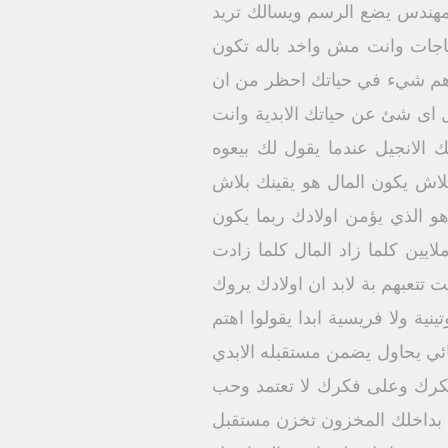
س مهندس يضع الرسم ويسالك تريد
اجات وانت مش واخد باله تكون
اهم شيء في حياتك احظر من ان
ل اى شئ عن حياتك الابدية وانت
 الانجيل عندما يقول لك بيعوه
اش يكون المال هو يقينك بلاش
و الذي يؤمن اولادك ربما يكون
يين كلما زاد المال كلما زادت
تعبهم بة لابد ان اولادك يروك
 ولا فريسية ابدا يقولوا اهتم
حبائي يحاول يضمن مستقبله الابدي
فكرك وعلى فكرك لا تعتمد وحب
زن بداخلك المخزون تخزن مستقبل