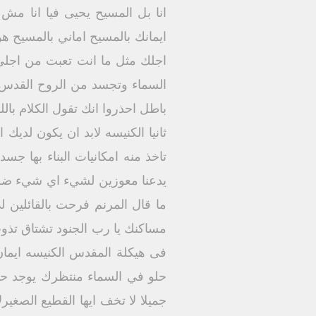
انا بل المسيح يحيى فيا انا م
ايمانك بالمسيح اماني بالمسيح هو
اجلك مثل ما انت تعبت من اجلي
السماء وتجسد من الروح القدس عن
باطل احذروا انك تقول الكلام با
ثانيا الكنيسه لابد ان يكون لديك
تاخذ منه امكانيات البناء بها جس
يدعنا معوزين لشيء اي شيء ضرور
ما قال المرنم فرحت بالقائلين
مساكنك يا رب الجنود تشتاق تذ
فى هيكلة المقدس الكنيسه ايمان ب
حلو في السماء منتظرك يوجد حياه 
جميلا لا تخف ايها القطيع الصغي