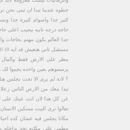
والزمانيات ليست معروفة لابد ا
خطوه عندما تبدا ان تبنى نحن نري
كثير جدا واصوام كتيرة جدا ون
حاجه درجه تانيه بيجيب اعلى حا
جدا العالم يكون مهتم بحاجات وا
ينظر على الارض فقط والمال ف
يرسموهم بعين واحده يجيبوا لك م
؟ لانة لم يرى الا تحت تجلس هنا 
تبدا معك من الارض الناس زعلا
عن كل هذا لان انت عينك على ا
تعالوا نرى البيت مسكين الانسان 
مكانا يجلس فيه عشان كده احبائي
مطمن على مكانه تجد بداخله سل