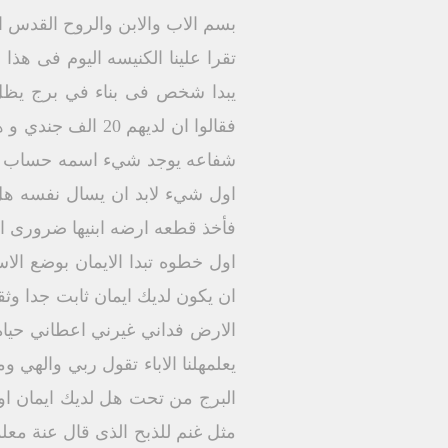
بسم الاب والابن والروح القدس ال
تقرا علينا الكنيسه اليوم فى هذ
يبدا شخص فى بناء في برج يظل 
شفاعه يوجد شيء اسمه حساب النف
اول شيء لابد ان يسال نفسه هل
فأخذ قطعه ارضه ابنيها ضرورى او
اول خطوه تبدا الايمان بوضع ال
ان يكون لديك ايمان ثابت جدا وثق
الارض فداني غيرني اعطاني حياه 
يعلمهلنا الاباء تقول ربي والهي
البرج من تحت هل لديك ايمان اولا
مثل غنم للذبح الذى قال عنة مع