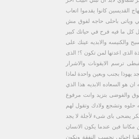
سماوي لابد ان نبني البيت اخر
اج القديسين كانوا يقدموا اتعاب
تي وياتى باحلى حاجه لفوق مش
 كل ما فيه فرح في حياتك كبير
يح والكنيسه والابديه عينك على
 ياغبى هذة الذى اعدتها لمن تكون ؟! الذى
طى ترسم الايقونات والاشرار
 يهوذا بجنب وبعين واحدة لماذا
ان هو السعاده الابديه هذا الذي
وق والفوضى بتزيد وانت مرفوع
 حلوه وتشجع ولادك وتقول لهم
يفكر يضحى باى شىء لأجلة لا يجد
مكاننا فين عندما يكون الانسان
نا احبائي نحسب النفقة ونكون