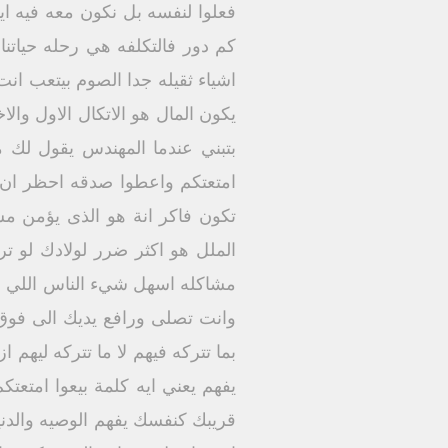
فعلوا لنفسه بل نكون معه فيه اي
كم دور فالتكلفه هي رحله حيات
اشياء ثقيله جدا الصوم بيتعب 
يكون المال هو الاتكال الاول وا
بتبني عندما المهندس يقول لك م
امتعتكم واعطوا صدقه احظر ان 
تكون فاكر انة هو الذى يؤمن مس
الملل هو اكثر ضرر لولادك لو ت
مشاكله اسهل شيء الناس اللي عل
وانت تصلى ورافع يديك الى فوق 
بما تتركه فيهم لا ما تتركه ليهم 
يفهم يعني ايه كلمة بيعوا امت
قريبك كنفسك يفهم الوصيه والدني