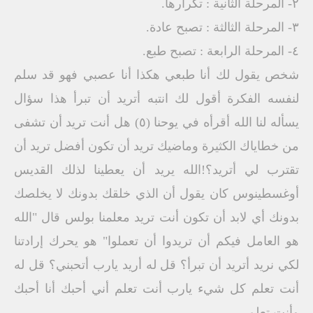
٢- المرحلة الثانية : تكرارها.
٣- المرحلة الثالثة : تصبح عادة.
٤- المرحلة الرابعة : تصبح طبع.
شخص يقول لك أنا طبعي هكذا أنا عصبي فهو قد سلم
لنفسه الفكرة أقول لك انتبه أتريد أن تبرأ هذا سؤال
يسأله لنا الله أقرأه في يوحنا (٥) هل أنت تريد أن تشفى
من خطاياك الكثيرة وماضيك تريد أن تكون أفضل تريد أن
تقترب لي أتريد؟!الله يريد أن يعطينا لذلك القديس
أوغسطينوس كان يقول أن الذي خلقك بدونك لا يخلصك
بدونك أي لابد أن تكون أنت تريد معلمنا بولس قال "الله
هو العامل فيكم أن تريدوا أن تعملوا" هو يحرك إرادتنا
لكي نريد أتريد أن تبرأ؟ قل له أريد يارب أتحبني؟ قل له
أنت تعلم كل شيء يارب أنت تعلم أني أحبك أنا أحبك
وأنت تعلم.