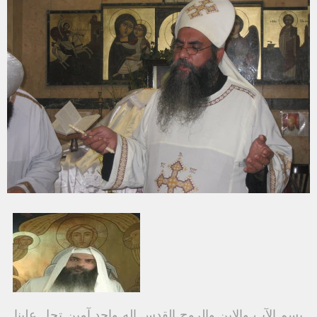
بسم الآب والابن والروح القدس إله واحد آمين تحل علينا