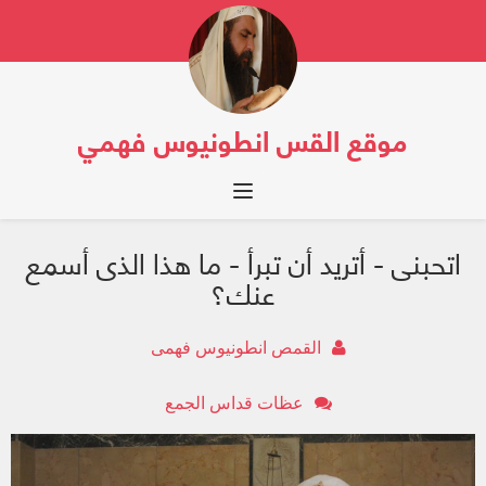
موقع القس انطونيوس فهمي
Toggle navigation
اتحبنى - أتريد أن تبرأ - ما هذا الذى أسمع
عنك؟
القمص انطونيوس فهمى
عظات قداس الجمع