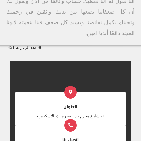
أننا نقول له أننا نعطيك حساب وكالتنا من الآن ونقول لك
أن كل ضعفانتا نضعها بين يديك واثقين في رحمتك
وتحننك يكمل نقائصنا ويسند كل ضعف فينا بنعمته لإلهنا
المجد دائمًا أبديا آمين.
عدد الزيارات 451
العنوان
‎71 شارع محرم بك - محرم بك. الاسكندريه
اتصل بنا