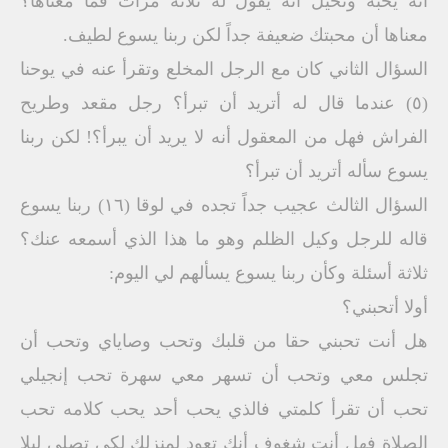
أنه يحبه وتخيل أنه يقول له ثلاثة مرات فما معناها؟
معناها أن محبتك ضعيفة جداً لكن ربنا يسوع لطيف.
السؤال الثاني كان مع الرجل المخلع وتقرأ عنه في يوحنا
(٥) عندما قال له أتريد أن تبرأ؟ رجل مقعد وطريح
الفراش فهل من المعقول أنه لا يريد أن يبرأ؟! لكن ربنا
يسوع سأله أتريد أن تبرأ؟
السؤال الثالث عجيب جداً تجده في لوقا (١٦) ربنا يسوع
قاله للرجل وكيل الظلم وهو ما هذا الذي أسمعه عنك؟
ثلاثة أسئلة وكأن ربنا يسوع يسألهم لي اليوم:
أولا أتحبني؟
هل أنت تحبني حقا من قلبك وتحب وصاياي وتحب أن
تجلس معي وتحب أن تسهر معي سهرة تحب إنجيلي
تحب أن تقرأ كلمتي فالذي يحب أحد يحب كلامه تحب
الصلاة فهل أنت شغوف أنك تعود لمنزلك لكي تصلي ليلا