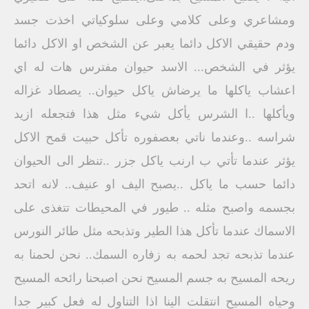
ومشاعري وعلى كلامي وعلى سلوكياتي اخذت جسد
ودم حقيقي الاكل دائما يعبر عن الشخص او الاكل دائما
يؤثر في الشخص... الاسد حيوان مفترس هات له اي
اعشاب ياكلها ما يرضاش ياكل حيوان.. يصطاد غزاله
ويأكلها ..ا الشرس يأكل شيء مثل هذا فتجعله ازيد
شراسه ..وعندما ناتي بعصفوره تأكل حبيت قمح الاكل
يؤثر عندما تأتي ب ارنب ياكل جزر ..تنظر الى الحيوان
دائما حسب ما ياكل ..يصبح اليف او عنيف.. لانه اتحد
بجسمه واصبح مثله .. طيور في المحيطات تتغذى على
الاسماك عندما تأكل هذا الطير وتذبحه مثل طائر النورس
عندما تذبحه تجد لحمه به زفاره السمك.. نحن لحمنا به
ريحه المسيح به جسم المسيح نحن اصبحنا رائحه المسيح
وحياه المسيح انتقلت الينا اذا التناول له فعل كبير جدا