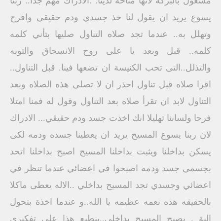
مشغول بالبركة لانها متاحة لدينا. .الادراك مهم جدا.. ربنا
يسوع يريد ان يقول لنا خذ جسدي ودم حقيقي وافرح
وتهلل به.. عندما تجد صلاه التناول صليها بتأني كلمه
كلمه.. قبل وبعد يا على روح الانسحاق والتوبه
والتذلل..التى تحب الكنيسة ان تضعها فينا. قبل التناول..
اقرا صلاه قبل تناول احذر ان لا تصلي هذه الصلاه وبعد
التناول لابد ان تقرأ صلاه بعد التناول وقول له فمنا امتلا
فرحا ولساننا تهليلا انك اخذت جسد ودم حقيقي... الادراك
لان ربنا يسوع المسيح يريد ان يعطينا جسده ودمه لكى
يسكن بداخلنا ويثبت بداخلنا المسيح اصبح بداخلنا اتحد
بجسمي جسد ودمه اصبحوا في اعضائي عندما تنظر في
اعضائي وجسدي تجد المسيح بداخلي ..الاله يعطى ماكلا
بالحقيقه هذه نعمه عظيمه يا الله..و عندما اخذة بتحول
الية . يصبح المسيح بداخلى..ينطبع هذا على تفكيري