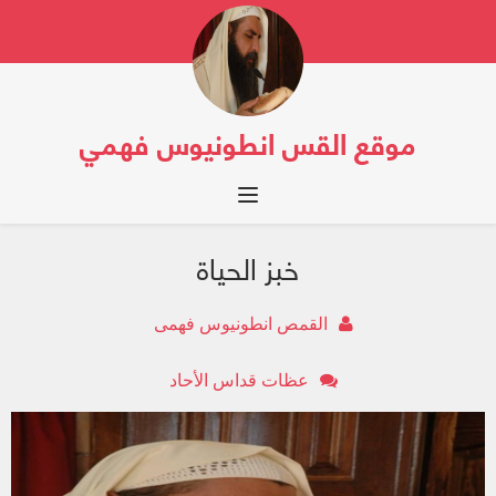
موقع القس انطونيوس فهمي
Toggle navigation
خبز الحياة
القمص انطونيوس فهمى
عظات قداس الأحاد