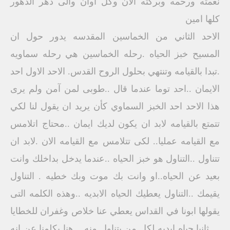
نعمته ورحمه وبركته الان وكل اوان والى دهر الدهور
كلها امين
الاحد الثاني من الخماسين المقدسه يدور حول ان
المسيح خبز الحياه .رحله الخماسين هي رحله سماويه
.تبدا بالقيامه وتنتهي بحلول الروح القدس. الاحد الاول احد
الايمان ..احد توما عندما قال ..طوبى لمن آمن ولم يرى
هذا الاحد احد الخبز السماوي كأن يريد ان يقول لنا لكي
تتمتع بالقيامه لابد ان يكون لديك ايمان ..محتاج اتلامس
مع القيامه عمليا.. لكى تتلامس مع القيامه الان .لابد ان
تتناول ..التناول هو خبز الحياه ..عندما يدخل بداخلك وانت
بعيد عن الحياه..او وانت بك موت وبك خطيه . التناول
يقيمك ..التناول يعطيك الحياه الابديه ..وهذه الكلمه التى
يقولها ابونا في القداس يعطي عنا خلاص وغفران للخطايا
. ..ثانيا حياه ابديه لكل من يتناول منه ...هنا يكلمنا عن انه