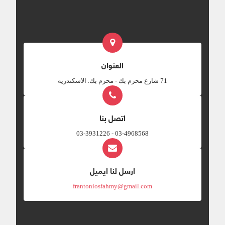
العنوان
‎71 شارع محرم بك - محرم بك. الاسكندريه
اتصل بنا
03-4968568 - 03-3931226
ارسل لنا ايميل
frantoniosfahmy@gmail.com