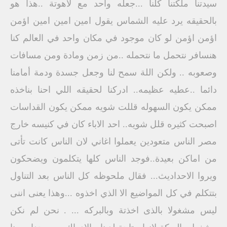
سيدتنا ملكتنا كلنا ...جعله واحد مع لاهوتة ..هذا هو
بالحقيقه يرد عليه الشماس يقول امين امين امين اؤمن
اؤمن اؤمن لو كان موجود في مكان واحد في العالم كنا
هنسافر نتحمل ما نتحمله ..من زمن ومادة ومن مسافات
وصعوبه .. ولكن اللة سمح لنا وجعل جسدة ودمة أمامنا
دائما ..عطيه عظيمه.. ادركنا لحقيقه اللي احنا بناخذه
ممكن يكون السهوله قللت شويه ممكن يكون القداسات
اصبحت كثيره قلل شويه.. احد الاباء كان في كنيسه خارج
مصر الناس متعودين يعملوا اغاني لان الناس كانت تأتى
من اماكن بعيدة..فوجد الناس كلها يتكلمون ويضحكون
ويروا الاحداديث... فقال ملحوظه كل الناس بعد التناول
بتتكلم في كل المواضيع الا الذي اخذوه ...وهذا يعنى اننى
ليس مشغولا بالذى اخذتة وبالبركه ... . نحن لم نكن