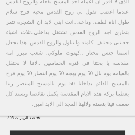
الذى لا اقدر ان اعمله اجد المسيح يفعله والروح القدس
عندما اغضب تقول لي روح القدس محبه فرح سلام
طول اناة لطف. وداعة...انت ابني لابد ان الشجره تثمر
بثماري اجد الروح القدس تشتغل بداخلي..ثلاث اشياء
جعلتنى مختلف. كلمته والتناول والروح القدس .هذا يجعل
اسمنا جنس مختار ..كهنوت ملوكي. شعب مبرر امه
مقدسه يا بختنا في فتره الخماسين ..لاننا لا نحتفل
بالقيامه يوم بال 50 يوم بهجه 50 يوم انتصار 50 يوم فرح
بالمسيح القائم بداخلنا 50 يوم بالمسيح المنتصر ربنا
يعطينا بركه هذه الايام المقدسة يكمل نقائصنا ويسند كل
ضعف فينا بنعمته ولالهنا المجد الى الابد امين.
عدد الزيارات 805