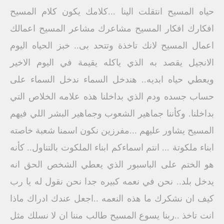
حياه المسيح انتقلت الينا ...كلامك يكون كلام المسيح
افكارك افكار المسيح مشاعرك مشاعر المسيح اعمالك
اعمال المسيح لانك تاخذة وتتحد بى.. خبز الحياه اليوم
الانجيل يقصد به الذي ياكله يقيمة في اليوم الاخير
ويعطي حياه ابديه.. هندخل السماء ندخل السماء على
حساب جسده ودم الذي بداخلنا هذه علامه الخلاص التي
بداخلنا. وكأننا جماهير الشعوب وجماهير البشر اللي فيهم
المسيح يشاور عليهم ...مفرزين نكون اسمنا شعبة خاصته
ابناء ملكوتة ... انتم اسماءكم ابناء الملكوت بالتناول.. كأنه
هو الختم على الباسبور الذي يعطي الشخص الحق انه
يدخل بلد.. نحن في نعمه كبيره جدا نحن نقول له يا رب
كيف ان نشكرك ما هذه النعمه ..اجعل عندك ادراك ماذا
انت تاخذ ..ربنا يسوع المسيح طالب مننا ان لا نسلك مثل