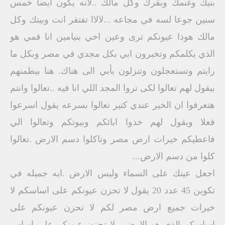
بنيك وغنمك وبقرك وكل مالك ..لانه يكون ايضا خمس
سنين جوعا لسه في مجاعه ...لالاا تفتقر انت وبيتك وكل
مالك هوذا عيونكم ترى وعين اخي بنيامين انا فمي هو
الذي يكلمكم وتخبرون ابي بكل مجدي في مصر وبكل ما
رايتم وتستعجلون وتنزلون بأبي الى هناك. هنا بيطمنهم
بيقول لهم تعالوا لكى تروا المجد اللي انا فيه ..تعالوا وانتم
هتعرفوا ان الخير عندي كتير تعالوا بسرعه يقول اسرعوا
فعلا ويقول لهم خذوا ابائكم وبيوتكم وتعالوا الي
فاعطيكم خيرات ارض مصر وتاكلوا دسم الارض .تعالوا
كلوا من دسم الارض...
اجعل عينك على السماء وليس الارض .ايه جميله في
تكوين 45 عدد 20 يقول لا تحزن عيونكم على اساسكم لا
خيرات جميع ارض مصر لكم لا تحزن عيونكم على
اساسكم الذي هو الارض . لا تحزن عيونكم على اساس