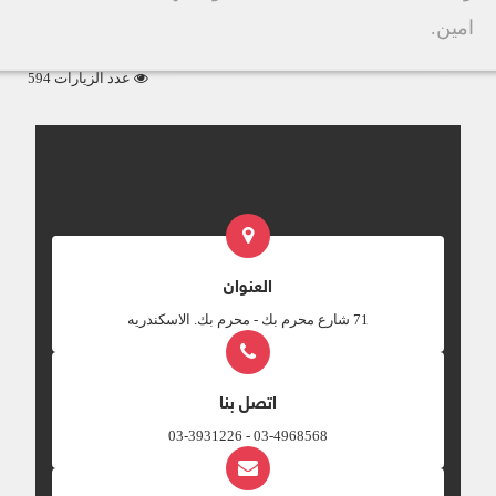
امين.
عدد الزيارات 594
العنوان
‎71 شارع محرم بك - محرم بك. الاسكندريه
اتصل بنا
03-4968568 - 03-3931226