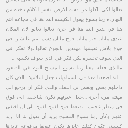
تعالوا لكى تاكلوا من دسم الارض .نفس الكلام ناخده من
النهارده ربنا يسوع بيقول الكنيسه انتم هنا في مجاعه انتم
هنا في ضيق انتم هنا في حزن تعالوا تعالوا لان المكان
عندي مليان خير مليان فرح مليان دسم انتم عايشين في
جوع بلاش تعيشوا مهددين بالجوع تعالوا..ولا تفكر فى
الذى سوف تخسرة لكن فكر في الذى سوف تكسبة ..
ماالذى فعلة معنا ربنا يسوع المسيح اليوم في الصعود
...انة اصعدنا معة فى السماويات جعل التلاميذ ..الذى كان
داخلهم بعض وبعض نن الشك والذى فكر ان يرجع الى
مهنته مرة أخرى...جعل عيونهم تكون شاخصه الى فوق
في منظر عجيب.. يصعظ فوق لفوق لفوق الى ان اختفى
عنهم وكأن ربنا يسوع المسيح يريد أن يقول لنا انا اريد
كنيستي تكون كذلك عايزها تكون عيونها مرفوعه عايزها