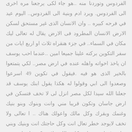
الفردوس وتوردنا منه ..هو جاء لكى يرجعنا مره اخرى
الى الفردوس. ويرد ادم وبنية الى الفردوس.. اليوم عيد
في فرحه كبيره .. وان الانسان الذى غير مستحق لسكن
الارض الانسان المطرود فى الارض يقال له تعالى ليك
مكان في السماء.. في جزء هنقراه ثلاث او اربع ايات من
سفر التكوين بركته علينا جميعا امين ..عندما احب يوسف
ان ياخذ اخواته واهله عنده في ارض مصر.. لكي يتمتعوا
بالخير الذى هو فيه .فيقول في تكوين 49 اسرعوا
وصعدوا الى ابي وقولوا له هكذا يقول ابنك يوسف قد
جعلنا الله سيدا لكل مصر انزل لى لا تخف فتسكن في
ارض جاسان وتكون قريبا مني وانت وبنوك وبنو بنيك
وغنمك وبقرك وكل مالك واعولك هناك .. ا تعالى ولا
تخف لايوجد خطر تعال انت وكل حاجتك انت وبنيك وبني