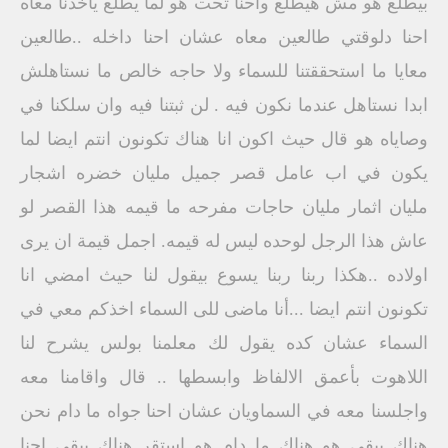
بيطلع هو مش هيطلع واحنا تحت هو لما يطلع ياخذنا معاه
احنا دلوقتي طالعين معاه عشان احنا داخله ..طالعين
معايا ما استحققتنا للسماء ولا حاجه خالص ما نستاهلش
ابدا نستاهل عندما نكون فيه . لن ثبتنا فيه وان سلكنا في
وصاياه هو قال حيث اكون انا هناك تكونون انتم ايضا لما
يكون في اب عامل قصر جميل مليان خضره اشجار
مليان اثمار مليان حاجات مفرحه ما قيمه هذا القصر لو
عاش هذا الرجل لوحده ليس له قيمه. اجمل قيمة ان يرى
اولاده ..هكذا ربنا ربنا يسوع بيقول لنا حيث امضي انا
تكونون انتم ايضا ...أنا ماضى للى السماء اخذكم معي في
السماء عشان كده يقول لك معلمنا بولس يشرح لنا
اللاهوت بأعمق الالفاظ وابسطها .. قال واقامنا معه
واجلسنا معه في السماويان عشان احنا جواه ما دام نحن
هناك يبقى هو هناك ما دام هو استقر هناك يبقى احنا