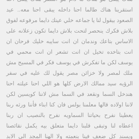
استقرينا هناك طالما احنا داخله يبقى احنا معه.. عيد
الصعود بيقول لنا يا جماعه خلي عينك دايما مرفوعه لفوق
بلاش فكرك ينحصر لتحت بلاش دايما تكون زعلانه على
الاساس بتاعك وندمان ان انت سايبه خليك فرحان ان
انت بتاخده تخيل ان انت تشعر ان انت محمي في
يوسف لكن ما تفكرش في يوسف فكر في المسيح مش
ملك لمصر ولا خزائن مصر يقول لك عليه في سفر
الرؤيه سيد ممالك الارض كلها هو اللي احنا عيلته احنا
هندخل السما ونقعد في السما مش لاننا كويسين لكن
لاننا اولاده قالها معلمنا بولس فان كنا ابناء فأننا ورثه ربنا
يعطينا نفرح بحياتنا السماويه نفرح بالنصيب ان ربنا
اعطاه لنا وتبقى قلبنا دايما متعلق بيه يكمل نقائصنا
ويسند كل ضعف فينا بنعمته ولا الهنا المجد الى الابد