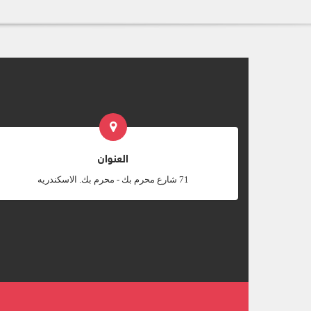
العنوان
‎71 شارع محرم بك - محرم بك. الاسكندريه