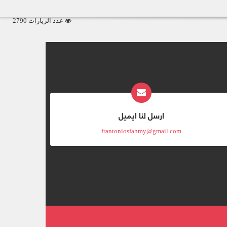
عدد الزيارات 2790
ارسل لنا ايميل
frantoniosfahmy@gmail.com