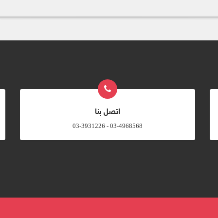
اتصل بنا
03-4968568 - 03-3931226