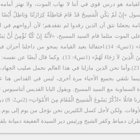
، 3).احتفالنا بعيد القيامة هو درس قوي في أننا لا نهاب الموت، ولا نهتز
 يَكُنِ الْمَسِيحُ قَدْ قَامَ فَبَاطِلَةٌ كِرَازَتُنَا وَبَاطِلٌ أَيْضًا إِيمَا
تفالنا بعيد القيامة يجعلنا نثق أن الذين رقدوا لم نفقدهم؛ لأن أرو
ثلما قام السيد المسيح، «لأَنَّهُ إِنْ كُنَّا نُؤْمِنُ أَنَّ يَسُوعَ مَا
بِيَسُوعَ سَيُحْضِرُهُمُ اللَّه أَيْضًا مَعَهُ» (1تس4: 14).احتفالنا بعيد القيام
بولس الرسول: «لاَ تَحْزَنُوا كَالْبَاقِينَ الَّذِينَ لاَ رَجَاءَ لَهُمْ» 
الْمَسِيحِ. ذَاكَ أَفْضَلُ جِدًّا» (في1: 23).وأما نحن الذين مازلنا في هذا العالم نح
حينما نلتقي بجميع الأحباء مرة أخرى، ليس في القداس هنا ع
ة السماوية مع السيد المسيح. ويقول البابا القديس أثناسيوس
القيامة: "إن 
قات. ولكن لأجل كسل الكثيرين نحن نؤجل من يوم إلى يوم. فلنب
 مطران دمياط وكفر الشيخ ورئيس دير السيدة العفيفة دميانة بل