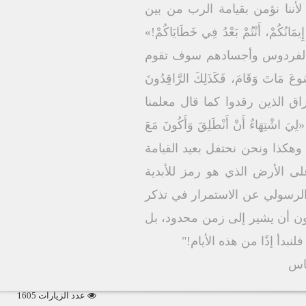
 أمامه لأننا نؤمن بقيامة الرب من بين
نُكُمْ، أَنْتُمْ بَعْدُ فِي خَطَايَاكُمْ!»
احهم في الفردوس وأجسادهم سوف تقوم
تَ وَقَامَ، فَكَذَلِكَ الرَّاقِدُونَ
ة يمحو من داخلنا أحزان فراق الذين رقدوا كما قال معلمنا
(1تس4: 13). وكما قال أيضًا عن نفسه: «لِيَ اشْتِهَاءٌ أَنْ أَنْطَلِقَ وَأَكُونَ مَعَ
مل صليب الجهاد، وهكذا ونحن نحتفل بعيد القيامة
لى الأرض الذي هو رمز للأبدية
 الرسولي عن الاستمرار في تذكر
الصوت الرسولي ينذرنا قائلًا «اذْكُرْ يَسُوعَ الْمَسِيحَ الْمُقَامَ مِنَ الأَمْوَاتِ» (2تي2: 8) دون أن يشير إلى زمن محدود، بل
دأ إذًا من هذه الأيام!"
قاس
عدد الزيارات 1605