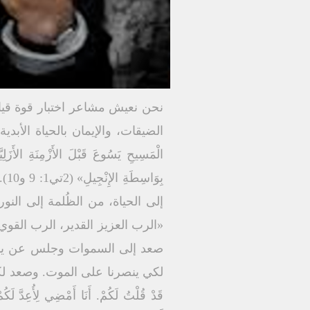
نحن نعيش مشاعر اختبار قوة قيا
الضيقات، والإيمان بالحياة الأبدية.. ا
الْمَسِيحِ يَسُوعَ قَبْلَ الأَزْمِنَةِ الأَزَلِ
بِ
إلى الحياة، من الظُلمة إلى الن
صعد إلى السموات وجلس عن يمين 
لكي ينصرنا على الموت. وصعد لكي يعرِّف
قَدْ قُلْتُ لَكُمْ. أَنَا أَمْضِي لِأُعِدَّ لَكُ