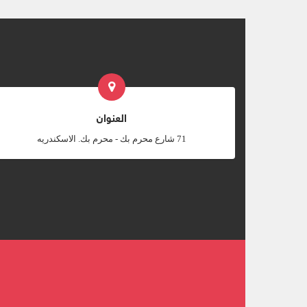
العنوان
‎71 شارع محرم بك - محرم بك. الاسكندريه