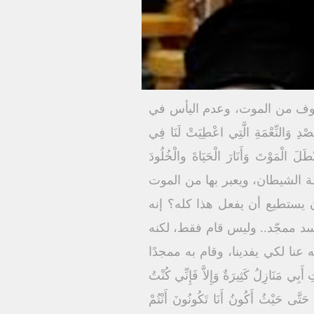
لخوف من الموت، وعدم اليأس في
ِّعْمَةِ الَّتِي اعْطِيَتْ لَنَا فِي
َلَ الْمَوْتَ وَأَنَارَ الْحَيَاةَ والْخُلُودَ
ي كانت في قبضة الشيطان، ويعبر بها من الموت
ن يستطيع أن يفعل هذا كله؟ إنه
الرب الذي قام منتصرًا بجسد ممجّد.. وليس قام فقط، لكنه
ا لكي يفدينا، وقام به ممجدًا
ُ كَثِيرَةٌ وَإِلاَّ فَإِنِّي كُنْتُ
حَتَّى حَيْثُ أَكُونُ أَنَا تَكُونُونَ أَنْتُمْ