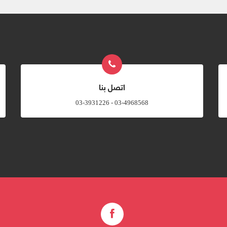
اتصل بنا
03-4968568 - 03-3931226