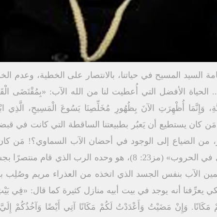
مة السيد المسيح في حياتنا، بالانتصار على الخطية، وعدم ا
لحياة الأفضل التي أُعطيت لنا من الله الآب: «بِمُقْتَضَى الْقَصْدِ وَالن
يَّةِ، وَإِنَّمَا أُظْهِرَتِ الآنَ بِظُهُورِ مُخَلِّصِنَا يَسُوعَ الْمَسِيحِ، الَّذِي ابْط
وَاسِطَةِ الإِنْجِيلِ» (2تي1: 9 و10).مَن كان يستطيع أن يَعبُر بطبيعتنا الساقطة الت
ور، من الضياع إلى الوجود في أحضان الآب السماوي؟! مَن كا
«الرب العزيز القدير، الرب القوي في الحروب» (مز23: 8)، هو وحده 
الآب بنفس الجسد الذي اتخذه من العذراء مريم وصُلِب به عن
نا أنه يوجد في بيت أبيه منازل كثيرة كما قال: «فِي بَيْتِ أَبِي مَنَازِل
مْ مَكَانًا. وَإِنْ مَضَيْتُ وَأَعْدَدْتُ لَكُمْ مَكَانًا آتِي أَيْضًا وَآخُذُكُمْ إِلَيَّ 