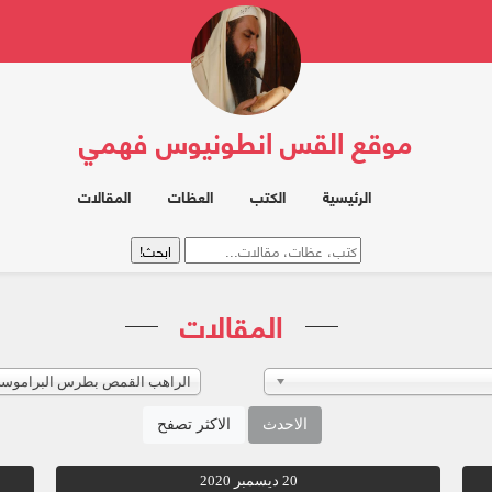
موقع القس انطونيوس فهمي
الرئيسية
الكتب
العظات
المقالات
المقالات
الراهب القمص بطرس البراموس
الاحدث
الاكثر تصفح
20 ديسمبر 2020