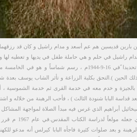
ارين قديسين هم عم أسعد و مدام راشيل و كان قد رزقهما الله
ام راشيل في حلم و هي حاملة طفل في يديها و تعطيه لها و ت
بعدها بأشهر جاء الطفل يوسف تحديدا ًفي 16-9-1944م ، رسم شماساً
 ذلك الحين ).التحق بكلية الزراعة و تأثر الشاب يوسف بعدة
الجيزة و خدم معه في خدمة القرى ثم خدمة الشموسية ، أم
عد قداسة البابا شنودة الثالث ) ، فأحب الرهبنة من خلاله و اشتا
يخائيل أبراهيم الذي غرس فيه مبدأ الصلاة لمواجهة المشاكل 
كذلك القمص مرقس داوود
بنة و بعد صلوات كثيرة فاجأه البابا كيرلس أنه مدعو للك