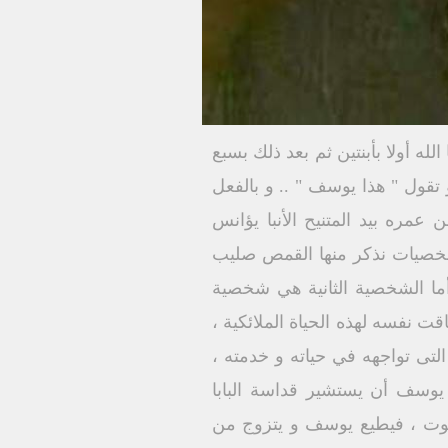
 أولا بأبنتين ثم بعد ذلك بسبع
قول " هذا يوسف " .. و بالفعل
 و هو في الخامسة من عمره بيد المتنيح الأنبا يؤانس
 شخصيات نذكر منها القمص صليب
ا الشخصية الثانية هي شخصية
قت نفسه لهذه الحياة الملائكية ،
التى تواجهه في حياته و خدمته ،
 الذي جعله مولعاً لدراسة الكتاب المقدس.في عام 1967 م قرر يوسف أن يستشير قداسة البابا
هنوت ، فيطيع يوسف و يتزوج من