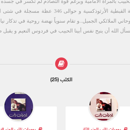
الحبيب بالمرآة الامامية وبرغم قوة التصادم لم تكسر في جسد
حوالى 150 كتاب أثرى بها المكتبة القبطية الأرثوذكس
حاني الملائكي الجميل..و تقام سنوياً نهضة روحية في تذكار نيا
سأل الله أن ينيح نفس أبينا الحبيب في فردوس النعيم و يقبل 
الكتب (25)
يوميات تائب الجزء الثانى
يوميات تائب الجزء الا