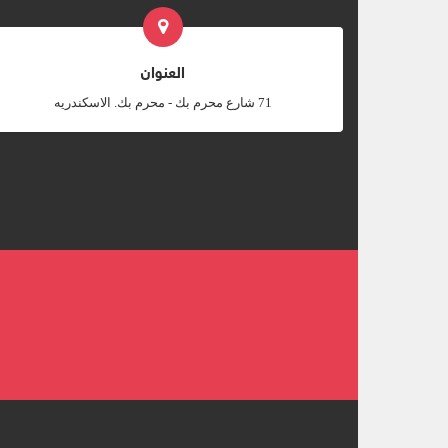
العنوان
‎71 شارع محرم بك - محرم بك. الاسكندريه