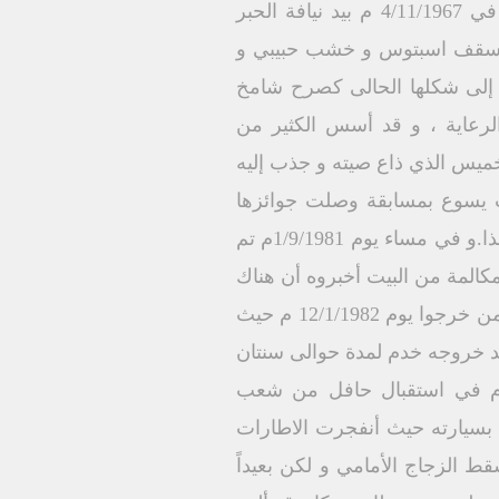
خادمة فاضلة جداً هي أمال أيوب ، و يرسم كاهناً على مذبح السيدة العذراء مريم بالعمرانية في 4/11/1967 م بيد نيافة الحبر
 بأسقف اسبتوس و خشب حبيبي و
سة إلى شكلها الحالى كصرح شامخ
الرعاية ، و قد أسس الكثير من
خميس الذي ذاع صيته و جذب إليه
ب يسوع بمسابقة وصلت جوائزها
لسيارة هدية و لا يزال أبناؤه يواصلون هذه الخدمة بالاجتماع كما رسمها هو بالاجتماع إلى يومنا هذا.و في مساء يوم 1/9/1981م تم
المة من البيت أخبروه أن هناك
أناس يريدوه و كان وقتها ساهراً بالكنيسة يطمئن على أولاده ، وتم الافراج عنه في أول دفعة ممن خرجوا يوم 12/1/1982 م حيث
د خروجه خدم لمدة حوالى سنتان
 شتى كنائس مصر و ذلك لأسباب خارج أرادته إلى أن رجع إلى كنيسته فى 26/2/1984م في استقبال حافل من شعب
 لمدينة الاسكندرية بسيارته حيث أنفجرت الاطارات
 الزجاج الأمامي و لكن بعيداً