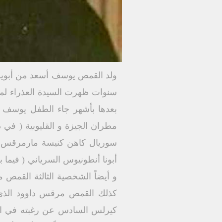
ولد القمص يوسف أسعد من أبوين ب
سنوات ظهرت السيدة العذراء لمد
مطران الجيزة و القليوبية ( في
سوريال كاهن كنيسة مارمرقس ب
أبونا أنطونيوس السرياني ( فيما ب
و أيضاً الشخصية الثالثة القمص م
كيرلس السادس عن رغبته في الره