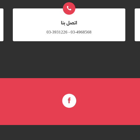
اتصل بنا
03-4968568 - 03-3931226