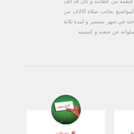
ه عظمة من عظامه و كان قد ألف
ية و حوالى 346 عظة مسجلة في شتى المواضيع بجانب صلاة الالاف من
حته في شهر سبتمبر و لمدة ثلاثة
صلواته عن شعبه و كنيسته
ول
تعزيات