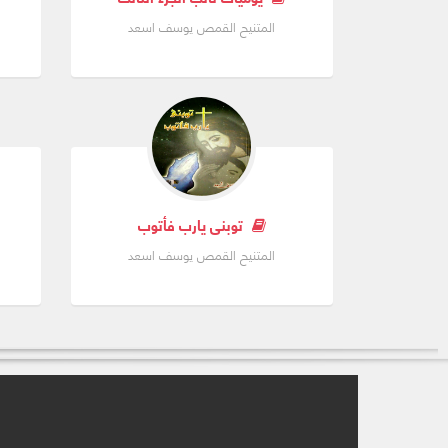
المتنيح القمص يوسف اسعد
توبنى يارب فأتوب
المتنيح القمص يوسف اسعد