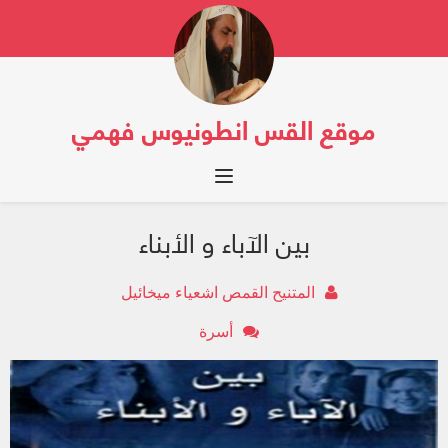
موقع القس انطونيوس فهمي
Toggle navigation
بين الآباء و الأبناء
المتنيح القمص اشعياء ميخائيل
أسرة