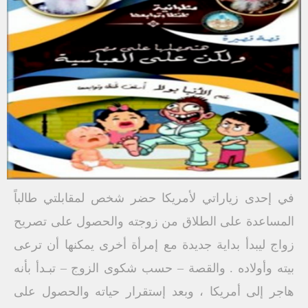
في إحدى زياراتي لأمريكا حضر شخص لمقابلتي طالباً
المساعدة على الطلاق من زوجته والحصول على تصريح
زواج ليبدأ بداية جديدة مع إمرأة أخرى يمكنها أن ترعى
بيته وأولاده . والقصة – حسب شكوى الزوج – تبـدأ بأنه
هاجر إلى أمريكا ، وبعد إستقرار حياته والحصول على