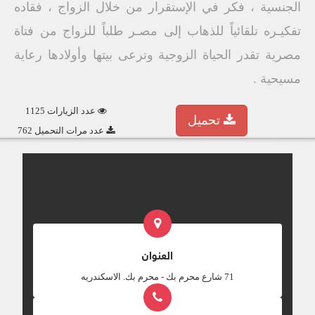
الجنسية ، فكر في الإستقرار من خلال الزواج ، فقاده
تفكيـره تلقائياً للذهاب إلى مصـر طلباً للزواج من فتاة
مصرية تقدر الحياة الزوجية وترعى بيتها وأولادها رعاية
مسيحية .
عدد الزيارات 1125
تحميل
عدد مرات التحميل 762
العنوان
‎71 شارع محرم بك - محرم بك. الاسكندريه