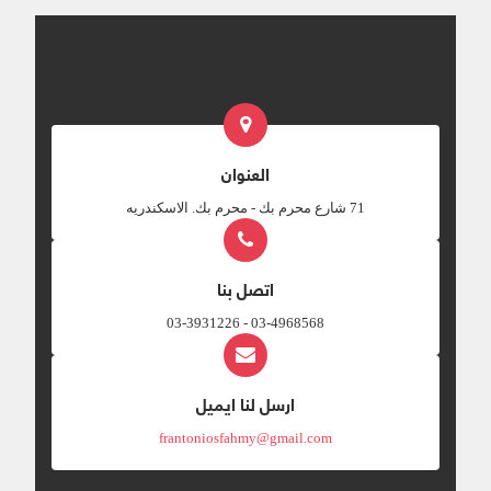
العنوان
‎71 شارع محرم بك - محرم بك. الاسكندريه
اتصل بنا
03-4968568 - 03-3931226
ارسل لنا ايميل
frantoniosfahmy@gmail.com