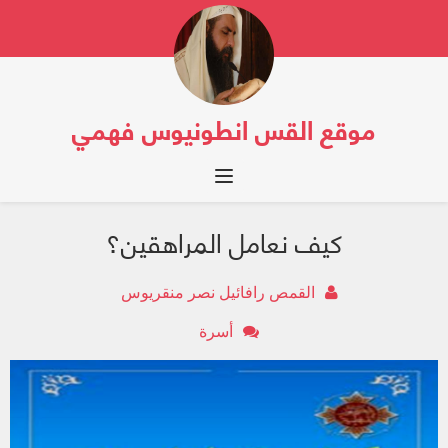
موقع القس انطونيوس فهمي
Toggle navigation
كيف نعامل المراهقين؟
القمص رافائيل نصر منقريوس
أسرة