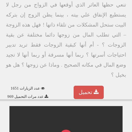
تنعي حظها العاثر الذي أوقعها في الزواج من رجل لا
يستطيع الإنفاق علي بيته ، بينما يظن الزوج إن بتركه
البيت ستحل المشكلات من تلقاء ذاتها ! فهل هذه الزوجة
– التي تطلب المال من زوجها دائما مختلفة عن بقية
الزوجات ؟ - أم أنها كبقية الزوجات فقط تريد تدبير
احتياجات أسرتها ؟ ربما أنها مسرفة أو ربما أنها لا تجيد
وضع المال في مكانه الصحيح . وماذا عن زوجها ؟ هل هو
بخيل ؟
عدد الزيارات 1651
تحميل
عدد مرات التحميل 969