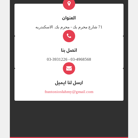
العنوان
‎71 شارع محرم بك - محرم بك. الاسكندريه
اتصل بنا
03-4968568 - 03-3931226
ارسل لنا ايميل
frantoniosfahmy@gmail.com