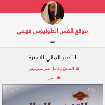
موقع القس انطونيوس فهمي
Toggle navigation
التدبير المالي للأسرة
القمص رافائيل نصر منقريوس
أسرة