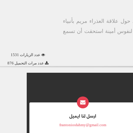
حول علاقة العذراء مريم بأنبياء
ة لنفوس أمينة استحقت أن تسمع
عدد الزيارات 1531
عدد مرات التحميل 876
ارسل لنا ايميل
frantoniosfahmy@gmail.com