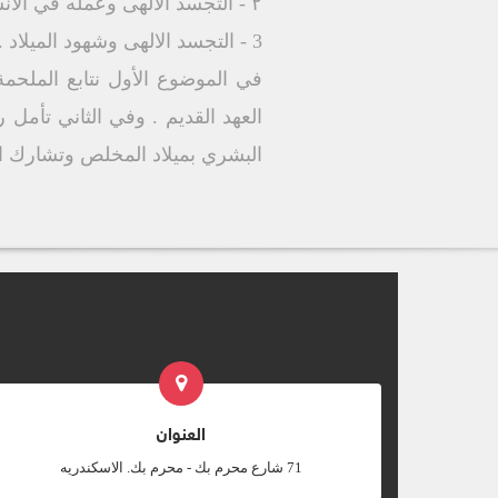
٢ - التجسد الالهى وعمله في الانسان .
3 - التجسد الالهى وشهود الميلاد .
في الموضوع الأول نتابع الملحمة 
العهد القديم . وفي الثاني تأم
البشري بميلاد المخلص وتشارك ا
العنوان
‎71 شارع محرم بك - محرم بك. الاسكندريه