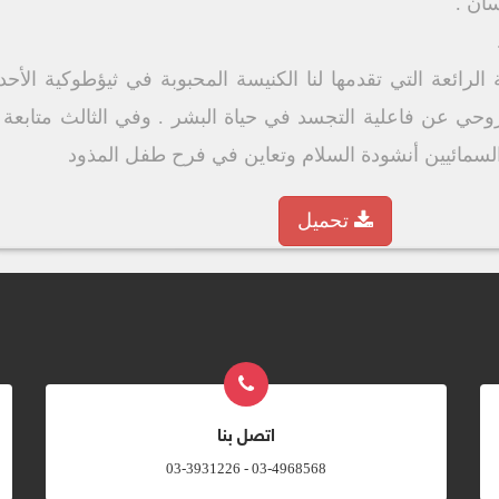
الرائعة التي تقدمها لنا الكنيسة المحبوبة في ثيؤطوكية الأحد 
ل روحي عن فاعلية التجسد في حياة البشر . وفي الثالث متابع
لسمائيين أنشودة السلام وتعاين في فرح طفل المذود
تحميل
اتصل بنا
03-4968568 - 03-3931226