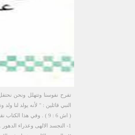
تفرح نفوسنا وتتهلل ونحن نحتفل 
النبي قائلين : " لأنه يولد لنا ول
( اش 6 : 9 ) . وفي هذا الكتاب نقدم لك ثلاثة موضوعات مرتبطة بالميلاد والتجسد الالهى :
1- التجسد الالهى وعذراء الدهور .