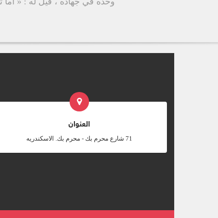
وحده في جهاده ، قيل له : « أما ت
العنوان
‎71 شارع محرم بك - محرم بك. الاسكندريه