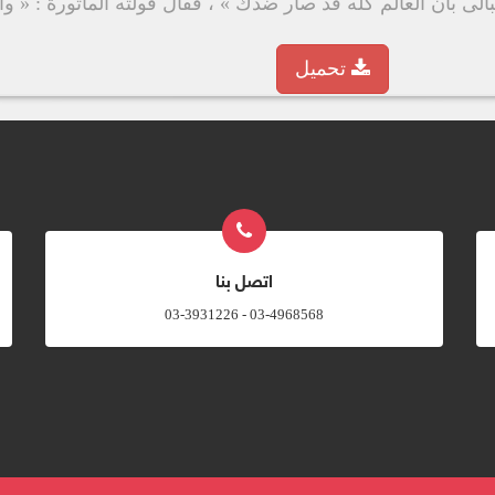
بالى بأن العالم كله قد صار ضدك » ، فقال قولته المأثورة : « و
تحميل
اتصل بنا
03-4968568 - 03-3931226