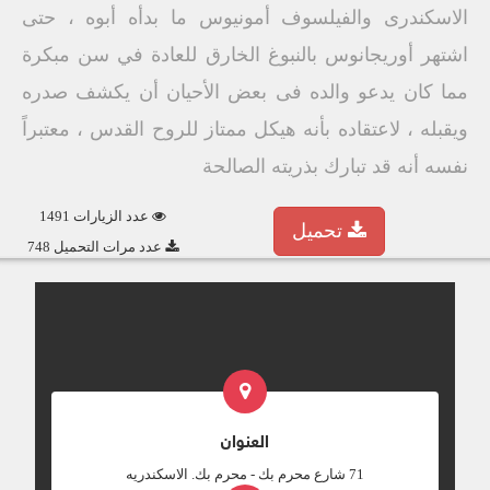
الاسكندرى والفيلسوف أمونيوس ما بدأه أبوه ، حتى
اشتهر أوريجانوس بالنبوغ الخارق للعادة في سن مبكرة
مما كان يدعو والده فى بعض الأحيان أن يكشف صدره
ويقبله ، لاعتقاده بأنه هيكل ممتاز للروح القدس ، معتبراً
نفسه أنه قد تبارك بذريته الصالحة
عدد الزيارات 1491
تحميل
عدد مرات التحميل 748
العنوان
‎71 شارع محرم بك - محرم بك. الاسكندريه