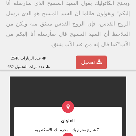
ويحتج الكاثوليك بقول السيد المسيح الذي سأرسله أنا
إليكم" ويقولون طالما أن السيد المسيح هو الذي يرسل
الروح القدس، فإن الروح القدس منبثق منه ولكن من
الملاحظ أن السيد المسيح قال سأرسله أنا إليكم من
الآب"كما قال إنه من عند الآب ينبثق.
عدد الزيارات 2546
تحميل
عدد مرات التحميل 682
العنوان
‎71 شارع محرم بك - محرم بك. الاسكندريه