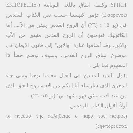
SPIRIT وكلمة انبثاق باللغة اليونانية (EKIIOPE,LIE-
Ektopevois) تؤمن كنيستنا حسب نص الكتاب المقدس
في (يو ١٥ : (٢٦) أن الروح القدس ينبثق من الآب. أما
الكاثوليك فيؤمنون أن الروح القدس منبثق من الآب
والابن. وقد أضافوا عبارة "والابن" إلى قانون الإيمان في
موضوع انبثاق الروح القدس. وسوف نوضح خطأ ٥ا
المفهوم فما يلي :
يقول السيد المسيح في إنجيل معلمنا يوحنا ومتى جاء
المعزى الذى سأرسله أنا إليكم من الآب، روح الحق الذي
من عند الآب ينبثق فهو يشهد لي" (يو ١٥: ٢٦).
أولاً: أقوال الكتاب المقدس
(το πνευμα της αφληθειας ο παρα του πατρος
εφκπορευεται)