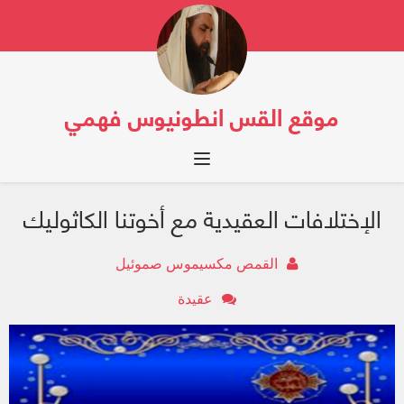
موقع القس انطونيوس فهمي
Toggle navigation
الإختلافات العقيدية مع أخوتنا الكاثوليك
القمص مكسيموس صموئيل
عقيدة