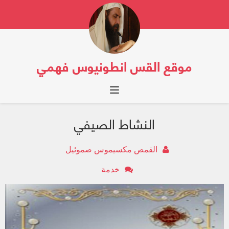
موقع القس انطونيوس فهمي
Toggle navigation
النشاط الصيفي
القمص مكسيموس صموئيل
خدمة