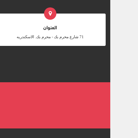
العنوان
‎71 شارع محرم بك - محرم بك. الاسكندريه