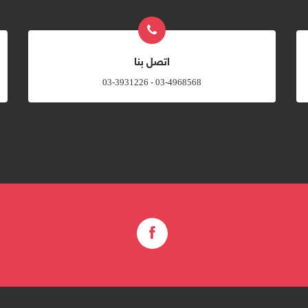
اتصل بنا
03-4968568 - 03-3931226