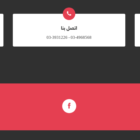
اتصل بنا
03-4968568 - 03-3931226