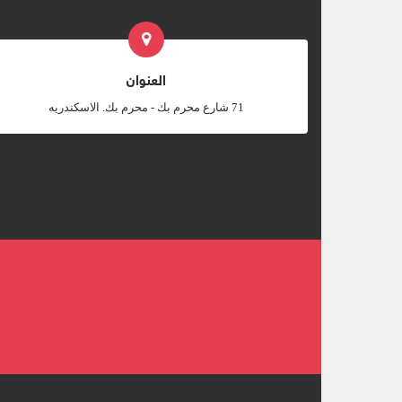
العنوان
‎71 شارع محرم بك - محرم بك. الاسكندريه