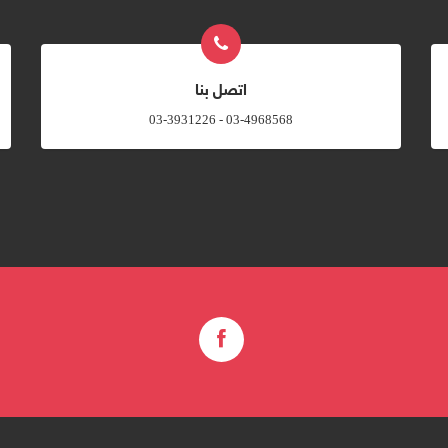
اتصل بنا
03-4968568 - 03-3931226