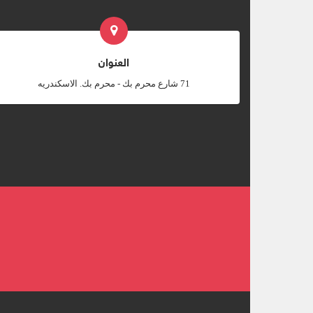
العنوان
‎71 شارع محرم بك - محرم بك. الاسكندريه