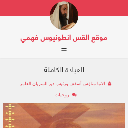
موقع القس انطونيوس فهمي
Toggle navigation
العبادة الكاملة
الانبا متاؤس أسقف ورئيس دير السريان العامر
روحيات