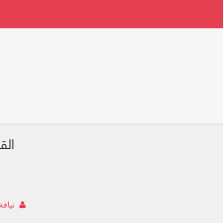
الق
نيافة