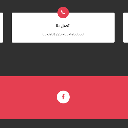
اتصل بنا
03-4968568 - 03-3931226