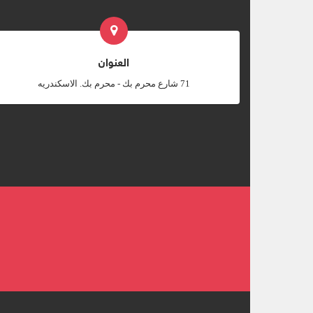
العنوان
‎71 شارع محرم بك - محرم بك. الاسكندريه