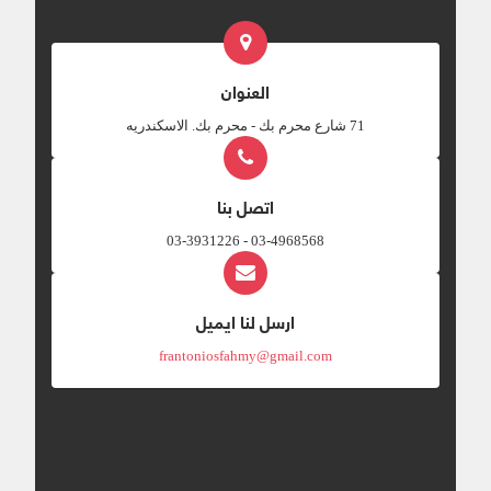
العنوان
‎71 شارع محرم بك - محرم بك. الاسكندريه
اتصل بنا
03-4968568 - 03-3931226
ارسل لنا ايميل
frantoniosfahmy@gmail.com