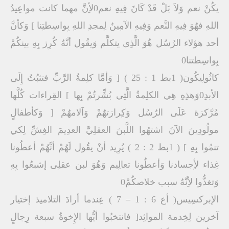
يكُنْ نعم وَلاَ بَلْ قَدْ كَانَ فِيهِ نعم0لأِنَّ مهما كانت مواعِيدُ
اللهِ فهُوَ فِيهِ النَّعم وَفِيهِ الآمِينُ لِمجدِ اللهِ بِواسِطتِنا ] وَكأنَّ
أحد هؤلاء الرُسُل هُوَ الَّذِى يتكلَّم وَيقُول أنَّهُ كُرِز بِهِ بينكُمْ
بِواسِطتنا0
كاثُولِيكُون( 1بط 1 : 25 ) [ وَأمَّا كلِمةُ الرَّبِّ فتثبُتُ إِلَى
الأبدِ0وَهذِهِ هِي الكلِمةُ الَّتِي بُشِّرتُمْ بِها ] القِراءات كُلَّها
مُرَّكزة عَلَى الرُسُل وَكِرازتهُمْ وَآلامهُمْ [ وَكأطفالٍ
مولُودِينَ الآنَ اشتهُوا اللَّبنَ العقلِيَّ العدِيمَ الغِشِّ لِكي
تنمُوا بِهِ ] ( 1بط 2 : 2 ) يُرِيد أنْ يقُول لَهُمْ أنَّهُمْ أعطُونا
غِذاء لأِجسادنا وَأعطُونا تعالِيم وَهُوَ لبن عقلِى إشبعُوا بِهِ
وَتغذُّوا لأِنَّهُ سبب خلاصكُمْ0
الإبركسِيس( أع 6 : 1 – 7 ) عِندما أرادَ التلاميذ إختيار
آخرين لِخِدمة الموائِد[ فانتخبُوا أيُّها الإِخوةُ سبعة رِجالٍ