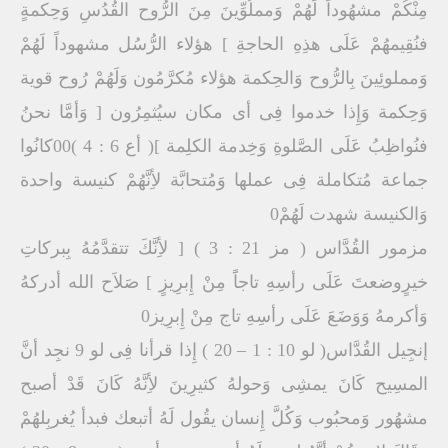
مِنْكُمْ مشهُوداً لَهُمْ وَمملُوِّينَ مِنَ الرُّوح القُدُسِ وَحِكمةٍ
فنُقِيمهُمْ عَلَى هذِهِ الحاجةِ ] هؤلاء الرُّسُل مشهوداً لَهُمْ
وَمملوئِينَ بِالرُّوح وَالحِكمة هؤلاء مُكرَّمُون وَلَهُمْ رُوح قوية
وَحِكمة وَإِذا خدموا فِى أى مكان سيُثمِرُون [ وَأمَّا نحنُ
فنُواظِبُ عَلَى الصَّلوةِ وَخِدمة الكلِمة ]( أع 6 : 4 )00كانُوا
جماعة مُتكاملة فِى عملها وَمُتحابَّة لأِنَّهُمْ كنيسة واحدة
وَالكنيسة شهدت لَهُمْ0
مزمور القُدَّاس ( مز 21 : 3 ) [ لأِنَّكَ تتقدَّمُهُ بِبركاتِ
خيرٍوضعتَ عَلَى رأسِهِ تاجاًَ مِنْ إِبرِيزٍ ] صَلاَح الله أدركهُ
وَأكرمهُ وَوَضَعَ عَلَى رأسِهِ تاج مِنْ إِبرِيز0
إنجِيل القُدَّاس( لو 10 : 1 – 20 ) إِذا قرأنا فِى لو 9 نجِد أنَّ
المسِيح كَانَ يمشِى وَحولهُ كثيرِينَ لأِنَّهُ كَانَ قَدْ أصبح
مشهُور وَمحبُوب وَكُلَّ إِنسان يقُول لَهُ أتبعك فبدأ يُغربِلهُمْ