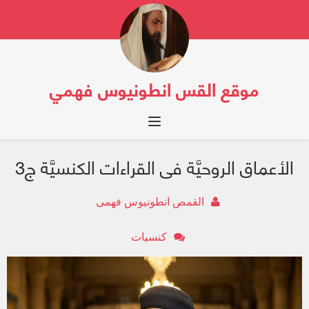
موقع القس انطونيوس فهمي
Toggle navigation
الأعماق الروحيَّة فى القراءات الكنسيَّة ج3
القمص انطونيوس فهمى
كنسيات