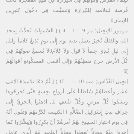
فُرصة للتلاميذ لِلكِرازة وَتسبَّبت فِى دخُول كثيرِين
لِلإِيمان0
مزمور الإنجِيل( مز 19 : 1 – 4 ) [ السَّمواتُ تُحدِّثُ بِمجدِ
اللهِ وَالفلكُ يُخبِرُ بِعملِ يديهِ يوم إِلَى يومٍ يُذِيعُ كَلاَماً وَليل
إِلَى ليلٍ يُبدِي عِلماً لاَ قول وَلاَ كَلاَمَ0لاَ يُسمعُ صوتُهُمْ فِي
كُلِّ الأرضِ خرج منطِقُهُمْ وَإِلَى أقصى المسكُونةِ أقوالُهُمْ
]0
إنجِيل القُدَّاس( مت 10 : 1 – 15 ) [ ثُمَّ دَعَا تلاميذهُ الاِثني
عَشَرَ وَأعطاهُمْ سُلطاناً عَلَى أرواحٍ نجِسةٍ حَتَّى يُخرِجُوها
وَيشفُوا كُلَّ مرضٍ وَكُلَّ ضُعفٍ بل اذهبُوا بِالحرِيِّ إِلَى
خِرافِ بيتِ إِسْرَائِيلَ الضَّالَّةِ ] الكنيسة تُكرِّمهُمْ وَتقُول أنَّهُ
فِى يوم اختيار المسِيح لَهُمْ أمرهُمْ أنْ يكرِزُوا وَيُبشِّرُوا كما
أخذوا مِنْهُ مجاناً يُعطوا مجاناً التلمِيذ هُوَ الَّذِى عامِل