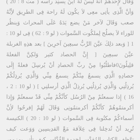
وَقَالَ لإِحدهُمْ أنَّهُ ليسَ لَهُ أينَ يسنِد رأسه ( مت 8 : 20 )
وَأنَّ الَّذِى يأتِى معِى لاَ يكُون لَهُ راحة فِى الطرِيق لأِنَّهُ
صعب وَقَالَ لآخر مَنْ يضع يَدَهُ عَلَى المحراث وَينظُر
للوراء لاَ يصلُح لِملكُوت السَّموات ( لو 9 : 62 ) فِى لو 10 :
1 [ وَبعد ذلِكَ عيَّنَ الرَّبُّ سبعِينَ آخرِينَ ] بعد هذِهِ الغربلة
عيَّنَ سبعِينَ [ إِنَّ الحصاد كثير وَلكِنَّ الفعلةَ
قلِيلُونَ0فاطلُبُوا مِنْ ربِّ الحصادِ أنْ يُرسِلَ فعلةً إِلَى
حصادِهِ الَّذِي يسمعُ مِنْكُمْ يسمعُ مِنِّي وَالَّذِي يُرذِلُكُمْ
يُرذِلُنِي وَالَّذِي يُرذِلُنِي يُرذِلُ الَّذِي أرسلنِي ] ( لو 10 : 2 ،
16 ) إِذا سمعتُمْ مِنْ الرُسُل كأنَّكُمْ مِنِّى قَدْ سمعتُمْ وَإِذا
أكرمتمُوهُمْ كأنَّكُمْ أكرمتمُونِى وَقَالَ لَهُمْ إفرحُوا لأِنَّ
أسماءكُمْ مكتُوبة فِى السَّموات ( لو 10 : 20 ) الكنيسة
تُرِيد أنْ تُدخِلنا فِى عِلاَقة مَعَْ القدِيسِين وَوَعت كيف
توَّظف الكِتاب المُقدَّس لِخِدمة القُدَّاس كيف تأتِى بِمزمور