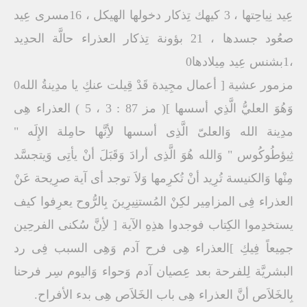
عِيد نِياحِتها ، 3 كيهك تِذكار دخولها الهيكل ، 16مسرى عِيد
صعُود جسدها ، 21 بؤونة تِذكار العذراء حالَّة الحدِيد
،1بشنس عِيد مِيلادها0
مزمور عشية [ أعمال مجِيدة قَدْ قِيلت عنكِ يا مدِينةُ الله0
وَهُوَ العليُّ الَّذِي أسسها ]( مز 87 : 3 ، 5 ) العذراء هِى
مدِينة الله وَالعلىّ الَّذِى أسسها لأِنَّها حامِلة الإِلَه "
ثِيؤطُوكُوس " وَالله هُوَ الَّذِى أرادَ وَقَبَلَ أنْ يأتِى وَيتجسَّد
مِنْها وَالكنيسة تُرِيد أنْ تُكرِمها وَلاَ توجد أى آية صرِيحة عَنْ
العذراء فِى المزامِير لكِنْ المُستنِيرِينَ بِالرُّوح يعرِفوا كيف
يستخدِموا الكِتاب فوجدوا هذِهِ الآية [ لأِنَّ سُكنى الفرحِين
جمِيعاً فِيكِ ]العذراء هِى فرح آدم وَهِى السبب فِى رد
البشريَّة لِلفرحة بعد عِصيان آدم وَحواء وَاليوم سِر فرحنا
بِالخَلاَص أنَّ العذراء هِى باب الخَلاَص هِى بدء الأفراح.