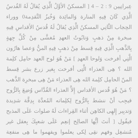
عِبرانِيين 9 : 2 – 4 [ المسكنُ الأوَّلُ الَّذِي يُقالُ لَهُ القُدسُ
الَّذِي كَانَ فِيهِ المنارة وَالمائِدة وَخُبزُ التَّقدِمة0 ووراء
الحِجاب الثَّانِي المسكنُ الَّذِي يُقالُ لَهُ قُدسُ الأقداسِ فِيهِ
مبخرة مِنْ ذهبٍ وَتابُوتُ العهدِ مُغشَّى مِنْ كُلِّ جِهةٍ
بِالذَّهبِ الَّذِي فِيهِ قِسط مِنْ ذهبٍ فِيهِ المنُّ وَعصا هارُون
الَّتِي أفرخت وَلوحا العهدِ ] مَنْ هُوَ لوح العهد حامِل كلِمة
الله ؟ هِى العذراء الَّتِى أفرخت بِغير زرع بشر قِسط
المنّ الحامِل كلِمة الله هِى العذراء مَنْ هِى مبخرِة الذَّهب
؟ مَنْ هُوَ قُدس الأقداس إِلاَّ العذراء القُدَّاس وُضِعَ بِالرُّوح
فيجِب أنْ ننشط بِالرُّوح لِكلِماته المُعدَّة بِدِقَّة شدِيدة
وَتدبِير إِلهِى الكاهِن أثناء القِراءات لَهُ صلوات عَلَى المذبح
فيقُول [ أنتَ أيُّها الصالِح إنعِم عَلَى شعبِكَ بِعقل غير
مُنشغِل وفهم نقِى لِكى يعلموا ويفهموا ما هِى منفعِة