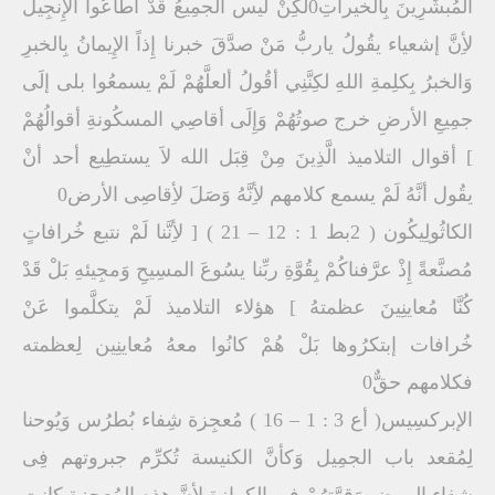
المُبشِّرِينَ بِالخيراتِ0لكِنْ ليس الجمِيعُ قَدْ أطاعُوا الإِنجِيل
لأِنَّ إشعياء يقُولُ ياربُّ مَنْ صدَّقَ خبرنا إِذاً الإِيمانُ بِالخبرِ
وَالخبرُ بِكلِمةِ اللهِ لكِنَّنِي أقُولُ ألعلَّهُمْ لَمْ يسمعُوا بلى إلَى
جمِيعِ الأرضِ خرج صوتُهُمْ وَإِلَى أقاصِي المسكُونةِ أقوالُهُمْ
] أقوال التلاميذ الَّذِينَ مِنْ قِبَل الله لاَ يستطِيع أحد أنْ
يقُول أنَّهُ لَمْ يسمع كلامهم لأِنَّهُ وَصَلَ لأِقاصِى الأرض0
الكاثُولِيكُون ( 2بط 1 : 12 – 21 ) [ لأِنَّنا لَمْ نتبع خُرافاتٍ
مُصنَّعةً إِذْ عرَّفناكُمْ بِقُوَّةِ ربِّنا يسُوعَ المسِيحِ وَمجِيئهِ بَلْ قَدْ
كُنَّا مُعاينِينَ عظمتهُ ] هؤلاء التلاميذ لَمْ يتكلَّموا عَنْ
خُرافات إبتكرُوها بَلْ هُمْ كانُوا معهُ مُعاينِين لِعظمته
فكلامهم حقٌّ0
الإبركسِيس( أع 3 : 1 – 16 ) مُعجِزة شِفاء بُطرُس وَيُوحنا
لِمُقعد باب الجمِيل وَكأنَّ الكنيسة تُكرِّم جبروتهم فِى
شِفاء المرض وَقوَّتهُمْ فِى الكِرازة لأِنَّ هذِهِ المُعجِزة كانت