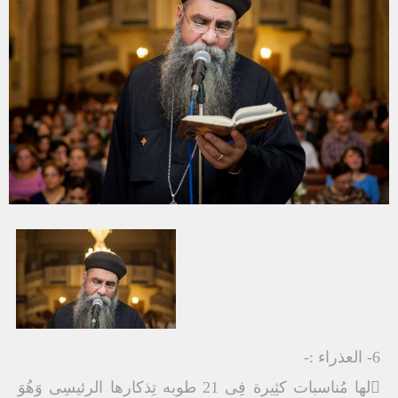
6- العذراء :-
لها مُناسبات كثِيرة فِى 21 طوبه تِذكارها الرئيسِى وَهُوَ