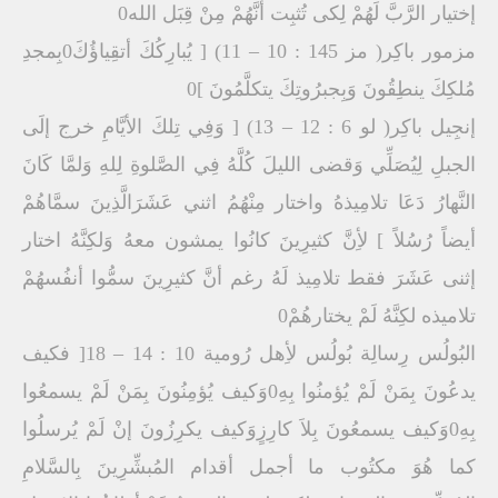
إختيار الرَّبَّ لَهُمْ لِكى تُثبِت أنَّهُمْ مِنْ قِبَل الله0
مزمور باكِر( مز 145 : 10 – 11) [ يُبارِكُكَ أتقِياؤُكَ0بِمجدِ
مُلكِكَ ينطِقُونَ وَبِجبرُوتِكَ يتكلَّمُونَ ]0
إنجِيل باكِر( لو 6 : 12 – 13) [ وَفِي تِلكَ الأيَّامِ خرج إلَى
الجبلِ لِيُصَلِّي وَقضى الليلَ كُلَّهُ فِي الصَّلوةِ لِلهِ وَلمَّا كَانَ
النَّهارُ دَعَا تلامِيذهُ واختار مِنْهُمُ اثني عَشَرَالَّذِينَ سمَّاهُمْ
أيضاً رُسُلاً ] لأِنَّ كثيرِينَ كانُوا يمشون معهُ وَلكِنَّهُ اختار
إثنى عَشَرَ فقط تلامِيذ لَهُ رغم أنَّ كثيرِينَ سمُّوا أنفُسهُمْ
تلاميذه لكِنَّهُ لَمْ يختارهُمْ0
البُولُس رِسالِة بُولُس لأِهل رُومية 10 : 14 – 18[ فكيف
يدعُونَ بِمَنْ لَمْ يُؤمنُوا بِهِ0وَكيف يُؤمِنُونَ بِمَنْ لَمْ يسمعُوا
بِهِ0وَكيف يسمعُونَ بِلاَ كارِزٍوَكيف يكرِزُونَ إنْ لَمْ يُرسلُوا
كما هُوَ مكتُوب ما أجمل أقدام المُبشِّرِينَ بِالسَّلامِ