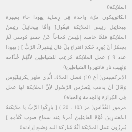
الملائِكة0
الكاثولِيكون مرَّة واحدة فِى رِسالِة يهوذا جاء بِسِيرة
مِيخائِيل رئِيس الملائِكة فيقُول[ وَأمَّا مِيخائِيلُ رئِيسُ
الملائِكةِ فلمَّا خاصم إِبلِيسَ مُحاجاً عَنْ جسدِ مُوسى لَمْ
يجسُرْ أنْ يُورِد حُكمَ افتراءٍ بَلْ قَالَ لِينتهِركَ الرَّبُّ ] ( يهوذا
عدد 9 ) عمل الملائِكة مُرعِب للشياطِين لأنَّهُمْ خُدَّامه
وَلهِيب نار فانتهروا الشياطِين0
الإبركسِيس( أع 10) فصل الملاك الَّذِى ظهر لِكرنِيليُوس
وَقَالَ أنْ يذهب لِبُطرُس الرَّسُول لأِنَّ الملائِكة لها عمل
فِى الكِرازة وَالخِدمة وَالحياة0
مزمور القُدَّاس( مز 103 : 20 ) [ بارِكُوا الرَّبَّ يا ملائِكتهُ
المُقتدرِينَ قُوَّةً الفاعِلِينَ أمرهُ عِند سماعِ صوتِ كَلاَمِهِ ]
يُبرِزُون عمل الملائِكة أنَّهُ مُباركة الله وَصُنع إرادته0