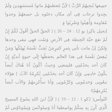
جمِيعها يُنجِيهُمْ الرَّبَّ ] لأِنَّ مُعظمهُمْ ماتوا مُستشهِدِينَ وَلَمْ
يجِدوا ترحاب فِى أى مكان دخلوه بل جميعهُمْ وجدوا
مُقاومة وَأُهِينُوا وَضُرِبُوا وَ
إنجيل باكِر( يو 12 : 24 – 26 ) [ الحقَّ الحقَّ أقُولُ لَكُمْ إِنْ
لَمْ تقع حبَّة الحِنطة فِي الأرضِ وَتمُت فهِي تبقى وحدها
وَلكِنْ إنْ ماتت تأتِي بِثمرٍ كثيرٍمَنْ يُحِبُّ نَفْسَهُ يُهلِكُها وَمَنْ
يُبغِضُ نَفْسَهُ فِي هذا العالم يحفظُها إِلَى حيوةٍ أبديَّةٍ إِنْ
كَانَ أحد يخدُمُنِي فليتبعنِي وَحيثُ أكُونُ أنا هُناكَ أيضاً
يكُونُ خادِمِي وَإِنْ كَانَ أحد يخدُمُنِي يُكرِمُهُ الآبُ ] هؤلاء
تبعُونِى وَخدمُونِى وَكرَّمُونِى وَأنا سأُكرِمهُمْ وَالآب أيضاً
يُكرِمهُمْ0
البُولُس( 2كو 1 : 12 – 19 ) [ لأِنَّ ابنَ اللهِ يسُوعَ المسِيحَ
الَّذِي كُرِزَ بِهِ بينكُمْ بِواسِطتِنا أنا وَسِلوانُسَ وَتِيمُوثاوُس لَمْ