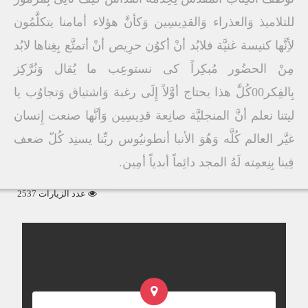
للتلاميذ وَالعذراء وَالقدِيسِين وَكأنَّ هؤلاء أمامنا يتكلَّمُون
لأِنَّها كنيسة غنيَّة فلابُد أنْ أكوُن حرِيص أنْ أتمتَّع بِغِناها لابُد
مِنْ الحضُور مُبكِراً كى نستوعِب ما يُقال وَنُرَّكِز
بِالفِكر00كُلَّ هذا يحتاج أوَّلاً إِلَى رغبة وَاشتياق وَتجاوُب يا
ليتنا نعلم أنَّ المنجليَّة صانِعة قدِيسِين وَأنَّها صنعت إِنسان
غيَّر العالم كُلَّه وَهُوَ الأنبا أنطونيُوس ربِّنا يسنِد كُلّ ضعف
فِينا بِنِعمِته لَهُ المجد دائِماً أبدياً أمِين.
عدد الزيارات 2537