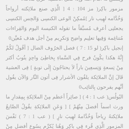
مزمور باكِر( مز 104 : 4 [ الَّذِي صنع ملائِكته أرواحاً
وَخُدَّامه لهِيب نار ]مُمكِنْ الوعى الكنسِى وَالحِس الكنسِى
يجعلنِى أعرِف مُسبَّقاً ما تقوله الكنيسة اليوم وَالقِراءات
مُتناغِمة وَفِيها تعلِيم واضِح وَتكرِيم مِنْ أجل هدف مُعيَّن0
إنجيل باكِر( لو 15 : 7 ) فصل الخرُوف الضال [ أقُولُ لكُمْ
إِنَّهُ هكذا يكُونُ فرح فِي السَّماءِ بِخاطِئ واحِدٍ يتُوبُ أكثر
مِنْ تِسعةٍ وَتِسعِينَ باراً لاَ يحتاجُونَ إِلَى توبةٍ ] فِى العشية
قَالَ إنَّ الملائِكة يلقُون الأشرار فِى أتون النَّار وَالآن يقُول
أنَّهم يفرحون بِالتائِب0
البُولُس( عب 1 : 4 ) [ صائِراً أعظم مِنْ الملائِكةِ بِمِقدارِ ما
ورث اسماً أفضلَ مِنْهُمْ ] [ وَعَنِ الملائِكةِ يقُولُ الصَّانِعُ
ملائِكتهُ رِياحاً وَخُدَّامهُ لهِيبَ نارٍ ] ( عب 1 : 7 ) نَفْسَ
المزمور الَّذِى قُرِء فِى باكِر وَهُنا يُكرِّم يسُوع أفضل مِنْ