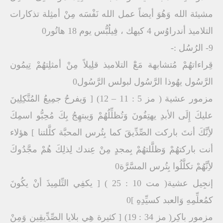
مشيئة الله وَهُوَ أيضاً عمل الله نَفْسَه مِنْ أمثِلة تذكارات
التلاميذ أندراوُس 4 كيهك ، فِيلُبُّس يوم 18 هاتُور0
9- الرُسُل :-
قِراءاتهُمْ مُتشابهة مَعَْ التلاميذ قلِيلاً مِنْ أمثلِتهُمْ تِيمُون
الرَّسُول يهُوذا الرَّسُول لبولس الرَّسُول0
مزمور عشية ( مز 5 : 11 – 12) [ وَيفرحُ جمِيعُ المُتَّكِلِينَ
عليكَ إِلَى الأبدِ يهتِفُونَ وَتُظلِّلُهُمْ وَيبتهِجُ بِكَ مُحِبُّو اسمِكَ
لأِنَّكَ أنتَ باركت الصِّدِّيقَ كما بِتُرس المحبَّة كلَّلتنا ] هؤلاء
أنت باركتهُمْ وَظلَّلتهُمْ بِمجدٍ مِنْ عِندك لِذلِكَ هُمْ مجَّدُوكَ
لأِنَّهُمْ تكلَّلُوا بِتُرس المسَّرَّة0
إنجِيل عشية( مت 10 : 25 ) [ يكفِي التِّلمِيذَ أنْ يكُونَ
كمُعلِّمِهِ وَالعبد كسيِّدِهِ ]0
مزمور باكِر( مز 34 : 19) [ كثيرة هِي بلايا الصِّدِّيقِين وَمِنْ