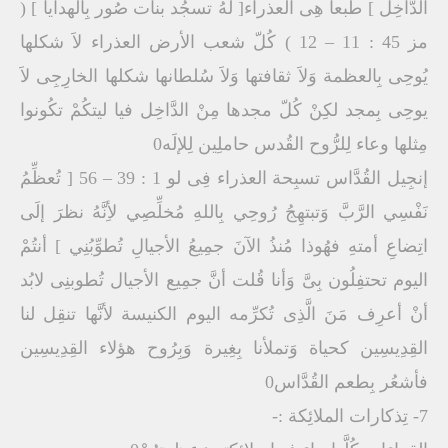
الدَّاخِل ] طبعاً هِى العذراء[ لَهُ تسجُد بنات صُور بِالهدايا ] (
مز 45 : 11 – 12 ) كُلّ شعب الأرض العذراء لاَ شكلها
يُوحِى بِالعظمة وَلاَ ثقافتها وَلاَ سُلطانها شكلها الخارِجِى لاَ
يوحِى بِمجد لكِنْ كُلّ مجدها مِنْ الدَّاخِل فيا ليتكُمْ تكُونوا
مِثلها وعاء لِلرُّوح القُدس حاملِين لِلإلَه0
إنجِيل القُدَّاس تسبِحة العذراء فِى لو 1 : 39 – 56 [ تُعظِّمُ
نَفْسِي الرَّبَّ وَتبتهِجُ رُوحِي بِاللهِ مُخلِّصِي لأِنَّهُ نظرَ إلَى
اتِضاعِ أمتهِ فهُوذا مُنذُ الآنَ جمِيعُ الأجيالِ تُطوِّبُنِي ] أنتُمْ
اليوم تحتفِلُون بِىَّ وَأنا قُلت أنَّ جمِيع الأجيال تُطوبنِى لابُد
أنْ أعرِف مَنَ الَّذِى تُكرِّمه اليوم الكنيسة لأنَّها تنقِل لنا
القِدِيسِين كحياة وَتملأنا بِغِيرة وَبِرُوح هؤلاء القِدِيسِين
فأشعُر بِطعم القُدَّاس0
7- تِذكارات الملائِكة :-