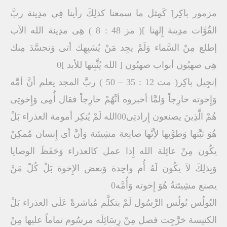
مزمور باكِر[ كَمِثل ما سمعنا كذلِكَ رأينا فِي مدِينة ربَّ
القُوَّات مدِينة إِلهنا ]( مز 48 : 8 ) هِى مدِينة الله الآب
إطلع مِنْ السَّماء وَلَمْ يجِد مَنْ يُشبِهِك أتى وَتجسَّدَ مِنك
هِى صهيُون أبواب صهيُون [ الله يُثَّبِتها للأبد ]0
إنجِيل باكِر( مت 12 : 35 – 50 ) ربَّ المجد يعلم أنَّ أمَّه
وَإِخوته خارِجاً وَلمَّا أخبروه أنَّهُمْ خارِجاً فقال أُمِى وَإِخوتِى
هُمْ الَّذِينَ يصنعون إِرادتِى00الله لَمْ يُنكِر أمومة العذراء بَلْ
هُوَ ثبَّتها وَطوَّبها لأِنَّها صانِعة مشِيئتة وَأنَّ أى إِنسان مُمكِنْ
يكُون مِنْ عائِلة الله إِذا عمل كالعذراء وَحَفَظَ الوصايا
وَبِذلِكَ لاَ يكُون لَهُ أُم واحِدة وَبعض الإِخوة بَلْ كُلّ مَنْ
يصنع مشِيئتةُ هُوَ إِخوته وَأُمَّه0
البُولُس بُولُس الرَّسُول لَمْ يتكلَّم مُباشرةً عَلَى العذراء بَلْ
الكنيسة خرَّجِت فصل مِنْ رِسَائِلَه مرسُوم تماماً عليها مِنْ