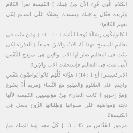
الكلام الَّذِى قُرِء الآن مِنْ قِبَلك ] الكنيسة تقرأ الكلام
وَتُرِيده فعَّال بِداخِلك وتسندك بِصَلاَة عَلَى المذبح لِكى
تفهم الكلام0
الكاثولِيكُون رِسَالَة يُوحنا الثَّانِية 1 : 1 – 13 [ وَمَنْ يثبُت فِي
تعالِيمِ المسِيحِ فهذا لَهُ الآبُ وَالاِبنُ جمِيعاً ] العذراء لِكى
تثبُت فِى التعالِيم صَارَ لها الآب والإبن هِى نموذج لِلنَّفْسَ
الَّتِى ثبتت فِى التعالِيم فإستحقت الآب وَالإبن0
الإبركسِيس( أع 1 : 14) [ هؤُلاء كُلُّهُمْ كانُوا يُواظِبُونَ بِنَفْسٍ
واحِدةٍ عَلَى الصَّلوةِ وَالطِلبةِ مَعَ النِّساءِ وَمريم أُمِّ يسُوعَ
وَمَعَْ إِخوتِهِ ] كانت العذراء مِنْ مؤسِسِين الكنيسة لأنَّها
ثابتة وَمواظبة عَلَى صلواتها وَطِلباتها الرُّوح يعمل فِى
الكنيسة0
مزمور القُدَّاس مز 45 : 13 [ كُلّ مجد إِبنة المِلك مِنْ