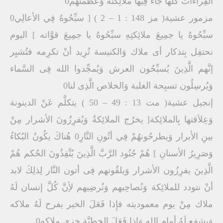
القِراءات كُلَّها جاء فِيها ملائِكته وَعظمتهُمْ0
مزمور عشية( مز 148 : 1 – 2 ) [ سبِّحُوهُ فِي الأعالِي0
سبِّحُوهُ يا جمِيعَ ملائِكتِهِ سبِّحُوهُ يا جمِيعَ قوَّاته ] اليوم
نحتفِل بِتذكار أى ملاك وَالكنيسة تُرِيد أنْ تكرِمه فتُشيِر
إنَّهم الَّذِينَ يُسبِّحُون العرش وَيُمجِّدوا الله فِى السَّماء
وَيُرسِلُون تسبِحة الغلبة وَالخلاص الَّذِى لنا0
إنجيل عشية( مت 13 : 49 – 50 ) يتكلَّم عَنْ الدينونة
وَعِلاَقتها بِالملائِكة[ يخرُج الملائِكةُ وَيُفرِزُونَ الأشرار مِنْ
بينِ الأبرار وَيطرحُونهُمْ فِي أتُونِ النَّارِ0 هُناكَ يكُونُ البُكاءُ
وَصَرِيرُ الأسنانِ ] هُمْ جُنُود الرَّبَّ الَّذِينَ يُنَّفِذُونَ الحُكم هُمْ
الَّذِينَ يفرِزُون الأشرار وَيلقُونهم فِى أتون النَّار لِذلِكَ لابد
أنْ نتودد للملائِكة وَنُصاحِبهم وَنُرضِيهم لأِنَّ كُلَّ إنسان لَهُ
ملاك مِنْ يوم معموديته فإِذا فَعَلَ الخير يفرح لَهُ ملاكه
وَيشفع لَهُ أمام الله وَإذا فَعَلَ الخطيَّة خزى ملاكه0