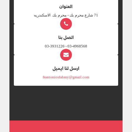
العنوان
‎71 شارع محرم بك - محرم بك. الاسكندريه
اتصل بنا
03-4968568 - 03-3931226
ارسل لنا ايميل
frantoniosfahmy@gmail.com